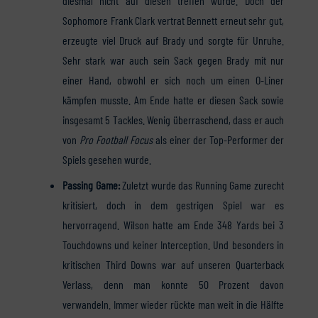
diesmal nicht auf diesen treffen würde. Doch der
Sophomore Frank Clark vertrat Bennett erneut sehr gut,
erzeugte viel Druck auf Brady und sorgte für Unruhe.
Sehr stark war auch sein Sack gegen Brady mit nur
einer Hand, obwohl er sich noch um einen O-Liner
kämpfen musste. Am Ende hatte er diesen Sack sowie
insgesamt 5 Tackles. Wenig überraschend, dass er auch
von
Pro Football Focus
als einer der Top-Performer der
Spiels gesehen wurde.
Passing Game:
Zuletzt wurde das Running Game zurecht
kritisiert, doch in dem gestrigen Spiel war es
hervorragend. Wilson hatte am Ende 348 Yards bei 3
Touchdowns und keiner Interception. Und besonders in
kritischen Third Downs war auf unseren Quarterback
Verlass, denn man konnte 50 Prozent davon
verwandeln. Immer wieder rückte man weit in die Hälfte