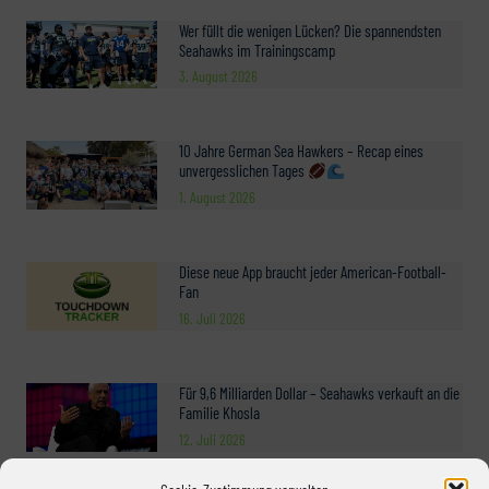
Wer füllt die wenigen Lücken? Die spannendsten
Seahawks im Trainingscamp
3. August 2026
10 Jahre German Sea Hawkers – Recap eines
unvergesslichen Tages
1. August 2026
Diese neue App braucht jeder American-Football-
Fan
16. Juli 2026
Für 9,6 Milliarden Dollar – Seahawks verkauft an die
Familie Khosla
12. Juli 2026