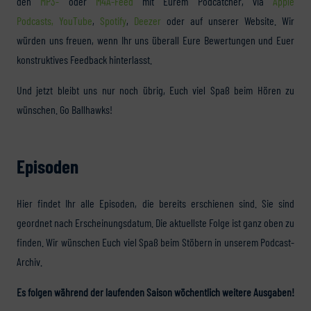
den
MP3-
oder
M4A-Feed
mit Eurem Podcatcher, via
Apple
Podcasts,
YouTube
,
Spotify
,
Deezer
oder auf unserer Website. Wir
würden uns freuen, wenn Ihr uns überall Eure Bewertungen und Euer
konstruktives Feedback hinterlasst.
Und jetzt bleibt uns nur noch übrig, Euch viel Spaß beim Hören zu
wünschen. Go Ballhawks!
Episoden
Hier findet Ihr alle Episoden, die bereits erschienen sind. Sie sind
geordnet nach Erscheinungsdatum. Die aktuellste Folge ist ganz oben zu
finden. Wir wünschen Euch viel Spaß beim Stöbern in unserem Podcast-
Archiv.
Es folgen während der laufenden Saison wöchentlich weitere Ausgaben!