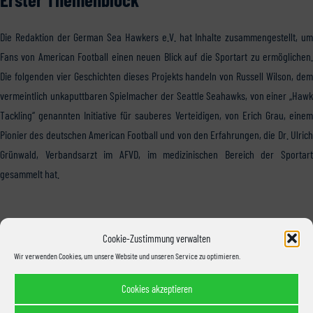
Die Redaktion der German Sea Hawkers e.V. hat Inhalte zusammengestellt, um
Fans von American Football einen neuen Blick auf die Sportart zu ermöglichen.
Die folgenden vier Geschichten dieses Projekts handeln von Russell Wilson, dem
vermeintlich unkaputtbaren Spielmacher der Seattle Seahawks, von einer „Hawk
Tackling“ genannten Initiative für sauberes Verteidigen, von Erich Grau, einem
Pionier des deutschen American Football und von den Erfahrungen, die Dr. Ulrich
Grünwald, Verbandsarzt im AFVD, im medizinischen Bereich der Sportart
gesammelt hat.
Cookie-Zustimmung verwalten
Wir verwenden Cookies, um unsere Website und unseren Service zu optimieren.
Cookies akzeptieren