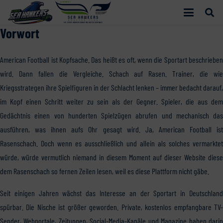
Vorwort
American Football ist Kopfsache. Das heißt es oft, wenn die Sportart beschrieben
wird. Dann fallen die Vergleiche. Schach auf Rasen. Trainer, die wie
Kriegsstrategen ihre Spielfiguren in der Schlacht lenken – immer bedacht darauf,
im Kopf einen Schritt weiter zu sein als der Gegner. Spieler, die aus dem
Gedächtnis einen von hunderten Spielzügen abrufen und mechanisch das
ausführen, was ihnen aufs Ohr gesagt wird. Ja, American Football ist
Rasenschach. Doch wenn es ausschließlich und allein als solches vermarktet
würde, würde vermutlich niemand in diesem Moment auf dieser Website diese
dem Rasenschach so fernen Zeilen lesen, weil es diese Plattform nicht gäbe.
Seit einigen Jahren wächst das Interesse an der Sportart in Deutschland
spürbar. Die Nische ist größer geworden. Private, kostenlos empfangbare TV-
Sender, Webportale, Zeitungen, Social-Media-Kanäle und Magazine haben darin