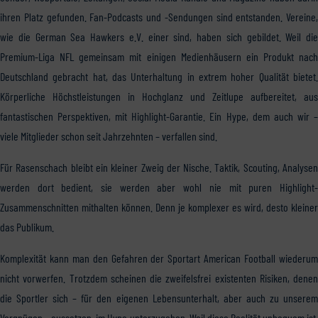
ihren Platz gefunden. Fan-Podcasts und -Sendungen sind entstanden. Vereine,
wie die German Sea Hawkers e.V. einer sind, haben sich gebildet. Weil die
Premium-Liga NFL gemeinsam mit einigen Medienhäusern ein Produkt nach
Deutschland gebracht hat, das Unterhaltung in extrem hoher Qualität bietet.
Körperliche Höchstleistungen in Hochglanz und Zeitlupe aufbereitet, aus
fantastischen Perspektiven, mit Highlight-Garantie. Ein Hype, dem auch wir –
viele Mitglieder schon seit Jahrzehnten – verfallen sind.
Für Rasenschach bleibt ein kleiner Zweig der Nische. Taktik, Scouting, Analysen
werden dort bedient, sie werden aber wohl nie mit puren Highlight-
Zusammenschnitten mithalten können. Denn je komplexer es wird, desto kleiner
das Publikum.
Komplexität kann man den Gefahren der Sportart American Football wiederum
nicht vorwerfen. Trotzdem scheinen die zweifelsfrei existenten Risiken, denen
die Sportler sich – für den eigenen Lebensunterhalt, aber auch zu unserem
Vergnügen – aussetzen, im Hype unterzugehen. Weil diese Realität unbequem ist.