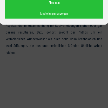
Ablehnen
Zweiter Themenblock
Einstellungen anzeigen
Aufbauend auf den ersten vier Themenkomplexen folgen hier weitere
Aspekte, die im Zusammenhang mit Kopfverletzungen stehen oder gar
daraus resultieren. Dazu gehört sowohl der Mythos um ein
vermeintliches Wunderwasser als auch neue Helm-Technologien und
zwei Stiftungen, die aus unterschiedlichen Gründen ähnliche Arbeit
leisten.