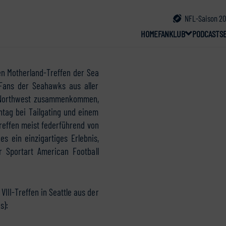
NFL-Saison 20
HOME
FANKLUB
PODCAST
S
hen Motherland-Treffen der Sea
 Fans der Seahawks aus aller
c Northwest zusammenkommen,
tag bei Tailgating und einem
Treffen meist federführend von
s ein einzigartiges Erlebnis,
 Sportart American Football
III-Treffen in Seattle aus der
s):