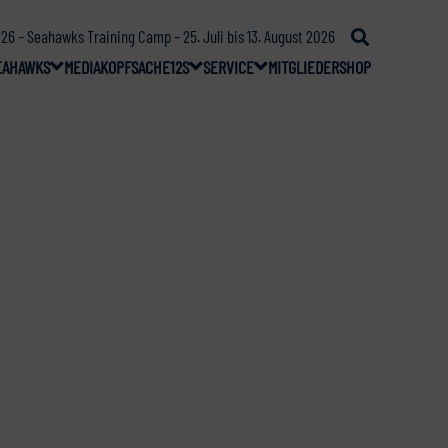
26 – Seahawks Training Camp – 25. Juli bis 13. August 2026
EAHAWKS
MEDIA
KOPFSACHE
12S
SERVICE
MITGLIEDER
SHOP