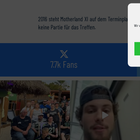
2016 steht Motherland XI auf dem Terminplan. Da d
Wir 
keine Partie für das Treffen.
7.7k Fans