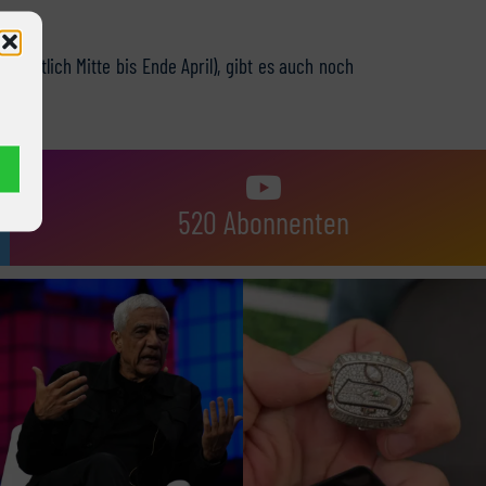
sichtlich Mitte bis Ende April), gibt es auch noch
520 Abonnenten