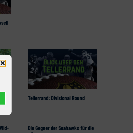
sell
rence
Tellerrand: Divisional Round
ild-
Die Gegner der Seahawks für die