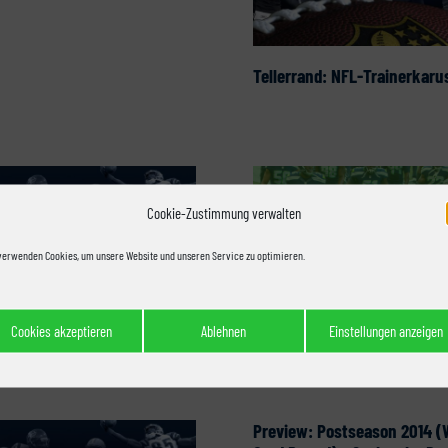
Tellerrand: NFL-Trainerkarus
Cookie-Zustimmung verwalten
verwenden Cookies, um unsere Website und unseren Service zu optimieren.
rrand: Conference
Playoff Picture 2014: Confe
Cookies akzeptieren
Ablehnen
Einstellungen anzeigen
pionship
Championships
Preview: Postseason 2014 (W