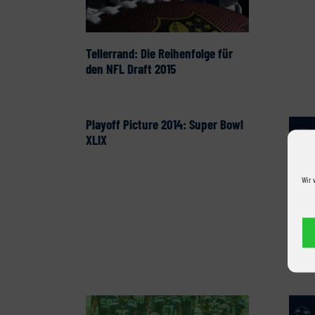
Tellerrand: Die Reihenfolge für
den NFL Draft 2015
Playoff Picture 2014: Super Bowl
XLIX
Wir 
Telle
Cham