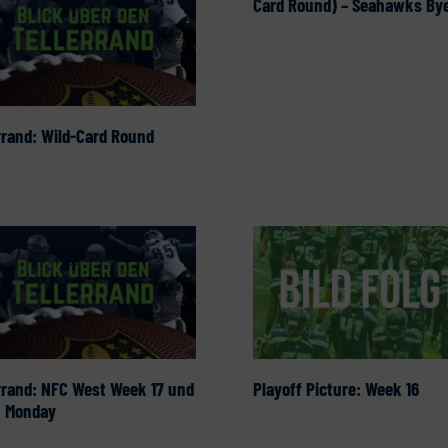
Card Round) – Seahawks By
rrand: Wild-Card Round
rrand: NFC West Week 17 und
Playoff Picture: Week 16
k Monday