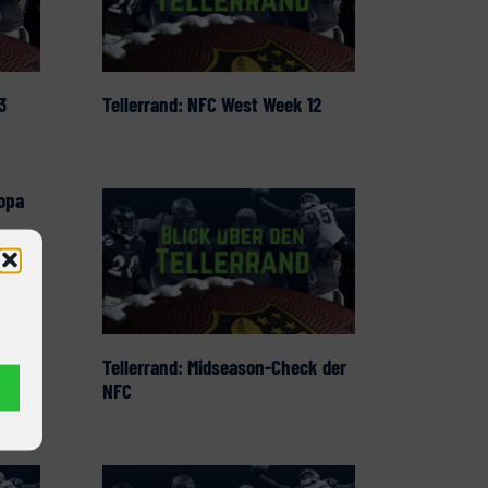
3
Tellerrand: NFC West Week 12
opa
Tellerrand: Midseason-Check der
NFC