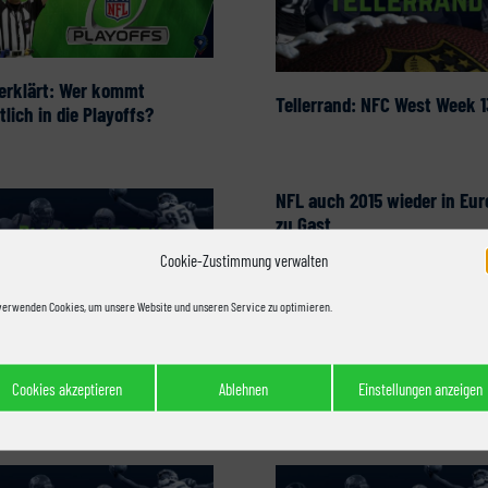
 erklärt: Wer kommt
Tellerrand: NFC West Week 1
tlich in die Playoffs?
NFL auch 2015 wieder in Eur
zu Gast
Cookie-Zustimmung verwalten
verwenden Cookies, um unsere Website und unseren Service zu optimieren.
rrand: NFL Week 10
Cookies akzeptieren
Ablehnen
Einstellungen anzeigen