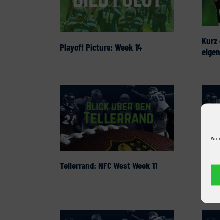
Kurz
Playoff Picture: Week 14
eigen
Wir 
Tellerrand: NFC West Week 11
Telle