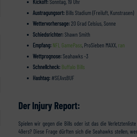
Kickoff:
Sonntag, 19 Uhr
Austragungsort:
Bills Stadium (Freiluft, Kunstrasen)
Wettervorhersage:
20 Grad Celsius, Sonne
Schiedsrichter:
Shawn Smith
Empfang:
NFL GamePass
, ProSieben MAXX,
ran
Wettprognose:
Seahawks -3
Schnellcheck:
Buffalo Bills
Hashtag:
#SEAvsBUF
Der Injury Report:
Spielen wir gegen die Bills oder ist das die Verletztenli
49ers? Diese Frage dürften sich die Seahawks stellen, wen