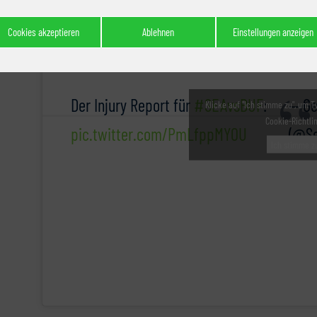
Cookies akzeptieren
Ablehnen
Einstellungen anzeigen
Der Injury Report für
#SEAvsBUF
:
— Ge
Klicke auf "Ich stimme zu", um T
Cookie-Richtli
pic.twitter.com/PmLfppMY0U
(@S
Ich stimme z