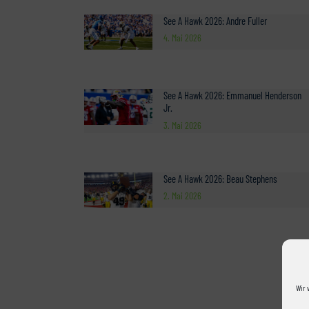
See A Hawk 2026: Andre Fuller
4. Mai 2026
See A Hawk 2026: Emmanuel Henderson
Jr.
3. Mai 2026
See A Hawk 2026: Beau Stephens
2. Mai 2026
Wir 