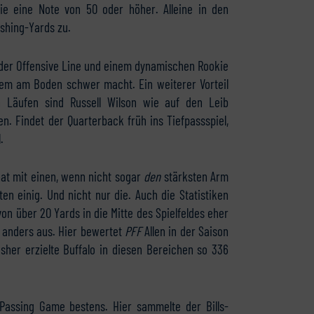
ie eine Note von 50 oder höher. Alleine in den
ushing-Yards zu.
der Offensive Line und einem dynamischen Rookie
llem am Boden schwer macht. Ein weiterer Vorteil
n Läufen sind Russell Wilson wie auf den Leib
n. Findet der Quarterback früh ins Tiefpassspiel,
.
hat mit einen, wenn nicht sogar
den
stärksten Arm
ten einig. Und nicht nur die. Auch die Statistiken
on über 20 Yards in die Mitte des Spielfeldes eher
nz anders aus. Hier bewertet
PFF
Allen in der Saison
isher erzielte Buffalo in diesen Bereichen so 336
 Passing Game bestens. Hier sammelte der Bills-