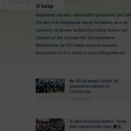
101 Beiträge
Ausgebildeter Journalist, nebenberuflich sportverrückt. Seit Ende
2019 aktiv in der Redaktion der German Sea Hawkers, wo er die
Community mit aktueller Spielberichterstattung, Analysen und
Zeitreisen auf dem Laufenden hält. Dazu passionierter
Weltenbummler, der 2022 endlich sein erstes Seahawks-
Heimspiel live vor Ort in Seattle im Lumen Field gesehen hat!
Wer füllt die wenigen Lücken? Die
spannendsten Seahawks im
Trainingscamp
3. August 2026
10 Jahre German Sea Hawkers – Recap
eines unvergesslichen Tages