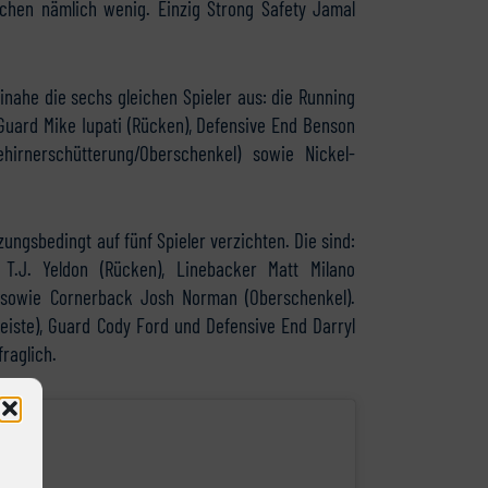
ochen nämlich wenig. Einzig Strong Safety Jamal
inahe die sechs gleichen Spieler aus: die Running
Guard Mike Iupati (Rücken), Defensive End Benson
ehirnerschütterung/Oberschenkel) sowie Nickel-
gsbedingt auf fünf Spieler verzichten. Die sind:
.J. Yeldon (Rücken), Linebacker Matt Milano
) sowie Cornerback Josh Norman (Oberschenkel).
Leiste), Guard Cody Ford und Defensive End Darryl
raglich.