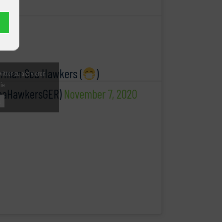
rman Sea Hawkers (
)
witter zu aktivieren
nie
eaHawkersGER)
November 7, 2020
u