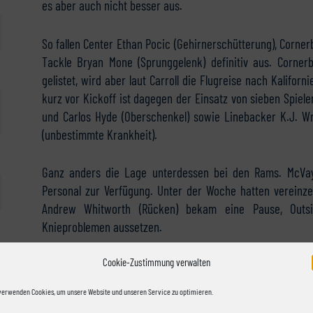
es aber auch nicht besser aus.
So fallen Center Ethan Pocic (Gehirnerschütterung), Corner
Tackle Bryan Mone (Sprunggelenk) definitiv aus. Cornerb
gelistet, wird aber laut Carroll die Flugreise nach Kaliforn
kurz vor Kickoff ist dagegen der Einsatz von sieben Spiele
und Carlos Hyde (Oberschenkel) sowie Linebacker K.J. Wr
(unbestimmte Krankheit).
Ganz anders die Lage unterdessen bei den Rams. McVay 
Personal zur Verfügung. Unter der Woche hatten vereinzel
Andrew Whitworth (Rücken) bekam eine Pause, Outs
Knieproblemen aussetzen.
Cookie-Zustimmung verwalten
verwenden Cookies, um unsere Website und unseren Service zu optimieren.