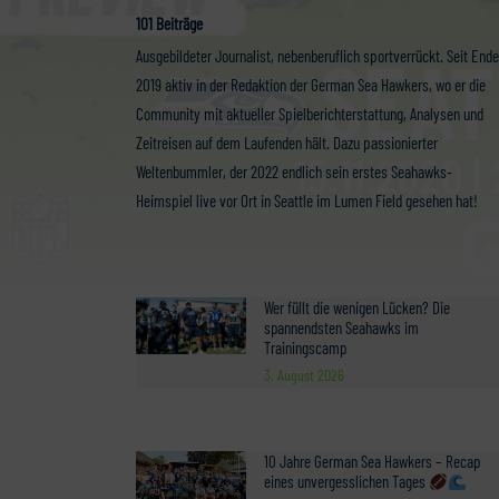
101 Beiträge
Ausgebildeter Journalist, nebenberuflich sportverrückt. Seit Ende
2019 aktiv in der Redaktion der German Sea Hawkers, wo er die
Community mit aktueller Spielberichterstattung, Analysen und
Zeitreisen auf dem Laufenden hält. Dazu passionierter
Weltenbummler, der 2022 endlich sein erstes Seahawks-
Heimspiel live vor Ort in Seattle im Lumen Field gesehen hat!
Wer füllt die wenigen Lücken? Die
spannendsten Seahawks im
Trainingscamp
3. August 2026
10 Jahre German Sea Hawkers – Recap
eines unvergesslichen Tages