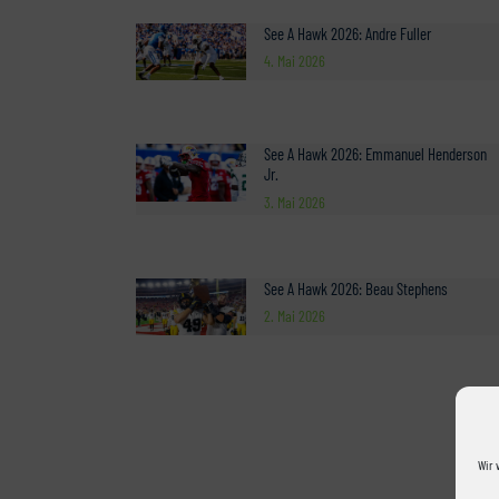
See A Hawk 2026: Andre Fuller
4. Mai 2026
See A Hawk 2026: Emmanuel Henderson
Jr.
3. Mai 2026
See A Hawk 2026: Beau Stephens
2. Mai 2026
Wir 