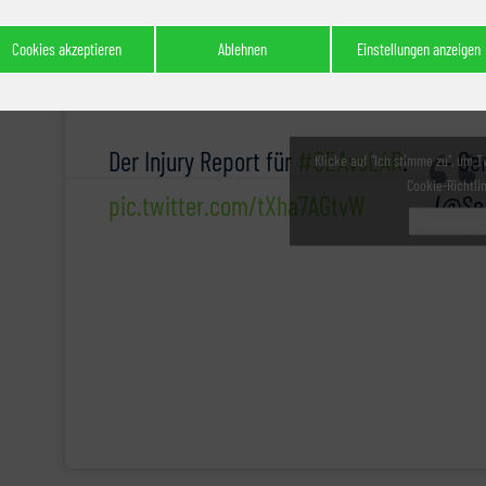
Cookies akzeptieren
Ablehnen
Einstellungen anzeigen
Der Injury Report für
#SEAvsLAR
:
— Ge
Klicke auf "Ich stimme zu", um T
Cookie-Richtli
pic.twitter.com/tXha7AGtvW
(@Se
Ich stimme z