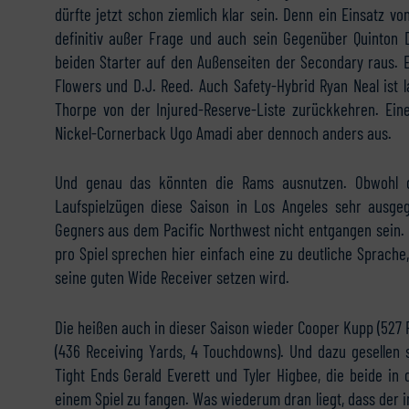
dürfte jetzt schon ziemlich klar sein. Denn ein Einsatz vo
definitiv außer Frage und auch sein Gegenüber Quinton 
beiden Starter auf den Außenseiten der Secondary raus. 
Flowers und D.J. Reed. Auch Safety-Hybrid Ryan Neal ist l
Thorpe von der Injured-Reserve-Liste zurückkehren. Eine
Nickel-Cornerback Ugo Amadi aber dennoch anders aus.
Und genau das könnten die Rams ausnutzen. Obwohl da
Laufspielzügen diese Saison in Los Angeles sehr ausge
Gegners aus dem Pacific Northwest nicht entgangen sein.
pro Spiel sprechen hier einfach eine zu deutliche Sprache,
seine guten Wide Receiver setzen wird.
Die heißen auch in dieser Saison wieder Cooper Kupp (527
(436 Receiving Yards, 4 Touchdowns). Und dazu gesellen
Tight Ends Gerald Everett und Tyler Higbee, die beide in
einem Spiel zu fangen. Was wiederum dran liegt, dass der 