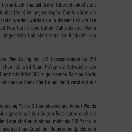
n Cornerback Shaquill Griffin (Oberschenkel) steht
Dunbar (Knie) ist angeschlagen. Damit wären die
Ersetzt werden würden sie in diesem Fall von Tre
aut Pete Carroll eine Option. Außerdem soll Neiko
 eingespielte Unit sieht trotz der Rückkehr von
s Play Calling mit 271 Passspielzügen zu 251
glichen ist, wird Sean McVay die Schwäche des
 Durchschnittlich 362 zugelassenen Passing-Yards
 als das der Rams-Cheftrainer nicht verstärkt auf
 Receiving Yards, 2 Touchdowns) und Robert Woods
 sich gerade auf den kurzen Passrouten noch die
 der Lage sind auch einmal mehr als 100 Yards in
innovative Head Coach der Rams seine Spieler sich