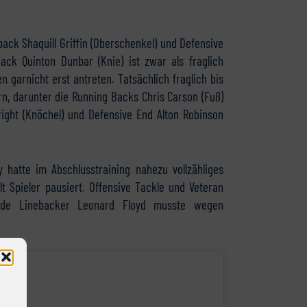
back Shaquill Griffin (Oberschenkel) und Defensive
ack Quinton Dunbar (Knie) ist zwar als fraglich
ien garnicht erst antreten. Tatsächlich fraglich bis
rn, darunter die Running Backs Chris Carson (Fuß)
ight (Knöchel) und Defensive End Alton Robinson
hatte im Abschlusstraining nahezu vollzähliges
t Spieler pausiert. Offensive Tackle und Veteran
ide Linebacker Leonard Floyd musste wegen