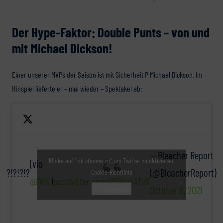
Der Hype-Faktor: Double Punts – von und
mit Michael Dickson!
Einer unserer MVPs der Saison ist mit Sicherheit P Michael Dickson. Im
Hinspiel lieferte er – mal wieder – Spektakel ab:
— Bleacher Report
Klicke auf "Ich stimme zu", um Twitter zu aktivieren
(via
?!?!?!?
(@BleacherReport)
Cookie-Richtlinie
@NFL
)
pic.twitter.com/j9SbgkATeX
October 8, 2021
Ich stimme zu