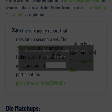
spielen wird. Einen aktuellen Stand bietet
dieser Beitrag auf SI.com
– für
aktuelle Updates ist auch der Twitter-Account von
Jourdan Rodrigue
(The Athletic)
zu empfehlen.
It's the rare injury report that
rolls into a second week. The
— John Boyle
#Seahawks
didn't practice
Klicke auf "Ich stimme zu", um Twitter zu aktivieren
(@johnpboyle)
today, but if they had, here's
Cookie-Richtlinie
December 19,
an estimation of
Ich stimme zu
2021
participation.
pic.twitter.com/fssF9VMnDs
Die Matchups: