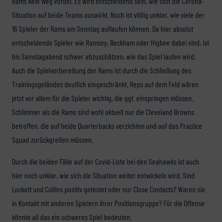
Rams kein Weg vorbei. Es wird entscheidend sein, wie sich die Corona-
Situation auf beide Teams auswirkt. Noch ist völlig unklar, wie viele der
16 Spieler der Rams am Sonntag auflaufen können. Da hier absolut
entscheidende Spieler wie Ramsey, Beckham oder Higbee dabei sind, ist
bis Samstagabend schwer abzuschätzen, wie das Spiel laufen wird.
Auch die Spielvorbereitung der Rams ist durch die Schließung des
Trainingsgeländes deutlich eingeschränkt. Reps auf dem Feld wären
jetzt vor allem für die Spieler wichtig, die ggf. einspringen müssen.
Schlimmer als die Rams sind wohl aktuell nur die Cleveland Browns
betroffen, die auf beide Quarterbacks verzichten und auf das Practice
Squad zurückgreifen müssen.
Durch die beiden Fälle auf der Covid-Liste bei den Seahawks ist auch
hier noch unklar, wie sich die Situation weiter entwickeln wird. Sind
Lockett und Collins positiv getestet oder nur Close Contacts? Waren sie
in Kontakt mit anderen Spielern ihrer Positionsgruppe? Für die Offense
könnte all das ein schweres Spiel bedeuten.