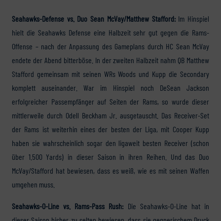
Seahawks-Defense vs. Duo Sean McVay/Matthew Stafford:
Im Hinspiel
hielt die Seahawks Defense eine Halbzeit sehr gut gegen die Rams-
Offense – nach der Anpassung des Gameplans durch HC Sean McVay
endete der Abend bitterböse. In der zweiten Halbzeit nahm QB Matthew
Stafford gemeinsam mit seinen WRs Woods und Kupp die Secondary
komplett auseinander. War im Hinspiel noch DeSean Jackson
erfolgreicher Passempfänger auf Seiten der Rams, so wurde dieser
mittlerweile durch Odell Beckham Jr. ausgetauscht. Das Receiver-Set
der Rams ist weiterhin eines der besten der Liga, mit Cooper Kupp
haben sie wahrscheinlich sogar den ligaweit besten Receiver (schon
über 1.500 Yards) in dieser Saison in ihren Reihen. Und das Duo
McVay/Stafford hat bewiesen, dass es weiß, wie es mit seinen Waffen
umgehen muss.
Seahawks-O-Line vs. Rams-Pass Rush:
Die Seahawks-O-Line hat in
dieser Saison bisher zu selten bewiesen, dass sie gegnerischem Druck