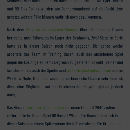
Seahawks sind nach langer Zeit noch einmal betroffen, WR Tyler Lockett
und RB Alex Collins wurden am Donnerstagabend auf die Covid-Liste
gesetzt. Weitere Fälle können natürlich noch dazu kommen.
Nach dem
Sieg am vergangenen Sonntag
über die Houston Texans
herrschte gute Stimmung im Lager der Seahawks. Zwei Siege in Serie
hatte es in dieser Saison noch nicht gegeben. Die ganze Woche
arbeitete das Team im Training daran, auch das anstehende Spiel
gegen die Los Angeles Rams siegreich zu gestalten. Sowohl Trainer und
Assistenten als auch die Spieler sind
weiterhin fest entschlossen
und im
Win-Now-Mode. Und auch wenn die rechnerische Chance sehr klein ist,
diese eine Möglichkeit auf das Erreichen der Playoffs gibt es ja doch
noch.
Das Hinspiel
verloren die Seahawks
im Lumen Field mit 26:17, zudem
verloren sie in diesem Spiel QB Russell Wilson. Die Rams haben sich in
dieser Saison zu einem Spitzenteam der NFC entwickelt. Die Gruppe um