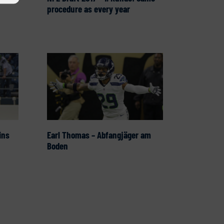
procedure as every year
Earl Thomas – Abfangjäger am
ins
Boden