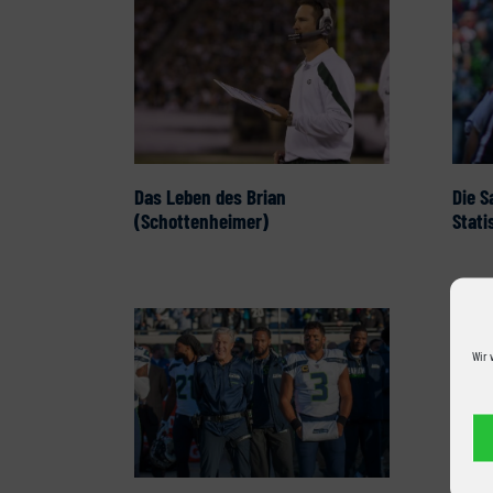
Das Leben des Brian
Die S
(Schottenheimer)
Stati
Wir 