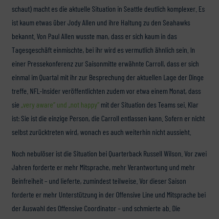
schaut) macht es die aktuelle Situation in Seattle deutlich komplexer. Es
ist kaum etwas über Jody Allen und ihre Haltung zu den Seahawks
bekannt. Von Paul Allen wusste man, dass er sich kaum in das
Tagesgeschäft einmischte, bei ihr wird es vermutlich ähnlich sein. In
einer Pressekonferenz zur Saisonmitte erwähnte Carroll, dass er sich
einmal im Quartal mit ihr zur Besprechung der aktuellen Lage der Dinge
treffe. NFL-Insider veröffentlichten zudem vor etwa einem Monat, dass
sie
„very aware“ und „not happy“
mit der Situation des Teams sei. Klar
ist: Sie ist die einzige Person, die Carroll entlassen kann. Sofern er nicht
selbst zurücktreten wird, wonach es auch weiterhin nicht aussieht.
Noch nebulöser ist die Situation bei Quarterback Russell Wilson. Vor zwei
Jahren forderte er mehr Mitsprache, mehr Verantwortung und mehr
Beinfreiheit – und lieferte, zumindest teilweise. Vor dieser Saison
forderte er mehr Unterstützung in der Offensive Line und Mitsprache bei
der Auswahl des Offensive Coordinator – und schmierte ab. Die