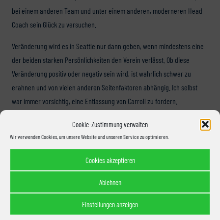
bei einem anderen Team und unter einem anderen, moderneren Head
Coach sein Glück zu versuchen.
Veränderung wird es in Seattle nur dann geben, wenn mindestens eine
der beiden starken Persönlichkeiten den Verein verlässt. Ob diese
Veränderung positiv oder negativ sein wird, ist wahrlich schwer zu
erahnen und von vielen anderen Seitenfaktoren abhängig. Ich selbst
war immer vorsichtig, eine Entlassung von Carroll zu fordern.
Spätestens jetzt ist aber völlig klar: Es muss etwas passieren. Sonst wird
Cookie-Zustimmung verwalten
sich dieses Team dauerhaft im Liga-Bodensatz wiederfinden und hat
Wir verwenden Cookies, um unsere Website und unseren Service zu optimieren.
keine Chance auf einen weiteren Titel. Ein Blick auf Teams, die schon
seit Jahren ihren Franchise-Quarterback suchen (Browns, Jets,
Cookies akzeptieren
Jaguars, …) oder auch in die
eigene Franchise-Vergangenheit
zeigt: Ein
Ablehnen
Trade von Wilson könnte fatal sein und die Seahawks in ihrer
Entwicklung um Jahrzehnte zurückwerfen. Gerade deshalb und auch vor
Einstellungen anzeigen
dem Hintergrund des
erfolgreichen Coaching-Wechsels in Green Bay
bei