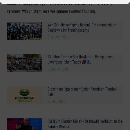
ähnlicher Ausgangslage meine ich: Carroll hat sich den Ruhestand
verdient, Wilson steht kurz vor seinem zweiten Frühling.
Wer füllt die wenigen Lücken? Die spannendsten
Seahawks im Trainingscamp
3. August 2026
10 Jahre German Sea Hawkers – Recap eines
unvergesslichen Tages
1. August 2026
Diese neue App braucht jeder American-Football-
Fan
16. Juli 2026
Für 9,6 Milliarden Dollar – Seahawks verkauft an die
Familie Khosla