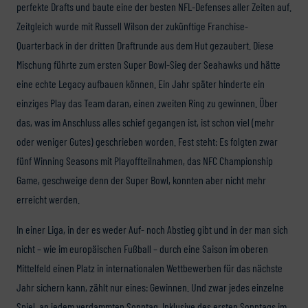
perfekte Drafts und baute eine der besten NFL-Defenses aller Zeiten auf.
Zeitgleich wurde mit Russell Wilson der zukünftige Franchise-
Quarterback in der dritten Draftrunde aus dem Hut gezaubert. Diese
Mischung führte zum ersten Super Bowl-Sieg der Seahawks und hätte
eine echte Legacy aufbauen können. Ein Jahr später hinderte ein
einziges Play das Team daran, einen zweiten Ring zu gewinnen. Über
das, was im Anschluss alles schief gegangen ist, ist schon viel (mehr
oder weniger Gutes) geschrieben worden. Fest steht: Es folgten zwar
fünf Winning Seasons mit Playoffteilnahmen, das NFC Championship
Game, geschweige denn der Super Bowl, konnten aber nicht mehr
erreicht werden.
In einer Liga, in der es weder Auf- noch Abstieg gibt und in der man sich
nicht – wie im europäischen Fußball – durch eine Saison im oberen
Mittelfeld einen Platz in internationalen Wettbewerben für das nächste
Jahr sichern kann, zählt nur eines: Gewinnen. Und zwar jedes einzelne
Spiel, an jedem verdammten Sonntag. Inklusive des ersten Sonntags im