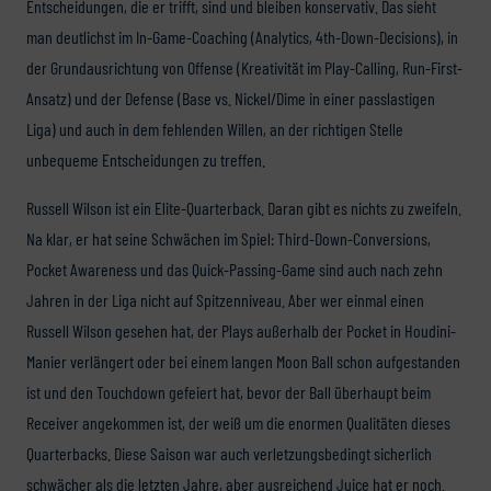
Entscheidungen, die er trifft, sind und bleiben konservativ. Das sieht
man deutlichst im In-Game-Coaching (Analytics, 4th-Down-Decisions), in
der Grundausrichtung von Offense (Kreativität im Play-Calling, Run-First-
Ansatz) und der Defense (Base vs. Nickel/Dime in einer passlastigen
Liga) und auch in dem fehlenden Willen, an der richtigen Stelle
unbequeme Entscheidungen zu treffen.
Russell Wilson ist ein Elite-Quarterback. Daran gibt es nichts zu zweifeln.
Na klar, er hat seine Schwächen im Spiel: Third-Down-Conversions,
Pocket Awareness und das Quick-Passing-Game sind auch nach zehn
Jahren in der Liga nicht auf Spitzenniveau. Aber wer einmal einen
Russell Wilson gesehen hat, der Plays außerhalb der Pocket in Houdini-
Manier verlängert oder bei einem langen Moon Ball schon aufgestanden
ist und den Touchdown gefeiert hat, bevor der Ball überhaupt beim
Receiver angekommen ist, der weiß um die enormen Qualitäten dieses
Quarterbacks. Diese Saison war auch verletzungsbedingt sicherlich
schwächer als die letzten Jahre, aber ausreichend Juice hat er noch.