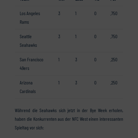
Los Angeles
3
1
0
.750
Rams
Seattle
3
1
0
.750
Seahawks
San Francisco
1
3
0
.250
49ers
Arizona
1
3
0
.250
Cardinals
Während die Seahawks sich jetzt in der Bye Week erholen,
haben die Konkurrenten aus der NFC West einen interessanten
Spieltag vor sich: