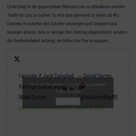
Lücke (Gap) in der gegnerischen Offensive Line zu attackieren und den
Tackle for Loss zu suchen. Es wird also spannend zu sehen, ob NFL-
Coaches, es schaffen den Schalter umzulegen und Campbell dazu
bewegen können, dass er weniger den Spielzug diagnostiziert, sondern
die Geschwindigkeit aufzeigt, um früher das Play zu stoppen.
I wonder if Jack Campbell
— Daniel Harms
Klicke auf "Ich stimme zu", um Twitter zu aktivieren
has nightmares about
Cookie-Richtlinie
Blake Corum
(@InHarmsWay19)
Ich stimme zu
pic.twitter.com/t0aK1TXLEB
April 8, 2023