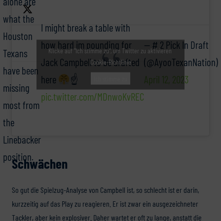
alone are
what the
I might break a table with
Houston
how hard im pounding for
— # 2 Pick In Draft
Klicke auf "Ich stimme zu", um Twitter zu aktivieren
Texans
Jack Campbell to be drafted
(@AyooTexanNation)
Cookie-Richtlinie
have been
here
☝
April 12, 2023
Ich stimme zu
missing
pic.twitter.com/MDnwoKvREC
most from
the
Linebacker
position.
Schwächen
So gut die Spielzug-Analyse von Campbell ist, so schlecht ist er darin,
kurzzeitig auf das Play zu reagieren. Er ist zwar ein ausgezeichneter
Tackler, aber kein explosiver. Daher wartet er oft zu lange, anstatt die