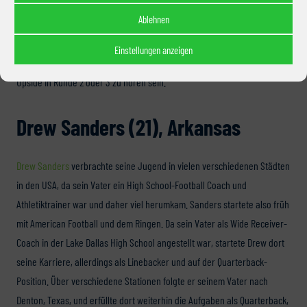
In Pass Coverage und Special Teams zeigt er bereits hervorragende
Ablehnen
Ansätze, wird sich jedoch bei der Analyse und dem Erkennen von
Spielzügen sowie seiner Physis verbessern müssen, um auf NFL-Niveau
Einstellungen anzeigen
mithalten zu können. Der Name Henley kann aufgrund der deutlichen
Upside in Runde 2 oder 3 zu hören sein.
Drew Sanders (21), Arkansas
Drew Sanders
verbrachte seine Jugend in vielen verschiedenen Städten
in den USA, da sein Vater ein High School-Football Coach und
Athletiktrainer war und daher viel herumkam. Sanders startete also früh
mit American Football und dem Ringen. Da sein Vater als Wide Receiver-
Coach in der Lake Dallas High School angestellt war, startete Drew dort
seine Karriere, allerdings als Linebacker und auf der Quarterback-
Position. Über verschiedene Stationen folgte er seinem Vater nach
Denton, Texas, und erfüllte dort weiterhin die Aufgaben als Quarterback,