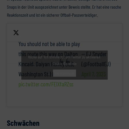
Snaps in der Unit ausgezeichnet unter Beweis stellte. Er hat eine rasche
Reaktionszeit und ist ein sicherer Offball-Passverteidiger.
You should not be able to play
this route this way on Dalton
— EJ Snyder
Klicke auf "Ich stimme zu", um Twitter zu aktivieren
Kincaid. Daiyan Henley (ILB,
(@FootballEJ)
Cookie-Richtlinie
Washington St.) is different.
April 7, 2023
Ich stimme zu
pic.twitter.com/FEIXfaRZss
Schwächen