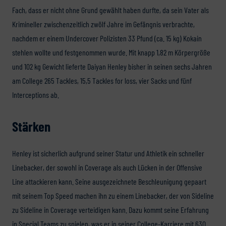
Fach, dass er nicht ohne Grund gewählt haben durfte, da sein Vater als
Krimineller zwischenzeitlich zwölf Jahre im Gefängnis verbrachte,
nachdem er einem Undercover Polizisten 33 Pfund (ca. 15 kg) Kokain
stehlen wollte und festgenommen wurde. Mit knapp 1,82 m Körpergröße
und 102 kg Gewicht lieferte Daiyan Henley bisher in seinen sechs Jahren
am College 265 Tackles, 15,5 Tackles for loss, vier Sacks und fünf
Interceptions ab.
Stärken
Henley ist sicherlich aufgrund seiner Statur und Athletik ein schneller
Linebacker, der sowohl in Coverage als auch Lücken in der Offensive
Line attackieren kann. Seine ausgezeichnete Beschleunigung gepaart
mit seinem Top Speed machen ihn zu einem Linebacker, der von Sideline
zu Sideline in Coverage verteidigen kann. Dazu kommt seine Erfahrung
in Special Teams zu spielen, was er in seiner College-Karriere mit 630