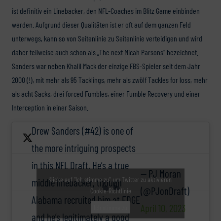
ist definitiv ein Linebacker, den NFL-Coaches im Blitz Game einbinden
werden. Aufgrund dieser Qualitäten ist er oft auf dem ganzen Feld
unterwegs, kann so von Seitenlinie zu Seitenlinie verteidigen und wird
daher teilweise auch schon als „The next Micah Parsons“ bezeichnet.
Sanders war neben Khalil Mack der einzige FBS-Spieler seit dem Jahr
2000 (!), mit mehr als 95 Tacklings, mehr als zwölf Tackles for loss, mehr
als acht Sacks, drei forced Fumbles, einer Fumble Recovery und einer
Interception in einer Saison.
Drew Sanders (#42) is one of
the more intriguing prospects
in this NFL Draft. He’s a true
— PJ Moran
Klicke auf "Ich stimme zu", um Twitter zu aktivieren
middle linebacker, though
(@PJonDraft)
Cookie-Richtlinie
Alabama recruited him at EDGE
April 10, 2023
Ich stimme zu
and he’s legitimately a good