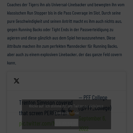
Coaches der Tigers ihn als Universal-Linebacker und bewegten ihn vom
klassischen Run Stopper bis in die Pass Coverage im Slot. Durch seine
pure Geschwindigkeit und seinen Antritt macht es ihm auch nichts aus,
gegen Running Backs oder Tight Ends in der Passverteidigung zu
agieren und diese gänzlich aus dem Spiel herauszunehmen. Diese
Attribute machen ihn zum perfekten Manndecker für Running Backs,
aber auch zu einem explosiven Linebacker, der das ganze Feld covern
kann.
— PFF College
Trenton Simpson covered
Klicke auf "Ich stimme zu", um Twitter zu aktivieren
(@PFF_College)
that screen PERFECTLY
Cookie-Richtlinie
September 6,
pic.twitter.com/NuHvQLgu2r
Ich stimme zu
2022