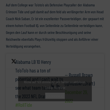
Auf dem College war To’oto’o als Defensive Playcaller der Alabama
Crimson Tide und galt damit auf dem feld als verlängerter Arm von Head
Coach Nick Saban. Er ist ein exzellenter Passverteidiger, der gepaart mit
einem hohen Football IQ, von Seitenlinie zu Seitenlinie verteidigen kann.
Gegen den Lauf kann er durch seine Beschleunigung und seine
Reichweite ebenfalls Plays frühzeitig stoppen und als Anführer einer
Verteidigung vorangehen.
Alabama LB 10 Henry
To'oTo'o has a ton of
— Russell Brown
potential and I can't wait to
Klicke auf "Ich stimme zu", um Twitter zu aktivieren
(@RussNFLDraft)
see what team takes him in
Cookie-Richtlinie
December 29,
the 2023 NFL Draft.
Ich stimme zu
2022
#RollTide