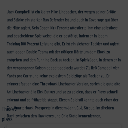
Jack Campbell ist ein klarer Mike Linebacker, der wegen seiner Größe
und Stärke ein starker Run Defender ist und auch in Coverage gut über
die Mitte agiert. Sein Coach Kirk Ferentz attestierte ihm eine selbstlose
und bescheidene Spielweise, die er bestätigt, indem er in jedem
Training 100 Prozent Leistung gibt. Er ist ein sicherer Tackler und agiert
auch gegen Double Teams mit der nötigen Härte um dem Block zu
entgehen und den Running Back zu tacklen. In Spielzügen, in denen er in
der vergangenen Saison doppelt geblockt wurde (21), ließ Campbell vier
Yards pro Carry und keine explosiven Spielzüge als Tackler zu. Er
erinnert fast an eine Throwback Linebacker Version, sprich die gute alte
Art Linebacker à la Dick Butkus und so zu spielen, dass er Plays schnell
erkennt und so frühzeitig stoppt. Diesen Spielstil konnte auch einer der
Top-Quarterback-Prospects in diesem Jahr, C. J. Stroud, im direkten
These 2
Duell zwischen den Hawkeyes und Ohio State kennenlernen.
plays