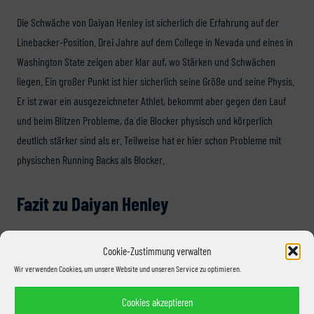
Die Schwäche von Daiyan Henley ist sicherlich die Erfahrung auf der
Linebacker-Position. Drei Jahre auf dem College in Nevada und eines in
Washington State zeigen aber klar auf, wo Stärken und Schwächen
liegen. Ein großer Punkt ist hier sicherlich seine Größe und seine Physis.
Er ist zwar ein ausgezeichneter Athlet, bekommt aber gegen den Lauf
und beim Blitzen Probleme, da die Blocker physisch und körperlich
deutlich stärker sind als er. Teilweise hat er hier schon Probleme mit
physischen Running Backs als Blocker.
Fazit zu Daiyan Henley
Mit Daiyan Henley bekommen NFL-Teams einen Offball Linebacker, der
Cookie-Zustimmung verwalten
zwar noch ein Rohdiamant ist, aber deutliche Mehrwerte mitbringt. Die
Wir verwenden Cookies, um unsere Website und unseren Service zu optimieren.
einzigartige Beschleunigung und seine Reichweite von Seitenlinie zu
Seitenlinie verteidigen zu können, zeigen, wozu er in Stande sein kann.
Cookies akzeptieren