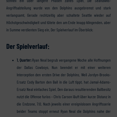
schnell ein über längere Phasen zähes Spiel. Die Seahawks-
Angriffsabteilung wurde von den Dolphins ausgebremst und stark
verlangsamt. Gerade rechtzeitig aber schaltete Seattle wieder auf
Höchstgeschwindigkeit und tütete den am Ende knapp klingenden, aber
in Summe verdienten Sieg ein. Der Spielverlauf im Überblick:
Der Spielverlauf:
1. Quarter:
Ryan Neal begrub vergangene Woche alle Hoffnungen
der Dallas Cowboys. Nun beendet er mit einer weiteren
Interception den ersten Drive der Dolphins. Weil Jordyn-Brooks-
Ersatz Cody Barton den Ball in die Luft tippt, hat Jamal-Adams-
Ersatz Neal einfaches Spiel. Den daraus resultierenden Ballbesitz
nutzt die Offense furios – Chris Carson läuft über kurze Distanz in
die Endzone. 7:0. Nach jeweils einer ereignislosen Angriffsserie
beider Teams stoppt erneut Ryan Neal die Dolphins nahe der