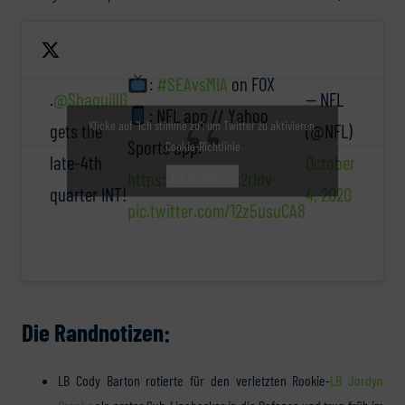
:
#SEAvsMIA
on FOX
.
@ShaquillG
— NFL
: NFL app // Yahoo
Klicke auf "Ich stimme zu", um Twitter zu aktivieren
gets the
(@NFL)
Sports app:
Cookie-Richtlinie
late-4th
October
https://t.co/T1i6s2rIdv
Ich stimme zu
quarter INT!
4, 2020
pic.twitter.com/12z5usuCA8
Die Randnotizen:
LB Cody Barton rotierte für den verletzten Rookie-
LB Jordyn