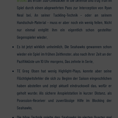
Brooks
als erster Sub-Linebacker in die Defense und trug früh im
Spiel durch einen abgewehrten Pass zur Interception von Ryan
Neal bei. An seiner Tackling-Technik – oder an seinem
Handschuh-Material – muss er aber noch ein wenig feilen. Nicht
nur einmal entglitt ihm ein eigentlich schon gestellter
Gegenspieler wieder.
Es ist jetzt wirklich unheimlich. Die Seahawks gewannen schon
wieder ein Spiel im frühen Zeitfenster, also nach ihrer Zeit an der
Pazifikküste um 10 Uhr morgens. Das zehnte in Serie.
TE Greg Olsen hat wenig Highlight-Plays, konnte aber seine
Flüchtigkeitsfehler die sich zu Beginn der Saison eingeschlichen
haben abstellen und zeigt aktuell eindrucksvoll das, wofür er
geholt wurde: Als sichere Anspielstation in kurzer Distanz, als
Posession-Receiver und zuverlässige Hilfe im Blocking der
Seahawks.
Die böse Technik spielte den Seahawks im vierten Quarter mal