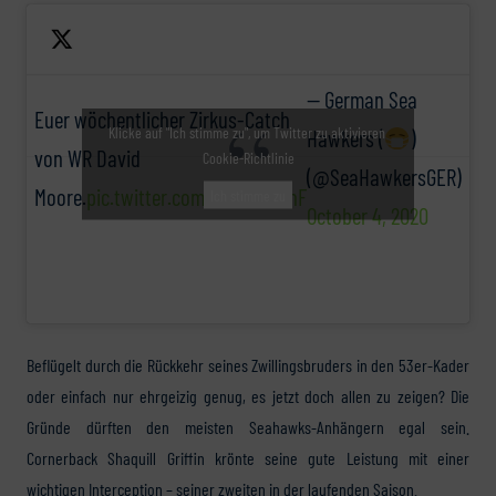
— German Sea
Euer wöchentlicher Zirkus-Catch
Klicke auf "Ich stimme zu", um Twitter zu aktivieren
Hawkers (
)
von WR David
Cookie-Richtlinie
(@SeaHawkersGER)
Moore.
pic.twitter.com/f0B4G8LuhF
Ich stimme zu
October 4, 2020
Beflügelt durch die Rückkehr seines Zwillingsbruders in den 53er-Kader
oder einfach nur ehrgeizig genug, es jetzt doch allen zu zeigen? Die
Gründe dürften den meisten Seahawks-Anhängern egal sein.
Cornerback Shaquill Griffin krönte seine gute Leistung mit einer
wichtigen Interception – seiner zweiten in der laufenden Saison.