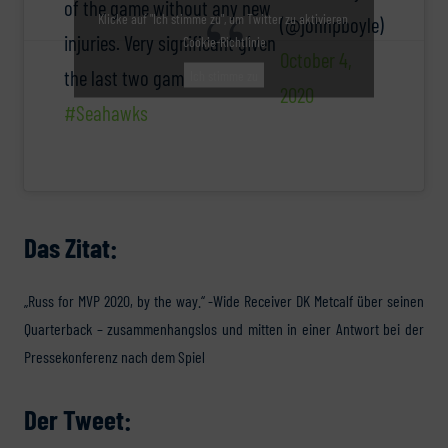
of the game without any new
Klicke auf "Ich stimme zu", um Twitter zu aktivieren
(@johnpboyle)
injuries. Very significant given
Cookie-Richtlinie
October 4,
the last two games.
Ich stimme zu
2020
#Seahawks
Das Zitat:
„Russ for MVP 2020, by the way.“ -Wide Receiver DK Metcalf über seinen
Quarterback – zusammenhangslos und mitten in einer Antwort bei der
Pressekonferenz nach dem Spiel
Der Tweet: