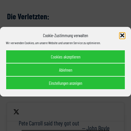
Die Verletzten:
Diese Rubrik lässt sich glücklicherweise kurz halten. Die Seahawks
Cookie-Zustimmung verwalten
gingen erwartungsgemäß ohne ihre Angeschlagenen, Strong Safety
Wir verwenden Cookies, um unsere Website und unseren Service zu optimieren.
Jamal Adams, Running Back Carlos Hyde und Cornerback Quinton
Dunbar, ins Spiel. Running Back Chris Carson, der zwischenzeitlich auf
Cookies akzeptieren
eine Gehirnerschütterung untersucht wurde, konnte schon während des
Ablehnen
Spiels wieder zurückkehren.
Einstellungen anzeigen
Abgerundet wird der Abend durch die Neuigkeit von Head Coach Pete
Carroll bei der Pressekonferenz nach dem Spiel:
Pete Carroll said they got out
— John Boyle