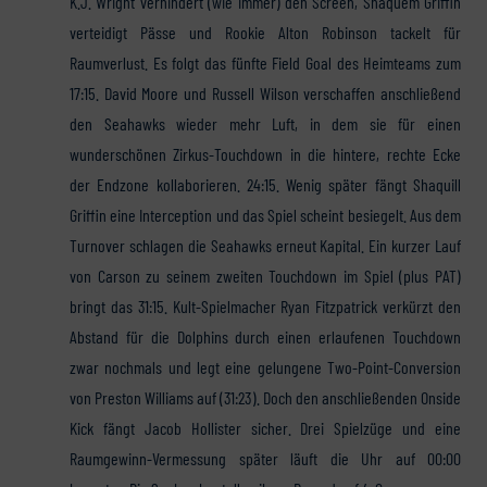
K.J. Wright verhindert (wie immer) den Screen, Shaquem Griffin
verteidigt Pässe und Rookie Alton Robinson tackelt für
Raumverlust. Es folgt das fünfte Field Goal des Heimteams zum
17:15. David Moore und Russell Wilson verschaffen anschließend
den Seahawks wieder mehr Luft, in dem sie für einen
wunderschönen Zirkus-Touchdown in die hintere, rechte Ecke
der Endzone kollaborieren. 24:15. Wenig später fängt Shaquill
Griffin eine Interception und das Spiel scheint besiegelt. Aus dem
Turnover schlagen die Seahawks erneut Kapital. Ein kurzer Lauf
von Carson zu seinem zweiten Touchdown im Spiel (plus PAT)
bringt das 31:15. Kult-Spielmacher Ryan Fitzpatrick verkürzt den
Abstand für die Dolphins durch einen erlaufenen Touchdown
zwar nochmals und legt eine gelungene Two-Point-Conversion
von Preston Williams auf (31:23). Doch den anschließenden Onside
Kick fängt Jacob Hollister sicher. Drei Spielzüge und eine
Raumgewinn-Vermessung später läuft die Uhr auf 00:00