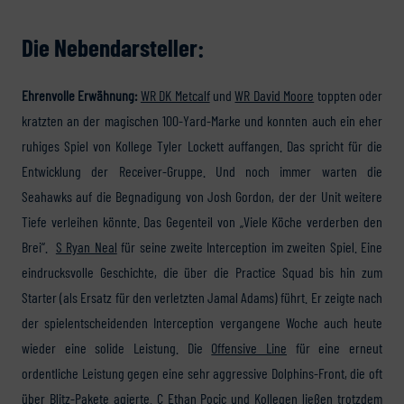
Die Nebendarsteller:
Ehrenvolle Erwähnung:
WR DK Metcalf
und
WR David Moore
toppten oder
kratzten an der magischen 100-Yard-Marke und konnten auch ein eher
ruhiges Spiel von Kollege Tyler Lockett auffangen. Das spricht für die
Entwicklung der Receiver-Gruppe. Und noch immer warten die
Seahawks auf die Begnadigung von Josh Gordon, der der Unit weitere
Tiefe verleihen könnte. Das Gegenteil von „Viele Köche verderben den
Brei“.
S Ryan Neal
für seine zweite Interception im zweiten Spiel. Eine
eindrucksvolle Geschichte, die über die Practice Squad bis hin zum
Starter (als Ersatz für den verletzten Jamal Adams) führt. Er zeigte nach
der spielentscheidenden Interception vergangene Woche auch heute
wieder eine solide Leistung. Die
Offensive Line
für eine erneut
ordentliche Leistung gegen eine sehr aggressive Dolphins-Front, die oft
über Blitz-Pakete agierte. C Ethan Pocic und Kollegen ließen trotzdem