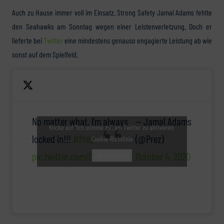
Auch zu Hause immer voll im Einsatz. Strong Safety Jamal Adams fehlte
den Seahawks am Sonntag wegen einer Leistenverletzung. Doch er
lieferte bei
Twitter
eine mindestens genauso engagierte Leistung ab wie
sonst auf dem Spielfeld.
No matter what, I'm always
— Jamal Adams
Klicke auf "Ich stimme zu", um Twitter zu aktivieren
locked in!!!
#Prez
(@Prez)
Cookie-Richtlinie
pic.twitter.com/CSHD6OM1R2
October 4, 2020
Ich stimme zu