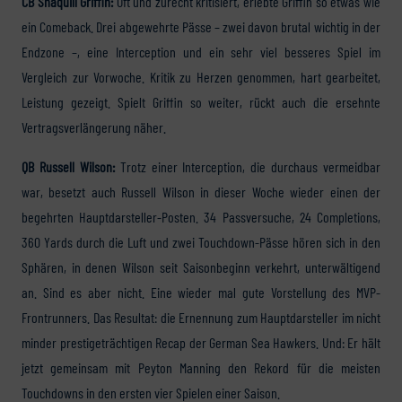
CB Shaquill Griffin:
Oft und zurecht kritisiert, erlebte Griffin so etwas wie
ein Comeback. Drei abgewehrte Pässe – zwei davon brutal wichtig in der
Endzone –, eine Interception und ein sehr viel besseres Spiel im
Vergleich zur Vorwoche. Kritik zu Herzen genommen, hart gearbeitet,
Leistung gezeigt. Spielt Griffin so weiter, rückt auch die ersehnte
Vertragsverlängerung näher.
QB Russell Wilson:
Trotz einer Interception, die durchaus vermeidbar
war, besetzt auch Russell Wilson in dieser Woche wieder einen der
begehrten Hauptdarsteller-Posten. 34 Passversuche, 24 Completions,
360 Yards durch die Luft und zwei Touchdown-Pässe hören sich in den
Sphären, in denen Wilson seit Saisonbeginn verkehrt, unterwältigend
an. Sind es aber nicht. Eine wieder mal gute Vorstellung des MVP-
Frontrunners. Das Resultat: die Ernennung zum Hauptdarsteller im nicht
minder prestigeträchtigen Recap der German Sea Hawkers. Und: Er hält
jetzt gemeinsam mit Peyton Manning den Rekord für die meisten
Touchdowns in den ersten vier Spielen einer Saison.