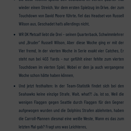
wieder einen Streich. Vor dem ersten Spielzug im Drive, der zum
Touchdown von David Moore führte, fiel das Headset von Russell
Wilson aus. Geschadet hat’s allerdings nicht.
WR DK Metcalf liebt die Drei – seinen Quarterback, Schwimmlehrer
und „Bruder“ Russell Wilson. Aber diese Woche ging er mit der
Vier fremd. In der vierten Woche in Serie exakt vier Catches. Er
steht nun bei 403 Yards – nur gefühlt einer fehlte zum vierten
Touchdown im vierten Spiel. Wobei er den ja auch vergangene
Woche schon hätte haben können.
Und jetzt festhalten: In der Team-Statistik findet sich bei den
Seahawks keine einzige Strafe. Wait, what?! Ja, ist so. Weil die
wenigen Flaggen gegen Seattle durch Flaggen für den Gegner
aufgewogen wurden und die Dolphins Strafen ablehnten, haben
die Carroll-Mannen diesmal eine weiße Weste. Wann es das zum
letzten Mal gab? Fragt uns was Leichteres.