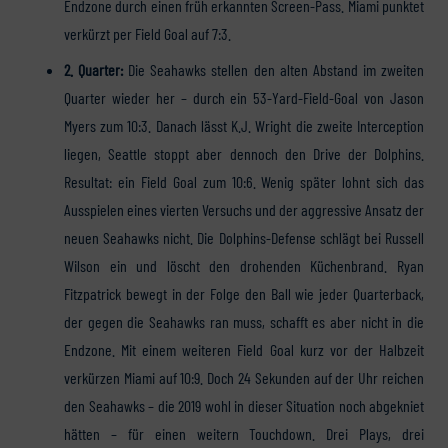
Endzone durch einen früh erkannten Screen-Pass. Miami punktet
verkürzt per Field Goal auf 7:3.
2. Quarter:
Die Seahawks stellen den alten Abstand im zweiten
Quarter wieder her – durch ein 53-Yard-Field-Goal von Jason
Myers zum 10:3. Danach lässt K.J. Wright die zweite Interception
liegen, Seattle stoppt aber dennoch den Drive der Dolphins.
Resultat: ein Field Goal zum 10:6. Wenig später lohnt sich das
Ausspielen eines vierten Versuchs und der aggressive Ansatz der
neuen Seahawks nicht. Die Dolphins-Defense schlägt bei Russell
Wilson ein und löscht den drohenden Küchenbrand. Ryan
Fitzpatrick bewegt in der Folge den Ball wie jeder Quarterback,
der gegen die Seahawks ran muss, schafft es aber nicht in die
Endzone. Mit einem weiteren Field Goal kurz vor der Halbzeit
verkürzen Miami auf 10:9. Doch 24 Sekunden auf der Uhr reichen
den Seahawks – die 2019 wohl in dieser Situation noch abgekniet
hätten – für einen weitern Touchdown. Drei Plays, drei