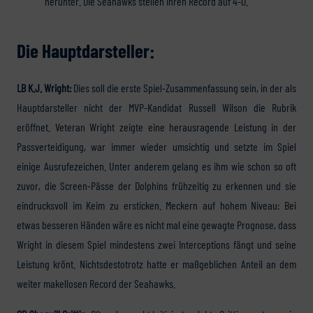
herunter. Die Seahawks stellen ihren Record auf 4-0.
Die Hauptdarsteller:
LB K.J. Wright:
Dies soll die erste Spiel-Zusammenfassung sein, in der als
Hauptdarsteller nicht der MVP-Kandidat Russell Wilson die Rubrik
eröffnet. Veteran Wright zeigte eine herausragende Leistung in der
Passverteidigung, war immer wieder umsichtig und setzte im Spiel
einige Ausrufezeichen. Unter anderem gelang es ihm wie schon so oft
zuvor, die Screen-Pässe der Dolphins frühzeitig zu erkennen und sie
eindrucksvoll im Keim zu ersticken. Meckern auf hohem Niveau: Bei
etwas besseren Händen wäre es nicht mal eine gewagte Prognose, dass
Wright in diesem Spiel mindestens zwei Interceptions fängt und seine
Leistung krönt. Nichtsdestotrotz hatte er maßgeblichen Anteil an dem
weiter makellosen Record der Seahawks.