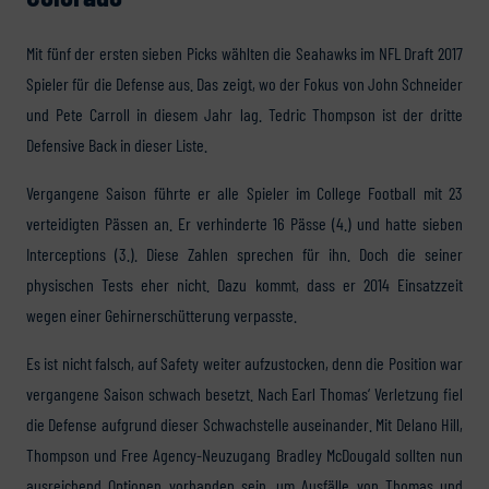
Mit fünf der ersten sieben Picks wählten die Seahawks im NFL Draft 2017
Spieler für die Defense aus. Das zeigt, wo der Fokus von John Schneider
und Pete Carroll in diesem Jahr lag. Tedric Thompson ist der dritte
Defensive Back in dieser Liste.
Vergangene Saison führte er alle Spieler im College Football mit 23
verteidigten Pässen an. Er verhinderte 16 Pässe (4.) und hatte sieben
Interceptions (3.). Diese Zahlen sprechen für ihn. Doch die seiner
physischen Tests eher nicht. Dazu kommt, dass er 2014 Einsatzzeit
wegen einer Gehirnerschütterung verpasste.
Es ist nicht falsch, auf Safety weiter aufzustocken, denn die Position war
vergangene Saison schwach besetzt. Nach Earl Thomas‘ Verletzung fiel
die Defense aufgrund dieser Schwachstelle auseinander. Mit Delano Hill,
Thompson und Free Agency-Neuzugang Bradley McDougald sollten nun
ausreichend Optionen vorhanden sein, um Ausfälle von Thomas und