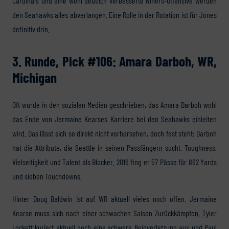
Cardinals und eine wohl deutlich verbesserte Niners-Offensive werden
den Seahawks alles abverlangen. Eine Rolle in der Rotation ist für Jones
definitiv drin.
3. Runde, Pick #106: Amara Darboh, WR,
Michigan
Oft wurde in den sozialen Medien geschrieben, das Amara Darboh wohl
das Ende von Jermaine Kearses Karriere bei den Seahawks einleiten
wird. Das lässt sich so direkt nicht vorhersehen, doch fest steht: Darboh
hat die Attribute, die Seattle in seinen Passfängern sucht. Toughness,
Vielseitigkeit und Talent als Blocker. 2016 fing er 57 Pässe für 862 Yards
und sieben Touchdowns.
Hinter Doug Baldwin ist auf WR aktuell vieles noch offen. Jermaine
Kearse muss sich nach einer schwachen Saison Zurückkämpfen, Tyler
Lockett kuriert aktuell noch eine schwere Beinverletzung aus und Paul