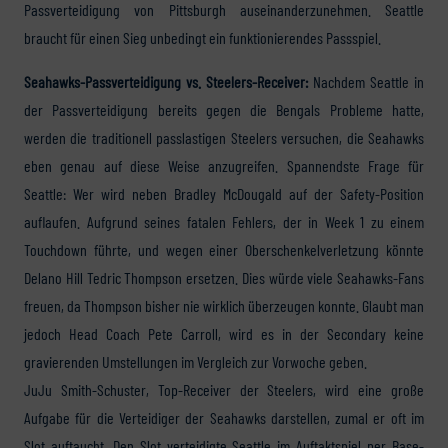
Passverteidigung von Pittsburgh auseinanderzunehmen. Seattle
braucht für einen Sieg unbedingt ein funktionierendes Passspiel.
Seahawks-Passverteidigung vs. Steelers-Receiver:
Nachdem Seattle in
der Passverteidigung bereits gegen die Bengals Probleme hatte,
werden die traditionell passlastigen Steelers versuchen, die Seahawks
eben genau auf diese Weise anzugreifen. Spannendste Frage für
Seattle: Wer wird neben Bradley McDougald auf der Safety-Position
auflaufen. Aufgrund seines fatalen Fehlers, der in Week 1 zu einem
Touchdown führte, und wegen einer Oberschenkelverletzung könnte
Delano Hill Tedric Thompson ersetzen. Dies würde viele Seahawks-Fans
freuen, da Thompson bisher nie wirklich überzeugen konnte. Glaubt man
jedoch Head Coach Pete Carroll, wird es in der Secondary keine
gravierenden Umstellungen im Vergleich zur Vorwoche geben.
JuJu Smith-Schuster, Top-Receiver der Steelers, wird eine große
Aufgabe für die Verteidiger der Seahawks darstellen, zumal er oft im
Slot auftaucht. Den Slot verteidigte Seattle im Auftaktspiel per Base-