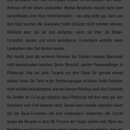
Defense oft mit einem Linebacker. Mychal Kendricks musste dann dem
wieselflinken John Ross hinterherlaufen – das ging nicht gut. Ganz aus
dem Spiel werden die Seahawks Smith-Schuster nicht nehmen können.
Vielleicht aber tun sie sich einfacher, wenn sie öfter die Nickel-
Formation spielen und einen wendigeren Cornerback anstelle eines
Linebackers den Slot decken lassen.
Mut macht, dass die weiteren Receiver der Steelers bislang überhaupt
nicht beeindrucken konnten. Donte Moncrief, zweiter Passempfänger in
Pittsburgh, fing bei zehn Targets nur drei Pässe für gerade einmal
sieben Yards. Die Tiefe in der Positionsgruppe ist hinter Smith-Schuster
nicht wirklich beängstigend, was bei diesem Matchup noch das Positivste
für Seattle ist. Es ist gut möglich, dass Pittsburgh mit drei oder gar vier
Receivern aufs Feld kommen wird. Darauf kann Seattle eigentlich kaum
mit der Base-Formation mit drei Linebackern antworten, die Carroll
gegen die Bengals in über 90 Prozent der Snaps spielen ließ. Nach der
Rückkehr von Slot-Cornerback Jamar Taylor ist es gut möglich, dass die