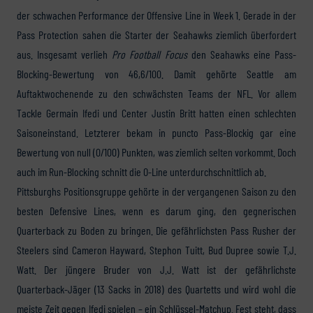
der schwachen Performance der Offensive Line in Week 1. Gerade in der
Pass Protection sahen die Starter der Seahawks ziemlich überfordert
aus. Insgesamt verlieh
Pro Football Focus
den Seahawks eine Pass-
Blocking-Bewertung von 46,6/100. Damit gehörte Seattle am
Auftaktwochenende zu den schwächsten Teams der NFL. Vor allem
Tackle Germain Ifedi und Center Justin Britt hatten einen schlechten
Saisoneinstand. Letzterer bekam in puncto Pass-Blockig gar eine
Bewertung von null (0/100) Punkten, was ziemlich selten vorkommt. Doch
auch im Run-Blocking schnitt die O-Line unterdurchschnittlich ab.
Pittsburghs Positionsgruppe gehörte in der vergangenen Saison zu den
besten Defensive Lines, wenn es darum ging, den gegnerischen
Quarterback zu Boden zu bringen. Die gefährlichsten Pass Rusher der
Steelers sind Cameron Hayward, Stephon Tuitt, Bud Dupree sowie T.J.
Watt. Der jüngere Bruder von J.J. Watt ist der gefährlichste
Quarterback-Jäger (13 Sacks in 2018) des Quartetts und wird wohl die
meiste Zeit gegen Ifedi spielen – ein Schlüssel-Matchup. Fest steht, dass