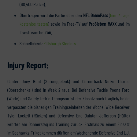
(68.400 Plätze).
Übertragen wird die Partie über den
NFL GamePass
(
hier 7 Tage
kostenlos testen
) sowie im Free-TV auf
ProSieben MAXX
und im
Livestream bei
ran
.
Schnellcheck:
Pittsburgh Steelers
Injury Report:
Center Joey Hunt (Sprunggelenk) und Cornerback Neiko Thorpe
(Oberschenkel) sind in Week 2 raus. Bei Defensive Tackle Poona Ford
(Wade) und Safety Tedric Thompson ist der Einsatz noch fraglich, beide
verpassten die bisherigen Trainingseinheiten der Woche. Wide Receiver
Tyler Lockett (Rücken) und Defensive End Quinton Jefferson (Hüfte)
kehrten am Donnerstag ins Training zurück. Erstmals zu einem Einsatz
im Seahawks-Trikot kommen dürften am Wochenende Defensive End L.J.