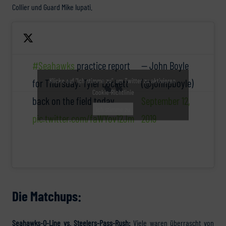
Collier und Guard Mike Iupati.
#Seahawks
practice report
— John Boyle
Klicke auf "Ich stimme zu", um Twitter zu aktivieren
for Thursday. Tyler Lockett
(@johnpboyle)
Cookie-Richtlinie
back on the field today.
September 12,
Ich stimme zu
pic.twitter.com/faWYov12Jm
2019
Die Matchups:
Seahawks-O-Line vs. Steelers-Pass-Rush:
Viele waren überrascht von