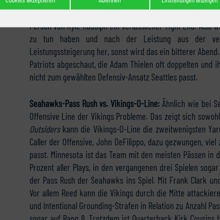
Saison (von Verletzungen geplagt), aber ist auch ein s
geblieben ist er vor allem durch das „Minnesota Miracl
Person von Kyle Rudolph ein verlässlicher Tight End. Also 
zu tun haben und nach der Leistung aus der ver
Leistungssteigerung her, sonst wird das ein bitterer Abend.
Patriots abgeschaut, die Adam Thielen oft doppelten und ih
nicht zum gewählten Defensiv-Ansatz Seattles passt.
Seahawks-Pass Rush vs. Vikings-O-Line:
Ähnlich wie bei S
Offensive Line der Vikings Probleme. Das zeigt sich sowoh
Outsiders
kann die Vikings-O-Line die zweitwenigsten Yards
Caller der Offensive, John DeFilippo, dazu gezwungen, vie
passt. Minnesota ist das Team mit den meisten Pässen in d
Prozent aller Plays, in den vergangenen drei Spielen soga
der Pass Rush der Seahawks ins Spiel. Mit Frank Clark un
Vor allem Reed kann die Vikings durch die Mitte attackier
und Intentional Grounding-Strafen in Relation zu Anzahl Pas
sogar auf Rang 8. Trotzdem ist Quarterback Kirk Cousins