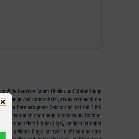
ngs Wide Receiver Adam Thielen und Stefon Diggs
aren lange Zeit unterschätzt, etwas was auch die
lt eine herausragende Saison und hat mit 1.166
 dazu kommen auch noch neun Touchdowns. Doch er
98 Catches/Platz 1 in der Liga), sondern ist dabei
latz 6 gelistet. Diggs hat zwar nicht so eine gute