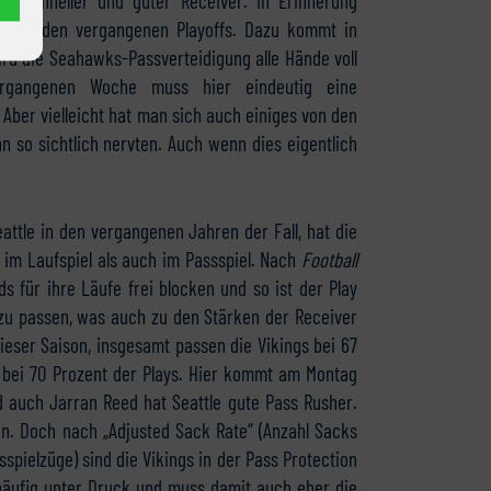
ehr schneller und guter Receiver. In Erinnerung
e“ aus den vergangenen Playoffs. Dazu kommt in
wird die Seahawks-Passverteidigung alle Hände voll
gangenen Woche muss hier eindeutig eine
 Aber vielleicht hat man sich auch einiges von den
n so sichtlich nervten. Auch wenn dies eigentlich
eattle in den vergangenen Jahren der Fall, hat die
l im Laufspiel als auch im Passspiel. Nach
Football
 für ihre Läufe frei blocken und so ist der Play
l zu passen, was auch zu den Stärken der Receiver
ieser Saison, insgesamt passen die Vikings bei 67
r bei 70 Prozent der Plays. Hier kommt am Montag
d auch Jarran Reed hat Seattle gute Pass Rusher.
en. Doch nach „Adjusted Sack Rate“ (Anzahl Sacks
sspielzüge) sind die Vikings in der Pass Protection
 häufig unter Druck und muss damit auch eher die