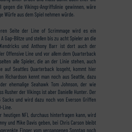
 gegen die Vikings-Angriffslinie gewinnen, wäre
nge Würfe aus dem Spiel nehmen würde.
ren Seite der Line of Scrimmage wird es ein
 A Gap-Blitze und stellen bis zu acht Spieler an die
Kendricks und Anthony Barr ist dort auch der
 der Offensive Line und vor allem dem Quarterback
lten alle Spieler, die an der Linie stehen, auch
ne auf Seattles Quarterback losgeht, kommt hier
ldon Richardson kennt man noch aus Seattle, dazu
 der ehemalige Seahawk Tom Johnson, der wie
s Rusher der Vikings ist aber Danielle Hunter. Der
1,5 Sacks und wird dazu noch von Everson Griffen
O-Line.
er heutigen NFL durchaus hinterfragen kann, wird
nny und Mike Davis geben, bei Chris Carson bleibt
ingerenkte Finger vom vergangenen Sonntag noch