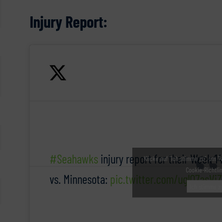
Injury Report:
#Seahawks
injury report for their Week 
Klicke auf "Ich stimme zu", um T
Cookie-Richtli
vs. Minnesota:
pic.twitter.com/uglO7asVjZ
Ich stimme z