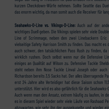
kurzen Checkdown-Würfe nehmen. Sollte Seattle das Duell
das enorm wichtig, da man somit auch die Receiver für la
Seahawks-O-Line vs. Vikings-D-Line:
Auch auf der ande
wichtiges Duell geben. Die Vikings spielen sehr viele Double
Line of Scrimmage, neben den zwei Linebackern Eric 
vielseitige Safety Harrison Smith zu finden. Das macht es
auch schwer, den tatsächlichen Pass Rush zu finden, da se
wirklich rushen. Doch selbst wenn nur die Defensive Li
einiges an Qualität auf Wilson zu. Defensive Tackle She
steht neben ihm Nose Tackle Linval Joseph oder auch
Richardson bereits 3,5 Sacks hat. Der alles überragende Pas
erst 24 Jahre alte Verteidiger hat diese Saison schon 1
unterstützt. Hier wird es also gefährlich für die Seahawks-
Auch wenn man den Ansatz, extrem häufig zu laufen, in d
es in diesem Spiel wieder sehr viele Läufe von Rashaad Pe
abzuwarten, wie sehr ihn der ausgekugelte und wieder e