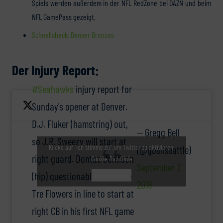
Spiels werden außerdem in der NFL RedZone bei DAZN und beim
NFL GamePass gezeigt.
Schnellcheck: Denver Broncos
Der Injury Report:
#Seahawks
injury report for
Sunday's opener at Denver.
D.J. Fluker (hamstring) out,
— Gregg Bell
so J.R. Sweezy will start at
Klicke auf "Ich stimme zu", um Twitter zu aktivieren
(@gbellseattle)
right guard. Dontae Johnson
Cookie-Richtlinie
September 7,
(hip) questionable, so rookie
Ich stimme zu
2018
Tre Flowers in line to start at
right CB in his first NFL game