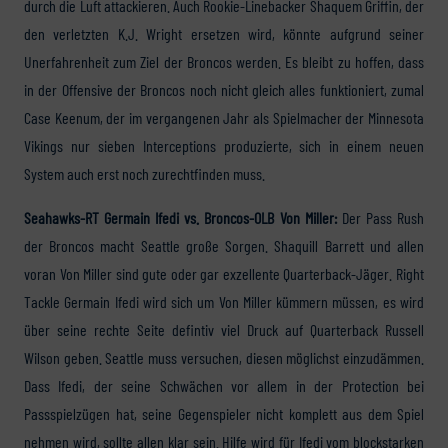
durch die Luft attackieren. Auch Rookie-Linebacker Shaquem Griffin, der
den verletzten K.J. Wright ersetzen wird, könnte aufgrund seiner
Unerfahrenheit zum Ziel der Broncos werden. Es bleibt zu hoffen, dass
in der Offensive der Broncos noch nicht gleich alles funktioniert, zumal
Case Keenum, der im vergangenen Jahr als Spielmacher der Minnesota
Vikings nur sieben Interceptions produzierte, sich in einem neuen
System auch erst noch zurechtfinden muss.
Seahawks-RT Germain Ifedi vs. Broncos-OLB Von Miller:
Der Pass Rush
der Broncos macht Seattle große Sorgen. Shaquill Barrett und allen
voran Von Miller sind gute oder gar exzellente Quarterback-Jäger. Right
Tackle Germain Ifedi wird sich um Von Miller kümmern müssen, es wird
über seine rechte Seite defintiv viel Druck auf Quarterback Russell
Wilson geben. Seattle muss versuchen, diesen möglichst einzudämmen.
Dass Ifedi, der seine Schwächen vor allem in der Protection bei
Passspielzügen hat, seine Gegenspieler nicht komplett aus dem Spiel
nehmen wird, sollte allen klar sein. Hilfe wird für Ifedi vom blockstarken