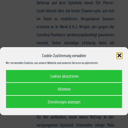
Defense auf dem Spielfeld stand. Für Pierre-
Louis könnte dies die letzte Chance sein, um sich
im Team zu etablieren. Vergangene Season
ersetzte er in Week 6 K.J. Wright, der gegen die
Carolina Panthers verletzungsbedingt pausieren
musste. Seine damalige Leistung kann als
unterdurchschnittlich angesehen werden, was
Cookie-Zustimmung verwalten
dazu führte, dass er in den kommenden Woche
Wir verwenden Cookies, um unsere Website und unseren Service zu optimieren.
nur wenig bis keine Einsatzzeit erhielt.
Cookies akzeptieren
SS Kelcie McCray –
Am Freitag tauchte Kam
Chancellor auf dem Injury Report der Seahawks
Ablehnen
auf. Im Training zog er sich eine Verletzung
(Groin) zu und droht am Sonntag auszufallen.
Einstellungen anzeigen
Sofern er nicht spielen kann, wird Kelcie McCray
für ihn auflaufen. Auch wenn McCray in der
vergangenen Spielzeit Chancellor einige Male