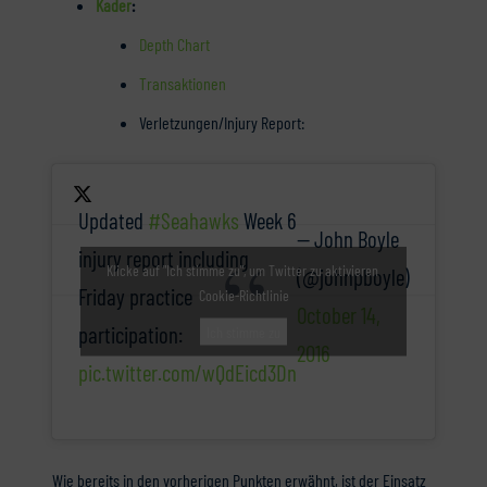
Kader
:
Depth Chart
Transaktionen
Verletzungen/Injury Report:
Updated
#Seahawks
Week 6
— John Boyle
injury report including
Klicke auf "Ich stimme zu", um Twitter zu aktivieren
(@johnpboyle)
Friday practice
Cookie-Richtlinie
October 14,
participation:
Ich stimme zu
2016
pic.twitter.com/wQdEicd3Dn
Wie bereits in den vorherigen Punkten erwähnt, ist der Einsatz