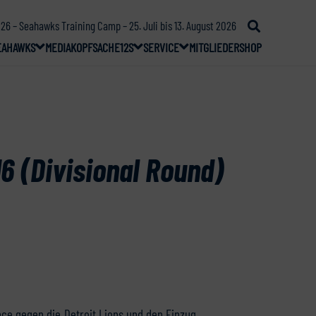
26 – Seahawks Training Camp – 25. Juli bis 13. August 2026
EAHAWKS
MEDIA
KOPFSACHE
12S
SERVICE
MITGLIEDER
SHOP
6 (Divisional Round)
nce gegen die Detroit Lions und den Einzug