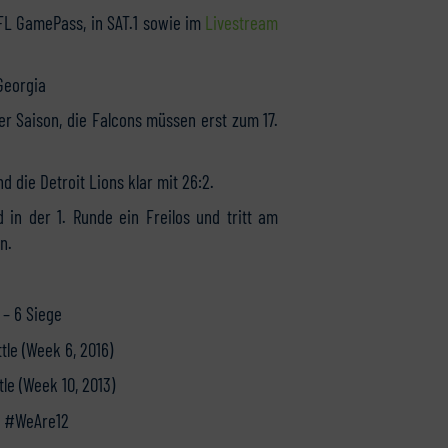
NFL GamePass, in SAT.1 sowie im
Livestream
Georgia
ser Saison, die Falcons müssen erst zum 17.
d die Detroit Lions klar mit 26:2.
 in der 1. Runde ein Freilos und tritt am
n.
 – 6 Siege
tle (Week 6, 2016)
tle (Week 10, 2013)
, #WeAre12