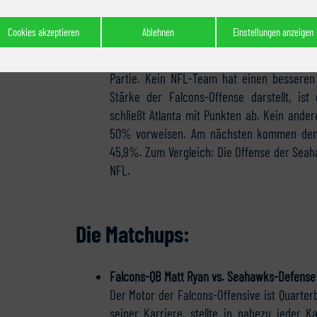
Seahawks, der vor allem auf Seiten der Off
Defense alles abverlangen wird. Betrachtet
Cookies akzeptieren
Ablehnen
Einstellungen anzeigen
deutlich, vor welcher Aufgabe die Defense st
30 Punkte erzielt, fünf Mal sogar über 40 Pun
Partie. Kein NFL-Team hat einen besseren 
Stärke der Falcons-Offense darstellt, ist
schließt Atlanta mit Punkten ab. Kein ande
50% vorweisen. Am nächsten kommen den 
45,9%. Zum Vergleich: Die Offense der Seaha
NFL.
Die Matchups:
Falcons-QB Matt Ryan vs. Seahawks-Defense
Der Motor der Falcons-Offensive ist Quarter
seiner Karriere, stellte in nahezu jeder K