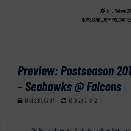
NFL-Saison 20
HOME
FANKLUB
PODCAST
S
Preview: Postseason 201
– Seahawks @ Falcons
13.01.2017, 07:07
13.01.2017, 10:12
Die Reise geht weiter. Nach einer soliden Performa