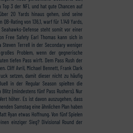
en Top 3 der NFL und hat gute Chancen auf
 über 20 Yards hinaus gehen, sind seine
n QB-Rating von 136,1, warf für 1.149 Yards,
e Seahawks-Defense steht somit vor einer
on Free Safety Earl Thomas kann sich in
 Steven Terrell in der Secondary weniger
 großes Problem, wenn der gegnerische
uten tiefen Pass wirft. Dem Pass Rush der
Cliff Avril, Michael Bennett, Frank Clark
ck setzen, damit dieser nicht zu häufig
uell in der Regular Season spielten die
litz (mindestens fünf Pass Rushers). Nur
Wert höher. Es ist davon auszugehen, dass
menden Samstag eine ähnlichen Plan haben
att Ryan etwas Hoffnung. Von fünf Spielen
einen einziger Sieg? Divisional Round der