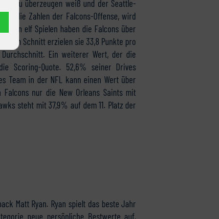
ense zu überzeugen weiß und der Seattle-
 man die Zahlen der Falcons-Offense, wird
eht. In elf Spielen haben die Falcons über
kte. Im Schnitt erzielen sie 33,8 Punkte pro
Durchschnitt. Ein weiterer Wert, der die
 die Scoring-Quote. 52,6% seiner Drives
res Team in der NFL kann einen Wert über
Falcons nur die New Orleans Saints mit
wks steht mit 37,9% auf dem 11. Platz der
back Matt Ryan. Ryan spielt das beste Jahr
ategorie neue persönliche Bestwerte auf,