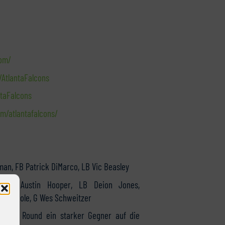
com/
AtlantaFalcons
ntaFalcons
m/atlantafalcons/
man, FB Patrick DiMarco, LB Vic Beasley
l, TE Austin Hooper, LB Deion Jones,
rian Poole, G Wes Schweitzer
isional Round ein starker Gegner auf die