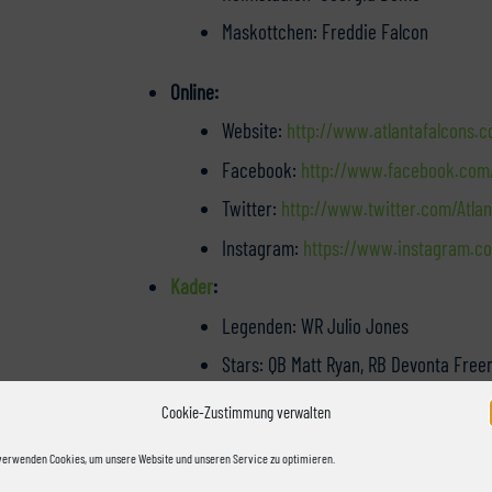
Maskottchen: Freddie Falcon
Online:
Website:
http://www.atlantafalcons.
Facebook:
http://www.facebook.com/
Twitter:
http://www.twitter.com/Atla
Instagram:
https://www.instagram.co
Kader
:
Legenden: WR Julio Jones
Stars: QB Matt Ryan, RB Devonta Free
Rookies: OLB De’Vondre Campbel
Cookie-Zustimmung verwalten
S Keanu Neal, TE Joshua Perkins, S B
verwenden Cookies, um unsere Website und unseren Service zu optimieren.
Mit den Atlanta Falcons wartet in der Div