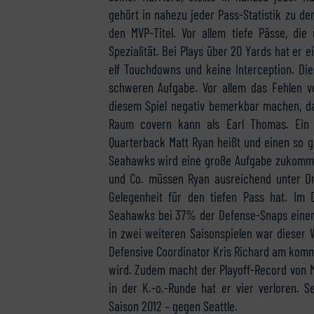
gehört in nahezu jeder Pass-Statistik zu d
den MVP-Titel. Vor allem tiefe Pässe, die
Spezialität. Bei Plays über 20 Yards hat er ei
elf Touchdowns und keine Interception. Di
schweren Aufgabe. Vor allem das Fehlen v
diesem Spiel negativ bemerkbar machen, da
Raum covern kann als Earl Thomas. Ein
Quarterback Matt Ryan heißt und einen so g
Seahawks wird eine große Aufgabe zukommen. 
und Co. müssen Ryan ausreichend unter Dru
Gelegenheit für den tiefen Pass hat. Im D
Seahawks bei 37% der Defense-Snaps einen B
in zwei weiteren Saisonspielen war dieser 
Defensive Coordinator Kris Richard am kom
wird. Zudem macht der Playoff-Record von M
in der K.-o.-Runde hat er vier verloren. S
Saison 2012 – gegen Seattle.