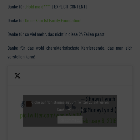
Danke für
„Hold ma d***“!
[EXPLICIT CONTENT]
Danke für
Deine Fam 1st Family Foundation!
Danke für so viel mehr, das nicht in diese 24 Zeilen passt!
Danke für das wohl charakteristischste Karriereende, das man sich
vorstellen kann!
— Shawn Lynch
Klicke auf "Ich stimme zu", um Twitter zu aktivieren
✌
(@MoneyLynch)
Cookie-Richtlinie
pic.twitter.com/wesip4IhOR
February 8, 2016
Ich stimme zu