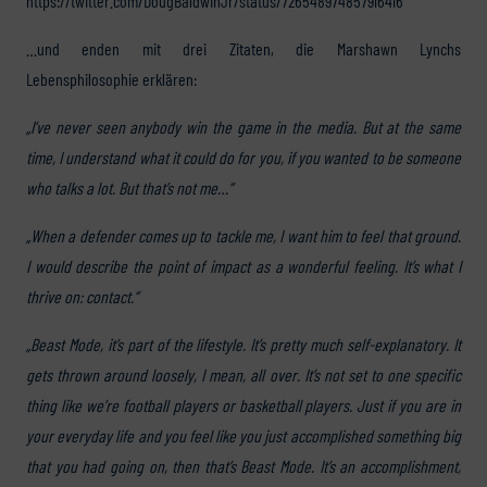
https://twitter.com/DougBaldwinJr/status/726548974857916416
…und enden mit drei Zitaten, die Marshawn Lynchs
Lebensphilosophie erklären:
„I’ve never seen anybody win the game in the media. But at the same
time, I understand what it could do for you, if you wanted to be someone
who talks a lot. But that’s not me…“
„When a defender comes up to tackle me, I want him to feel that ground.
I would describe the point of impact as a wonderful feeling. It’s what I
thrive on: contact.“
„Beast Mode, it’s part of the lifestyle. It’s pretty much self-explanatory. It
gets thrown around loosely, I mean, all over. It’s not set to one specific
thing like we’re football players or basketball players. Just if you are in
your everyday life and you feel like you just accomplished something big
that you had going on, then that’s Beast Mode. It’s an accomplishment,