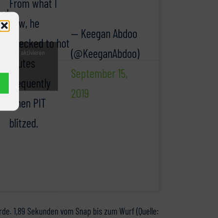
From what I
had
saw, he
— Keegan Abdoo
checked to hot
(@KeeganAbdoo)
witter zu aktivieren
routes
nie
2
September 15,
frequently
u
)
2019
when PIT
blitzed.
urde. 1,89 Sekunden vom Snap bis zum Wurf (Quelle: