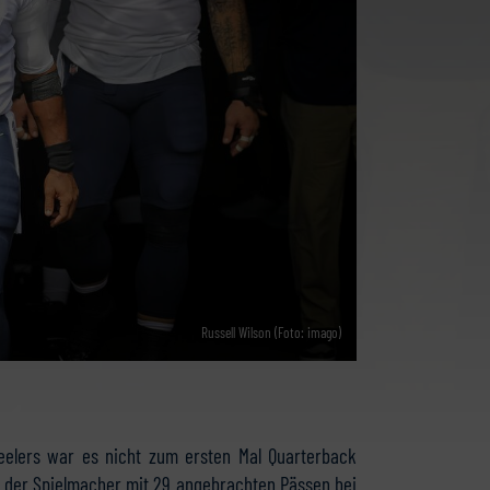
Russell Wilson (Foto: imago)
eelers war es nicht zum ersten Mal Quarterback
te der Spielmacher mit 29 angebrachten Pässen bei