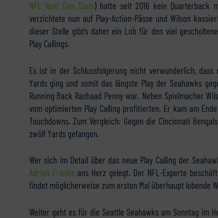
NFL Next Gen Stats
) hatte seit 2016 kein Quarterback 
verzichtete nun auf Play-Action-Pässe und Wilson kassie
dieser Stelle gibt’s daher ein Lob für den viel gescholt
Play Callings.
Es ist in der Schlussfolgerung nicht verwunderlich, das
Yards ging und somit das längste Play der Seahawks geg
Running Back Rashaad Penny war. Neben Spielmacher Wilson 
vom optimierten Play Calling profitierten. Er kam am End
Touchdowns. Zum Vergleich: Gegen die Cincinnati Bengals
zwölf Yards gefangen.
Wer sich im Detail über das neue Play Calling der Seaha
Adrian Franke
ans Herz gelegt. Der NFL-Experte beschäftig
findet möglicherweise zum ersten Mal überhaupt lobende Wo
Weiter geht es für die Seattle Seahawks am Sonntag im H