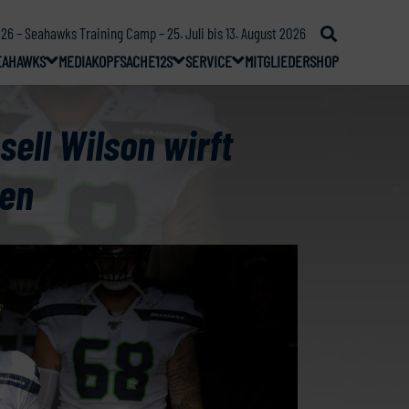
26 – Seahawks Training Camp – 25. Juli bis 13. August 2026
EAHAWKS
MEDIA
KOPFSACHE
12S
SERVICE
MITGLIEDER
SHOP
sell Wilson wirft
ten