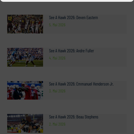
See A Hawk 2026: Deven Eastern
5. Mai 2026
See A Hawk 2026: Andre Fuller
4. Mai 2026
See A Hawk 2026: Emmanuel Henderson Jr.
3. Mai 2026
See A Hawk 2026: Beau Stephens
2. Mai 2026