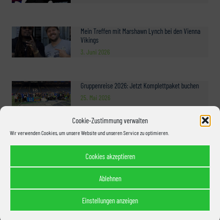
Mein Treffen mit Marshawn Lynch bei den Vienna
Vikings
3. Juni 2026
Gruppenreise 2026: Jetzt Komplettpaket buchen
25. Mai 2026
Cookie-Zustimmung verwalten
Wir verwenden Cookies, um unsere Website und unseren Service zu optimieren.
Seahawks Free Agency: Der Pass Rush steht – und
Dante Fowler Jr. ist ein Teil davon
Cookies akzeptieren
10. Mai 2026
Ablehnen
See A Hawk 2026: Michael Dansby
Einstellungen anzeigen
6. Mai 2026