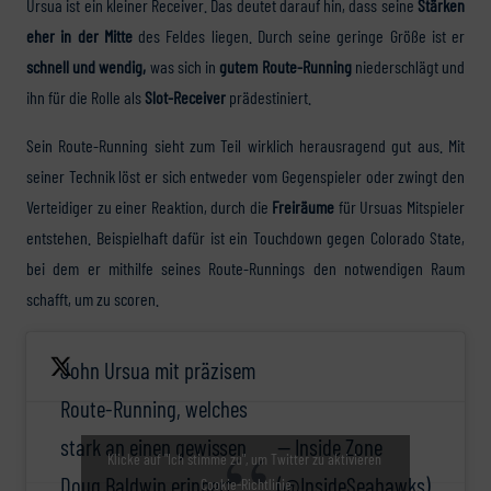
Ursua ist ein kleiner Receiver. Das deutet darauf hin, dass seine
Stärken
eher in der Mitte
des Feldes liegen. Durch seine geringe Größe ist er
schnell und wendig,
was sich in
gutem Route-Running
niederschlägt und
ihn für die Rolle als
Slot-Receiver
prädestiniert.
Sein Route-Running sieht zum Teil wirklich herausragend gut aus. Mit
seiner Technik löst er sich entweder vom Gegenspieler oder zwingt den
Verteidiger zu einer Reaktion, durch die
Freiräume
für Ursuas Mitspieler
entstehen. Beispielhaft dafür ist ein Touchdown gegen Colorado State,
bei dem er mithilfe seines Route-Runnings den notwendigen Raum
schafft, um zu scoren.
John Ursua mit präzisem
Route-Running, welches
stark an einen gewissen
— Inside Zone
Klicke auf "Ich stimme zu", um Twitter zu aktivieren
Doug Baldwin erinnert.
(@InsideSeahawks)
Cookie-Richtlinie