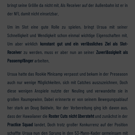
bringt seine Größe da nicht mit. Als Receiver auf der Außenbahn ist er in
der NFL damit nicht einsetzbar.
Um im Slot eine gute Rolle zu spielen, bringt Ursua mit seiner
Schnelligkeit und Wendigkeit schon einmal wichtige Eigenschaften mit.
Um aber wirklich
konstant gut und ein verlässliches Ziel als Slot-
Receiver
zu werden, muss er aber nun an seiner
Zuverlässigkeit als
Passempfänger
arbeiten.
Ursua hatte das Rookie Minicamp verpasst und bekam in der Preseason
auch nur wenige Möglichkeiten, sich mit Catches auszuzeichnen. Doch
diese wenigen Anspiele nutzte der Neuling und verwandelte sie in
großen Raumgewinn. Dabei erinnerte er von seinem Bewegungsablauf
her stark an Doug Baldwin. Vor der Vorbereitung ging ich davon aus,
dass der Hawaiianer die
Roster Cuts nicht übersteht
und zunächst in der
Practice Squad
landet. Doch trotz großer Konkurrenz auf der Position
schaffte Ursua nun den Sprung in den 53-Mann-Kader gemeinsam mit