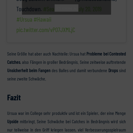
Touchdown.
#Seahawks
July 20, 2019
Ich stimme zu
#Ursua
#Hawaii
pic.twitter.com/vP07JXMLjC
Seine Größe hat aber auch Nachteile: Ursua hat
Probleme bei Contested
Catches
, also Fängen in großer Bedrängnis. Seine zeitweise auftretende
Unsicherheit beim Fangen
des Balles und damit verbundene
Drops
sind
seine zweite Schwäche.
Fazit
Ursua war im College sehr produktiv und ist ein Spieler, der eine Menge
Upside
mitbringt. Seine Schwäche bei Catches in Bedrängnis wird sich
nur teilweise in den Griff kriegen lassen, viel Verbesserungsspielraum