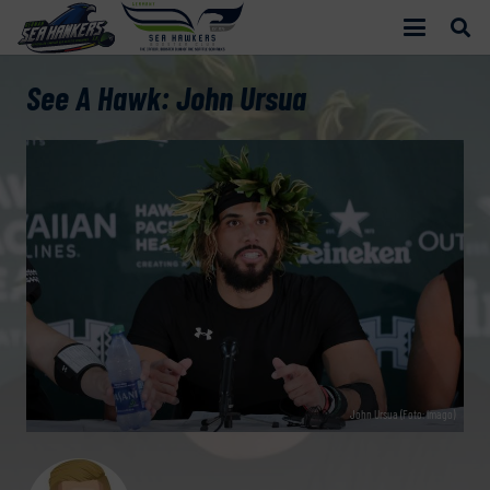
See A Hawk: John Ursua
John Ursua (Foto: imago)