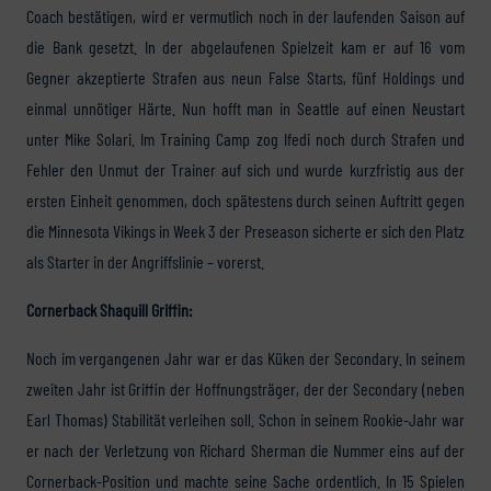
Coach bestätigen, wird er vermutlich noch in der laufenden Saison auf
die Bank gesetzt. In der abgelaufenen Spielzeit kam er auf 16 vom
Gegner akzeptierte Strafen aus neun False Starts, fünf Holdings und
einmal unnötiger Härte. Nun hofft man in Seattle auf einen Neustart
unter Mike Solari. Im Training Camp zog Ifedi noch durch Strafen und
Fehler den Unmut der Trainer auf sich und wurde kurzfristig aus der
ersten Einheit genommen, doch spätestens durch seinen Auftritt gegen
die Minnesota Vikings in Week 3 der Preseason sicherte er sich den Platz
als Starter in der Angriffslinie – vorerst.
Cornerback Shaquill Griffin:
Noch im vergangenen Jahr war er das Küken der Secondary. In seinem
zweiten Jahr ist Griffin der Hoffnungsträger, der der Secondary (neben
Earl Thomas) Stabilität verleihen soll. Schon in seinem Rookie-Jahr war
er nach der Verletzung von Richard Sherman die Nummer eins auf der
Cornerback-Position und machte seine Sache ordentlich. In 15 Spielen