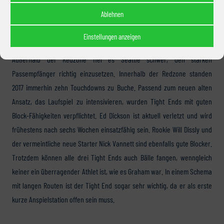
eventuell Veteran Brandon Marshall einnehmen, der die Roster Cuts
Ablehnen
überstand und fit in die Saison geht.
Einstellungen anzeigen
Bei den Tight Ends ist Jimmy Grahams Seattle-Intermezzo Geschichte.
Außerhalb der Redzone fiel es Seattle schwer, den starken
Passempfänger richtig einzusetzen. Innerhalb der Redzone standen
2017 immerhin zehn Touchdowns zu Buche. Passend zum neuen alten
Ansatz, das Laufspiel zu intensivieren, wurden Tight Ends mit guten
Block-Fähigkeiten verpflichtet. Ed Dickson ist aktuell verletzt und wird
frühestens nach sechs Wochen einsatzfähig sein. Rookie Will Dissly und
der vermeintliche neue Starter Nick Vannett sind ebenfalls gute Blocker.
Trotzdem können alle drei Tight Ends auch Bälle fangen, wenngleich
keiner ein überragender Athlet ist, wie es Graham war. In einem Schema
mit langen Routen ist der Tight End sogar sehr wichtig, da er als erste
kurze Anspielstation offen sein muss.