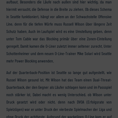
aufbaut. Besonders die Läufe nach außen sind hier wichtig, da man
hiermit versucht, die Defense in die Breite zu ziehen. Ob dieses Schema
in Seattle funktioniert, hängt vor allem an der Schwachstelle Offensive
Line, denn für die tiefen Würfe muss Russell Wilson über längere Zeit
Schutz haben. Auch im Laufspiel wird es eine Umstellung geben, denn
unter Tom Cable war das Blocking primär über eine Zonen-Einteilung
geregelt. Damit kamen die O-Liner zuletzt immer seltener zurecht. Unter
Schottenheimer und dem neuen O-Line-Trainer Mike Solari wird Seattle
mehr Power Blocking anwenden.
Auf der Quarterback-Position ist Seattle so lange gut aufgestellt, wie
Russel Wilson gesund ist. Mit Wilson hat das Team einen Dual-Threat-
Quarterback, der den Gegner als Läufer schlagen kann und im Passspiel
noch stärker ist. Dabei macht es wenig Unterschied, ob Wilson unter
Druck gesetzt wird oder nicht, denn nach DVOA (Erfolgsrate von
Spielzügen) war er unter Druck der vierbeste Spielmacher der Liga und
ohne Druck der achtbeste. Aufgrund der wackeligen O-Line kam er auf