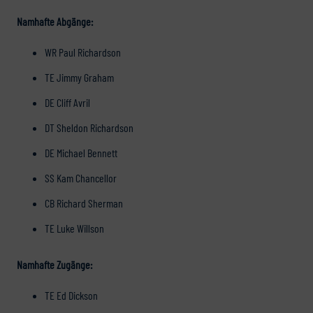
Namhafte Abgänge:
WR Paul Richardson
TE Jimmy Graham
DE Cliff Avril
DT Sheldon Richardson
DE Michael Bennett
SS Kam Chancellor
CB Richard Sherman
TE Luke Willson
Namhafte Zugänge:
TE Ed Dickson