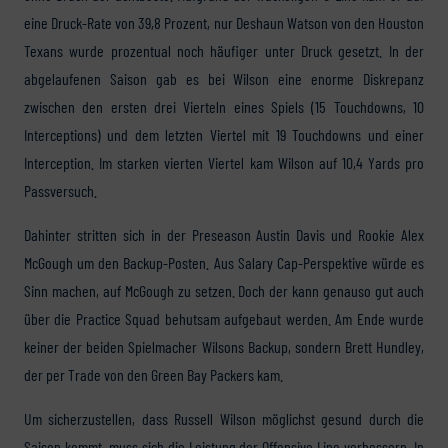
eine Druck-Rate von 39,8 Prozent, nur Deshaun Watson von den Houston
Texans wurde prozentual noch häufiger unter Druck gesetzt. In der
abgelaufenen Saison gab es bei Wilson eine enorme Diskrepanz
zwischen den ersten drei Vierteln eines Spiels (15 Touchdowns, 10
Interceptions) und dem letzten Viertel mit 19 Touchdowns und einer
Interception. Im starken vierten Viertel kam Wilson auf 10,4 Yards pro
Passversuch.
Dahinter stritten sich in der Preseason Austin Davis und Rookie Alex
McGough um den Backup-Posten. Aus Salary Cap-Perspektive würde es
Sinn machen, auf McGough zu setzen. Doch der kann genauso gut auch
über die Practice Squad behutsam aufgebaut werden. Am Ende wurde
keiner der beiden Spielmacher Wilsons Backup, sondern Brett Hundley,
der per Trade von den Green Bay Packers kam.
Um sicherzustellen, dass Russell Wilson möglichst gesund durch die
Saison kommt, muss sich die Leistung der Offensive Line verbessern. In