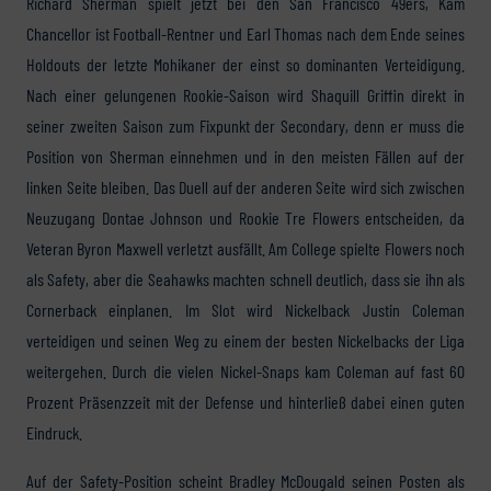
Richard Sherman spielt jetzt bei den San Francisco 49ers, Kam
Chancellor ist Football-Rentner und Earl Thomas nach dem Ende seines
Holdouts der letzte Mohikaner der einst so dominanten Verteidigung.
Nach einer gelungenen Rookie-Saison wird Shaquill Griffin direkt in
seiner zweiten Saison zum Fixpunkt der Secondary, denn er muss die
Position von Sherman einnehmen und in den meisten Fällen auf der
linken Seite bleiben. Das Duell auf der anderen Seite wird sich zwischen
Neuzugang Dontae Johnson und Rookie Tre Flowers entscheiden, da
Veteran Byron Maxwell verletzt ausfällt. Am College spielte Flowers noch
als Safety, aber die Seahawks machten schnell deutlich, dass sie ihn als
Cornerback einplanen. Im Slot wird Nickelback Justin Coleman
verteidigen und seinen Weg zu einem der besten Nickelbacks der Liga
weitergehen. Durch die vielen Nickel-Snaps kam Coleman auf fast 60
Prozent Präsenzzeit mit der Defense und hinterließ dabei einen guten
Eindruck.
Auf der Safety-Position scheint Bradley McDougald seinen Posten als