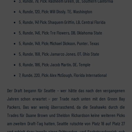
3. Runde, 79. Pick: Rasheem Green. DE. Southern California
4. Runde, 120. Pick: Will Dissly, TE, Washington
5. Runde, 141 Pick: Shaquem Griffin, LB, Central Florida
5. Runde, 146. Pick: Tre Flowers, DB, Oklahoma State
5. Runde, 149. Pick: Michael Dickson, Punter, Texas
5. Runde, 168. Pick: Jamarco Jones, OT, Ohio State
6. Runde, 186. Pick: Jacob Martin, DE, Temple
7. Runde, 220. Pick: Alex McGough, Florida International
Der Draft begann für Seattle – wer hätte das nach den vergangenen
Jahren schon erwartet – per Trade nach unten mit den Green Bay
Packers. Das war wenig überraschend, da die Seahawks durch die
Trades für Duane Brown und Sheldon Richardson keine weiteren Picks
am zweiten Draft-Tag hatten. Seattle rutschte von Platz 18 auf Platz 27
und erhielt dazu jeweils einen Drittrunden- und Sechstrundenpick, gab