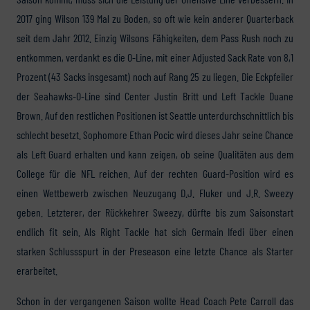
2017 ging Wilson 139 Mal zu Boden, so oft wie kein anderer Quarterback
seit dem Jahr 2012. Einzig Wilsons Fähigkeiten, dem Pass Rush noch zu
entkommen, verdankt es die O-Line, mit einer Adjusted Sack Rate von 8,1
Prozent (43 Sacks insgesamt) noch auf Rang 25 zu liegen. Die Eckpfeiler
der Seahawks-O-Line sind Center Justin Britt und Left Tackle Duane
Brown. Auf den restlichen Positionen ist Seattle unterdurchschnittlich bis
schlecht besetzt. Sophomore Ethan Pocic wird dieses Jahr seine Chance
als Left Guard erhalten und kann zeigen, ob seine Qualitäten aus dem
College für die NFL reichen. Auf der rechten Guard-Position wird es
einen Wettbewerb zwischen Neuzugang D.J. Fluker und J.R. Sweezy
geben. Letzterer, der Rückkehrer Sweezy, dürfte bis zum Saisonstart
endlich fit sein. Als Right Tackle hat sich Germain Ifedi über einen
starken Schlussspurt in der Preseason eine letzte Chance als Starter
erarbeitet.
Schon in der vergangenen Saison wollte Head Coach Pete Carroll das