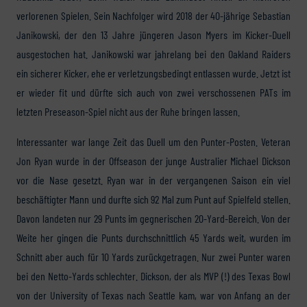
verlorenen Spielen. Sein Nachfolger wird 2018 der 40-jährige Sebastian
Janikowski, der den 13 Jahre jüngeren Jason Myers im Kicker-Duell
ausgestochen hat. Janikowski war jahrelang bei den Oakland Raiders
ein sicherer Kicker, ehe er verletzungsbedingt entlassen wurde. Jetzt ist
er wieder fit und dürfte sich auch von zwei verschossenen PATs im
letzten Preseason-Spiel nicht aus der Ruhe bringen lassen.
Interessanter war lange Zeit das Duell um den Punter-Posten. Veteran
Jon Ryan wurde in der Offseason der junge Australier Michael Dickson
vor die Nase gesetzt. Ryan war in der vergangenen Saison ein viel
beschäftigter Mann und durfte sich 92 Mal zum Punt auf Spielfeld stellen.
Davon landeten nur 29 Punts im gegnerischen 20-Yard-Bereich. Von der
Weite her gingen die Punts durchschnittlich 45 Yards weit, wurden im
Schnitt aber auch für 10 Yards zurückgetragen. Nur zwei Punter waren
bei den Netto-Yards schlechter. Dickson, der als MVP (!) des Texas Bowl
von der University of Texas nach Seattle kam, war von Anfang an der