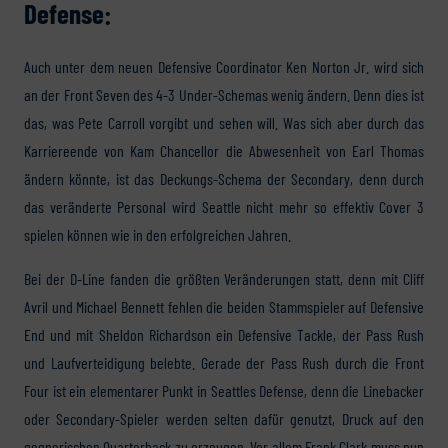
Defense:
Auch unter dem neuen Defensive Coordinator Ken Norton Jr. wird sich
an der Front Seven des 4-3 Under-Schemas wenig ändern. Denn dies ist
das, was Pete Carroll vorgibt und sehen will. Was sich aber durch das
Karriereende von Kam Chancellor die Abwesenheit von Earl Thomas
ändern könnte, ist das Deckungs-Schema der Secondary, denn durch
das veränderte Personal wird Seattle nicht mehr so effektiv Cover 3
spielen können wie in den erfolgreichen Jahren.
Bei der D-Line fanden die größten Veränderungen statt, denn mit Cliff
Avril und Michael Bennett fehlen die beiden Stammspieler auf Defensive
End und mit Sheldon Richardson ein Defensive Tackle, der Pass Rush
und Laufverteidigung belebte. Gerade der Pass Rush durch die Front
Four ist ein elementarer Punkt in Seattles Defense, denn die Linebacker
oder Secondary-Spieler werden selten dafür genutzt, Druck auf den
gegnerischen Quarterback zu erzeugen. Vor allem Frank Clark muss nun