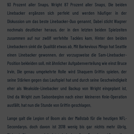
93 Prozent aller Snaps, Wright 87 Prozent aller Snaps. Die beiden
Linebacker ergänzen sich perfekt und werden häufiger in der
Diskussion um das beste Linebacker-Duo genannt. Dabei sticht Wagner
nochmals deutlicher heraus, der in den letzten beiden Spielzeiten
zusammen auf nur zwölf verfehlte Tackles kam. Hinter den beiden
Linebackern sinkt die Qualität etwas ab. Mit Barkevious Mingo hat Seattle
einen Linebacker gewonnen, der vorzugsweise die Sam-Linebacker-
Position bekleiden soll, mit ähnlicher Aufgabenverteilung wie einst Bruce
Irvin. Die genau umgekehrte Rolle wird Shaquem Griffin spielen, der
seine Stärken gegen das Laufspiel hat und durch seine Geschwindigkeit
eher als Weakside-Linebacker und Backup von Wright eingeplant ist.
Und da Wright zum Saisonbeginn nach einer kleineren Knie-Operation
ausfällt, hat nun die Stunde von Griffin geschlagen.
Lange galt die Legion of Boom als der Maßstab für die heutigen NFL-
Secondarys, doch davon ist 2018 wenig bis gar nichts mehr übrig.