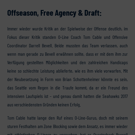
Offseason, Free Agency & Draft:
Immer wieder wurde Kritik an der Spielweise der Offense deutlich, im
Fokus dieser Kritik standen O-Line Coach Tom Cable und Offensive
Coordinator Darrell Bevell. Beide mussten das Team verlassen, auch
wenn man gerade zu Bevell erwähnen sollte, dass er mit dem ihm zur
Verfügung gestellten Möglichkeiten und den zahlreichen Handicaps
keine so schlechte Leistung ablieferte, wie es ihm viele vorwarfen. Mit
der Neubesetzung in Form von Brian Schottenheimer könnte es sein,
das Seattle vom Regen in die Traufe kommt, da er ein Freund des
intensiven Laufspiels ist – und genau damit hatten die Seahawks 2017
aus verschiedensten Gründen keinen Erfolg.
Tom Cable hatte lange den Ruf eines O-Line-Gurus, doch mit seinem
sturen Festhalten am Zone Blocking sowie dem Ansatz, es immer wieder
mit athletischen O-Linern zu versuchen, hat er Quarterback Russell