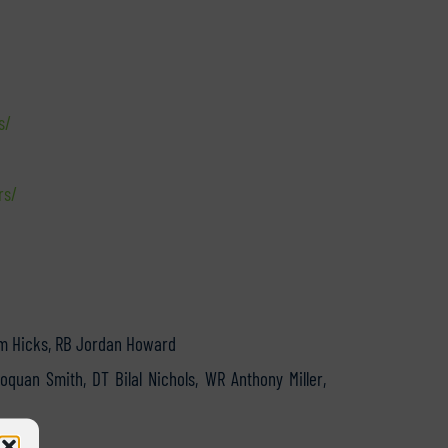
s/
rs/
iem Hicks, RB Jordan Howard
quan Smith, DT Bilal Nichols, WR Anthony Miller,