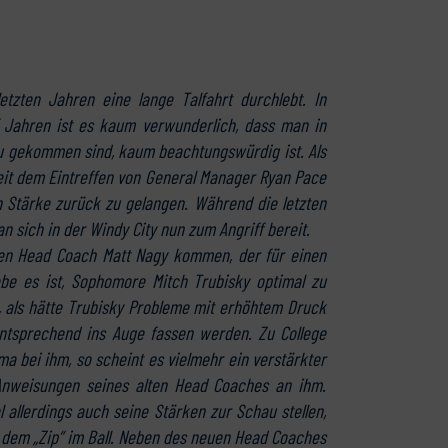
tzten Jahren eine lange Talfahrt durchlebt. In
f Jahren ist es kaum verwunderlich, dass man in
zu gekommen sind, kaum beachtungswürdig ist. Als
eit dem Eintreffen von General Manager Ryan Pace
n Stärke zurück zu gelangen. Während die letzten
 sich in der Windy City nun zum Angriff bereit.
en Head Coach Matt Nagy kommen, der für einen
be es ist, Sophomore Mitch Trubisky optimal zu
, als hätte Trubisky Probleme mit erhöhtem Druck
tsprechend ins Auge fassen werden. Zu College
 bei ihm, so scheint es vielmehr ein verstärkter
r Anweisungen seines alten Head Coaches an ihm.
l allerdings auch seine Stärken zur Schau stellen,
nd dem „Zip“ im Ball. Neben des neuen Head Coaches