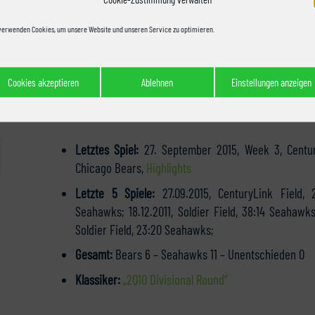
Gesamter Kader:
https://www.chicagobears.com/te
verwenden Cookies, um unsere Website und unseren Service zu optimieren.
Injury Report:
https://www.chicagobears.com/team/
Cookies akzeptieren
Ablehnen
Einstellungen anzeigen
Die Bilanz:
Letztes Spiel:
27. September 2015, Week 3, Century
Chicago Bears,
Highlights
Letzte 5 Spiele:
27.09.2015, CenturyLink Field, 2
Seahawks; 18.12.2011, Soldier Field, 38:14 Seahawks; 
Soldier Field, 23:20 Seahawks;
Gesamt:
Bears 6 – Seahawks 11 – Unentschieden 0
Klassiker:
„2010 Divisional Round“