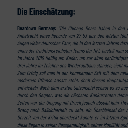
Die Einschätzung:
Beardown Germany:
“Die Chicago Bears haben in den le
Anbetracht eines Records von 27-53 aus den letzten fün
Augen vieler deutscher Fans, die in den letzten Jahren da
eines der traditionsreichsten Teams der NFL bastelt man s
im Jahre 2015 fleißig am Kader, um zur alten berüchtigte
drei Jahre im Zeichen des Wiederaufbaus standen, sieht man
Zum Erfolg soll man in der kommenden Zeit mit dem neu
modernen Offense Ansatz steht, doch dessen Hauptaufga
entwickeln. Nach dem ersten Saisonspiel schaut es so aus
durch den Gegner, was die nächsten Konkurrenten demen
Zeiten war der Umgang mit Druck jedoch absolut kein Thema
Drang nach Ballsicherheit zu sein, ein Überbleibsel de
Derzeit von der Kritik überdeckt konnte er im letzten Spie
diese liegen in seiner Passgenauigkeit, seiner Mobilität u