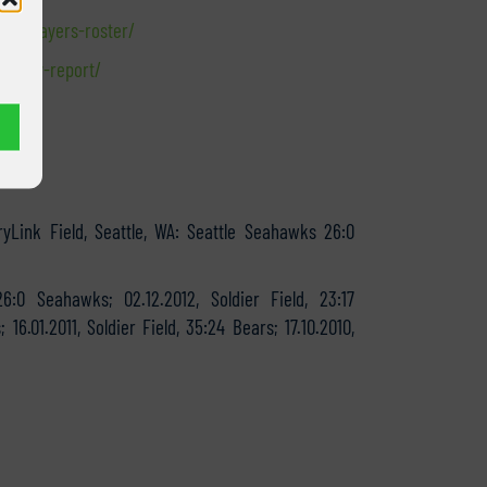
am/players-roster/
injury-report/
Link Field, Seattle, WA: Seattle Seahawks 26:0
6:0 Seahawks; 02.12.2012, Soldier Field, 23:17
16.01.2011, Soldier Field, 35:24 Bears; 17.10.2010,