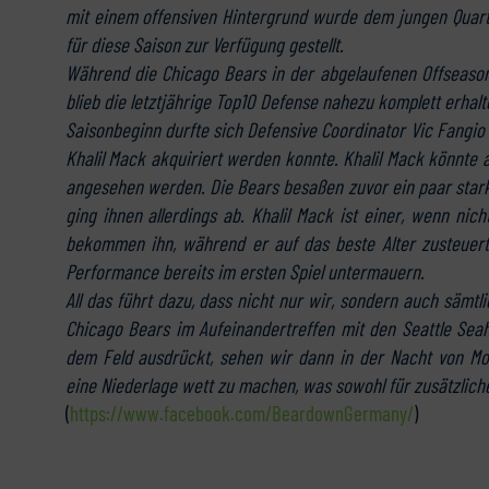
mit einem offensiven Hintergrund wurde dem jungen Quar
für diese Saison zur Verfügung gestellt.
Während die Chicago Bears in der abgelaufenen Offseason
blieb die letztjährige Top10 Defense nahezu komplett erhalt
Saisonbeginn durfte sich Defensive Coordinator Vic Fangio 
Khalil Mack akquiriert werden konnte. Khalil Mack könnte a
angesehen werden. Die Bears besaßen zuvor ein paar starke 
ging ihnen allerdings ab. Khalil Mack ist einer, wenn nic
bekommen ihn, während er auf das beste Alter zusteuert
Performance bereits im ersten Spiel untermauern.
All das führt dazu, dass nicht nur wir, sondern auch sämt
Chicago Bears im Aufeinandertreffen mit den Seattle Sea
dem Feld ausdrückt, sehen wir dann in der Nacht von M
eine Niederlage wett zu machen, was sowohl für zusätzlich
(
https://www.facebook.com/BeardownGermany/
)