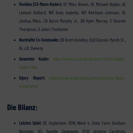
Rookies (53-Mann-Kader):
DT Miles Brown, DE Michael Dogbe, OL
Lamont Gaillard, WR Andy Isabella, WR KeeSean Johnson, OL
Joshua Miles, CB Byron Murphy Jr., QB Kyler Murray, S Deionte
Thompson, S Jalen Thompson
Namhafte Ex-Seahawks:
QB Brett Hundley, OLB Cassius Marsh Sr.,
OL J.R. Sweezy
Gesamter Kader:
https://www.azcardinals.com/roster/player-
roster.html
Injury Report:
https://www.azcardinals.com/gameday/injury-
report.html
Die Bilanz:
Letztes Spiel:
29. September 2019, Week 4, State Farm Stadium,
Glendale, AZ: Seattle Seahawks 27:10 Arizona Cardinals,