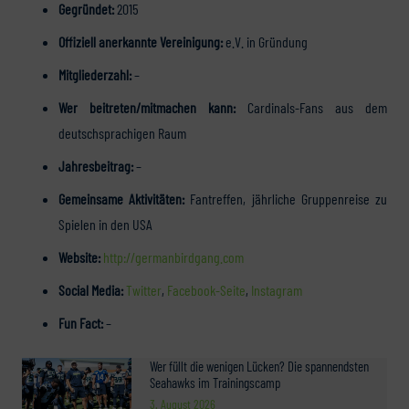
Gegründet:
2015
Offiziell anerkannte Vereinigung:
e.V. in Gründung
Mitgliederzahl:
–
Wer beitreten/mitmachen kann:
Cardinals-Fans aus dem
deutschsprachigen Raum
Jahresbeitrag:
–
Gemeinsame Aktivitäten:
Fantreffen, jährliche Gruppenreise zu
Spielen in den USA
Website:
http://germanbirdgang.com
Social Media:
Twitter
,
Facebook-Seite
,
Instagram
Fun Fact:
–
Wer füllt die wenigen Lücken? Die spannendsten
Seahawks im Trainingscamp
3. August 2026