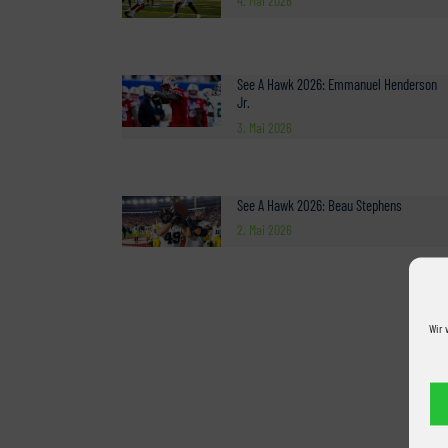
4. Mai 2026
See A Hawk 2026: Emmanuel Henderson
Jr.
3. Mai 2026
See A Hawk 2026: Beau Stephens
2. Mai 2026
Wir 