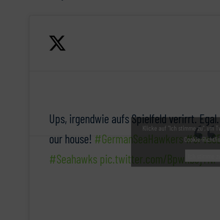
Ups, irgendwie aufs Spielfeld verirrt. Egal.
Klicke auf "Ich stimme zu", um T
our house!
#GermanSeaHawkers
#SFvsS
Cookie-Richtli
#Seahawks
pic.twitter.com/BpwkbJjTNP
Ich stimme z