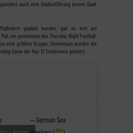
ganisiert, auch eine Stadionführung konnte Dank
Mitgliedern geplant wurden, gab es erst am
h Pub, um gemeinsam das Thursday Night Football-
chon eine größere Gruppe. Gemeinsam wurden die
nship Game der Pac-12 Conference gefeiert.
e
— German Sea
yLink_Fld
.
Hawkers (
)
witter zu aktivieren