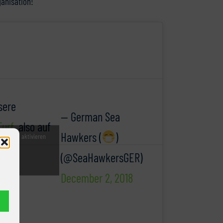
ganisation!
sere
— German Sea
urf
, also auf
Hawkers (
)
witter zu aktivieren
nie
(@SeaHawkersGER)
u
December 2, 2018