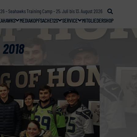
26 – Seahawks Training Camp – 25. Juli bis 13. August 2026
EAHAWKS
MEDIA
KOPFSACHE
12S
SERVICE
MITGLIEDER
SHOP
 2018