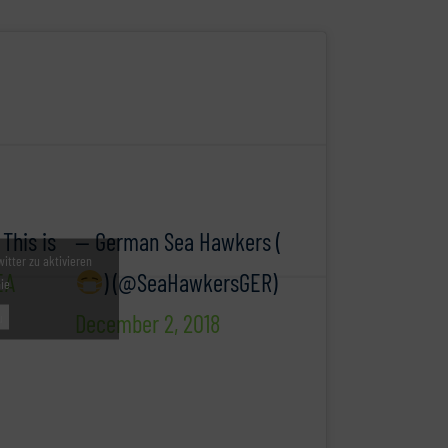
 This is
— German Sea Hawkers (
witter zu aktivieren
EA
) (@SeaHawkersGER)
nie
December 2, 2018
u