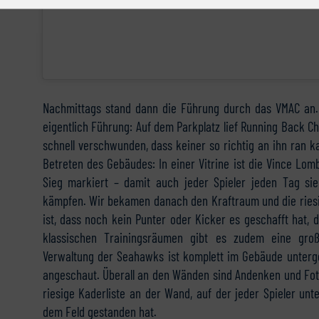
Nachmittags stand dann die Führung durch das VMAC an. 
eigentlich Führung: Auf dem Parkplatz lief Running Back Ch
schnell verschwunden, dass keiner so richtig an ihn ran k
Betreten des Gebäudes: In einer Vitrine ist die Vince Lom
Sieg markiert – damit auch jeder Spieler jeden Tag sie
kämpfen. Wir bekamen danach den Kraftraum und die riesige
ist, dass noch kein Punter oder Kicker es geschafft hat, 
klassischen Trainingsräumen gibt es zudem eine gro
Verwaltung der Seahawks ist komplett im Gebäude unterg
angeschaut. Überall an den Wänden sind Andenken und Fo
riesige Kaderliste an der Wand, auf der jeder Spieler unt
dem Feld gestanden hat.