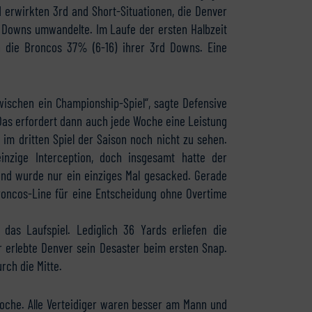
 erwirkten 3rd and Short-Situationen, die Denver
e Downs umwandelte. Im Laufe der ersten Halbzeit
 die Broncos 37% (6-16) ihrer 3rd Downs. Eine
zwischen ein Championship-Spiel“, sagte Defensive
Das erfordert dann auch jede Woche eine Leistung
m dritten Spiel der Saison noch nicht zu sehen.
nzige Interception, doch insgesamt hatte der
 und wurde nur ein einziges Mal gesacked. Gerade
roncos-Line für eine Entscheidung ohne Overtime
das Laufspiel. Lediglich 36 Yards erliefen die
erlebte Denver sein Desaster beim ersten Snap.
rch die Mitte.
woche. Alle Verteidiger waren besser am Mann und