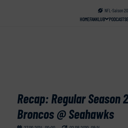
NFL-Saison 20
HOME
FANKLUB
PODCAST
S
Recap: Regular Season 2
Broncos @ Seahawks
27.09.2014, 09:00
02.08.2019, 08:14