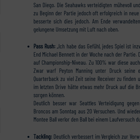
San Diego. Die Seahawks verteidigten mühevoll und
zu Beginn der Partie jedoch oft erfolgreich in neu
besserte sich dies jedoch. Am Ende verwandelten
gelungene Umsetzung mit Luft nach oben.
Pass Rush:
„Ich habe das Gefühl, jedes Spiel ist in
End Michael Bennett in der Woche nach der Partie. 
auf Championship-Niveau. Zu 100% war diese auch i
Zwar warf Peyton Manning unter Druck seine ei
Quarterback zu viel Zeit seine Receiver zu finden
im letzten Drive hätte etwas mehr Druck auf die B
sorgen können.
Deutlich besser war Seattles Verteidigung gegen 
Broncos am Sonntag aus 20 Versuchen. Und wieder 
Montee Ball verlor den Ball bei einem Laufversuch du
Tackling:
Deutlich verbessert im Vergleich zur Vor