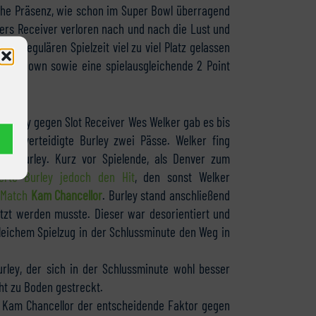
che Präsenz, wie schon im Super Bowl überragend
ers Receiver verloren nach und nach die Lust und
der regulären Spielzeit viel zu viel Platz gelassen
ouchdown sowie eine spielausgleichende 2 Point
Burley gegen Slot Receiver Wes Welker gab es bis
Zeit verteidigte Burley zwei Pässe. Welker fing
gen Burley. Kurz vor Spielende, als Denver zum
ierte Burley jedoch den Hit
, den sonst Welker
 Match
Kam Chancellor
. Burley stand anschließend
tzt werden musste. Dieser war desorientiert und
eichem Spielzug in der Schlussminute den Weg in
urley, der sich in der Schlussminute wohl besser
cht zu Boden gestreckt.
 Kam Chancellor der entscheidende Faktor gegen