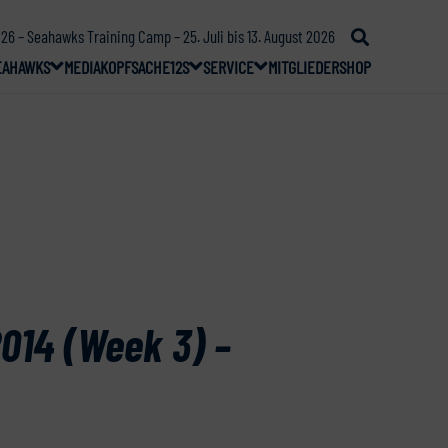
26 – Seahawks Training Camp – 25. Juli bis 13. August 2026
EAHAWKS
MEDIA
KOPFSACHE
12S
SERVICE
MITGLIEDER
SHOP
014 (Week 3) –