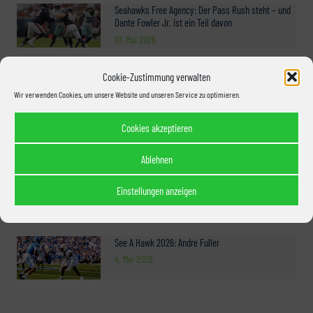
Seahawks Free Agency: Der Pass Rush steht – und
Dante Fowler Jr. ist ein Teil davon
10. Mai 2026
Cookie-Zustimmung verwalten
See A Hawk 2026: Michael Dansby
Wir verwenden Cookies, um unsere Website und unseren Service zu optimieren.
6. Mai 2026
Cookies akzeptieren
Ablehnen
See A Hawk 2026: Deven Eastern
5. Mai 2026
Einstellungen anzeigen
See A Hawk 2026: Andre Fuller
4. Mai 2026