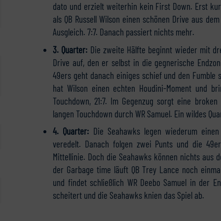
dato und erzielt weiterhin kein First Down. Erst ku
als QB Russell Wilson einen schönen Drive aus dem H
Ausgleich. 7:7. Danach passiert nichts mehr.
3. Quarter:
Die zweite Hälfte beginnt wieder mit dr
Drive auf, den er selbst in die gegnerische Endzon
49ers geht danach einiges schief und den Fumble s
hat Wilson einen echten Houdini-Moment und bri
Touchdown, 21:7. Im Gegenzug sorgt eine broken 
langen Touchdown durch WR Samuel. Ein wildes Quart
4. Quarter:
Die Seahawks legen wiederum einen la
veredelt. Danach folgen zwei Punts und die 49er
Mittellinie. Doch die Seahawks können nichts aus 
der Garbage time läuft QB Trey Lance noch einmal 
und findet schließlich WR Deebo Samuel in der E
scheitert und die Seahawks knien das Spiel ab.