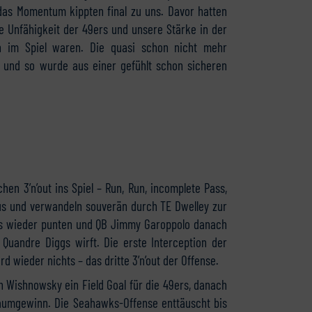
das Momentum kippten final zu uns. Davor hatten
e Unfähigkeit der 49ers und unsere Stärke in der
h im Spiel waren. Die quasi schon nicht mehr
– und so wurde aus einer gefühlt schon sicheren
en 3’n’out ins Spiel – Run, Run, incomplete Pass,
us und verwandeln souverän durch TE Dwelley zur
wks wieder punten und QB Jimmy Garoppolo danach
 Quandre Diggs wirft. Die erste Interception der
 wieder nichts – das dritte 3’n’out der Offense.
h Wishnowsky ein Field Goal für die 49ers, danach
Raumgewinn. Die Seahawks-Offense enttäuscht bis