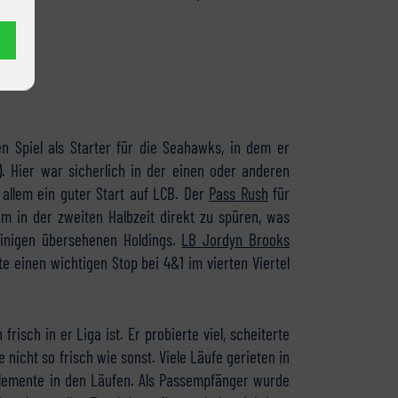
n Spiel als Starter für die Seahawks, in dem er
). Hier war sicherlich in der einen oder anderen
n allem ein guter Start auf LCB. Der
Pass Rush
für
m in der zweiten Halbzeit direkt zu spüren, was
einigen übersehenen Holdings.
LB Jordyn Brooks
e einen wichtigen Stop bei 4&1 im vierten Viertel
isch in er Liga ist. Er probierte viel, scheiterte
 nicht so frisch wie sonst. Viele Läufe gerieten in
Elemente in den Läufen. Als Passempfänger wurde