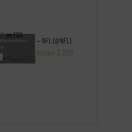
SF
on FOX
— NFL (@NFL)
witter zu aktivieren
nie
October 3, 2021
com/Mp45n5jFZi
u