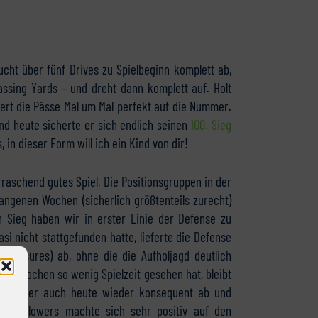
ucht über fünf Drives zu Spielbeginn komplett ab,
assing Yards – und dreht dann komplett auf. Holt
fert die Pässe Mal um Mal perfekt auf die Nummer.
nd heute sicherte er sich endlich seinen
100. Sieg
, in dieser Form will ich ein Kind von dir!
aschend gutes Spiel. Die Positionsgruppen in der
angenen Wochen (sicherlich größtenteils zurecht)
 Sieg haben wir in erster Linie der Defense zu
i nicht stattgefunden hatte, lieferte die Defense
, Pressures) ab, ohne die die Aufholjagd deutlich
en Wochen so wenig Spielzeit gesehen hat, bleibt
ieferte er auch heute wieder konsequent ab und
 Tre Flowers machte sich sehr positiv auf den