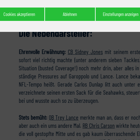
Gesamteindruck der Secondary bemerkbar.
Cookies akzeptieren
Ablehnen
Einstellungen anzeigen
Die Nebendarsteller:
Ehrenvolle Erwähnung:
CB Sidney Jones
mit seinem erste
sofort viel richtig machte (unter anderem sieben Tackles
Situation (busted Coverage!) noch mehr drin, aber alles i
ständige Pressures auf Garoppolo und Lance. Lance beka
NFL-Tempo heißt. Gerade Carlos Dunlap litt auch unter 
verzeichnete seinen ersten Sack für die Seahawks, steuert
bei und wusste auch so zu überzeugen.
Stets bemüht:
QB Trey Lance
merkte man an, dass er noch fr
aber auch ein ums andere Mal.
RB Chris Carson
wirkte heute
die voll gestopfte Mitte und es gab kaum überraschende 