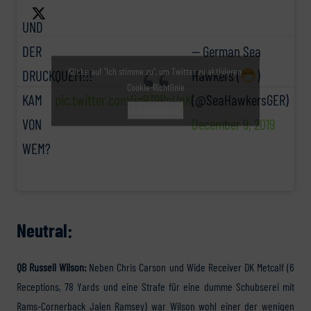
UND
DER
— German Sea
Klicke auf "Ich stimme zu", um Twitter zu aktivieren
DRUCK
QUEM!!!
Hawkers (
)
Cookie-Richtlinie
KAM
pic.twitter.com/jp939PpUgK
(@SeaHawkersGER)
Ich stimme zu
VON
December 9, 2019
WEM?
Neutral:
QB Russell Wilson:
Neben Chris Carson und Wide Receiver DK Metcalf (6
Receptions, 78 Yards und eine Strafe für eine dumme Schubserei mit
Rams-Cornerback Jalen Ramsey) war Wilson wohl einer der wenigen