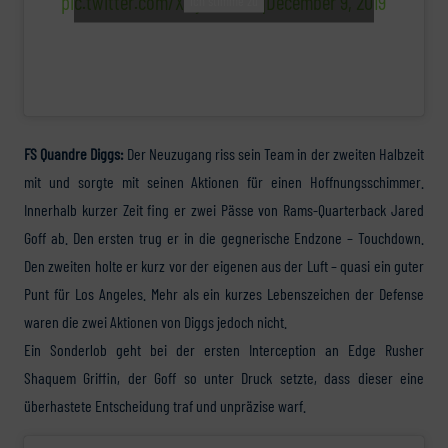
pic.twitter.com/XMyHo9LCNq
December 9, 2019
FS Quandre Diggs:
Der Neuzugang riss sein Team in der zweiten Halbzeit
mit und sorgte mit seinen Aktionen für einen Hoffnungsschimmer.
Innerhalb kurzer Zeit fing er zwei Pässe von Rams-Quarterback Jared
Goff ab. Den ersten trug er in die gegnerische Endzone – Touchdown.
Den zweiten holte er kurz vor der eigenen aus der Luft – quasi ein guter
Punt für Los Angeles. Mehr als ein kurzes Lebenszeichen der Defense
waren die zwei Aktionen von Diggs jedoch nicht.
Ein Sonderlob geht bei der ersten Interception an Edge Rusher
Shaquem Griffin, der Goff so unter Druck setzte, dass dieser eine
überhastete Entscheidung traf und unpräzise warf.