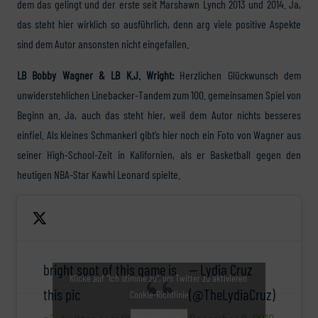
dem das gelingt und der erste seit Marshawn Lynch 2013 und 2014. Ja,
das steht hier wirklich so ausführlich, denn arg viele positive Aspekte
sind dem Autor ansonsten nicht eingefallen.
LB Bobby Wagner & LB K.J. Wright:
Herzlichen Glückwunsch dem
unwiderstehlichen Linebacker-Tandem zum 100. gemeinsamen Spiel von
Beginn an. Ja, auch das steht hier, weil dem Autor nichts besseres
einfiel. Als kleines Schmankerl gibt’s hier noch ein Foto von Wagner aus
seiner High-School-Zeit in Kalifornien, als er Basketball gegen den
heutigen NBA-Star Kawhi Leonard spielte.
bright spot of this game is
— Lydia Cruz
Klicke auf "Ich stimme zu", um Twitter zu aktivieren
this pic
(@TheLydiaCruz)
Cookie-Richtlinie
Ich stimme zu