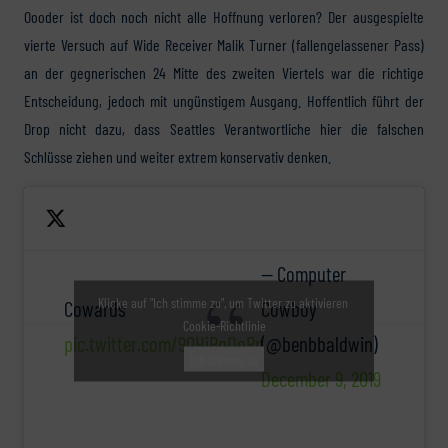
Oooder ist doch noch nicht alle Hoffnung verloren? Der ausgespielte
vierte Versuch auf Wide Receiver Malik Turner (fallengelassener Pass)
an der gegnerischen 24 Mitte des zweiten Viertels war die richtige
Entscheidung, jedoch mit ungünstigem Ausgang. Hoffentlich führt der
Drop nicht dazu, dass Seattles Verantwortliche hier die falschen
Schlüsse ziehen und weiter extrem konservativ denken.
— Computer
Klicke auf "Ich stimme zu", um Twitter zu aktivieren
Cowards
Cowboy
Cookie-Richtlinie
pic.twitter.com/90HiBgDoRr
(@benbbaldwin)
Ich stimme zu
December 9, 2019