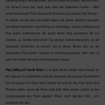
Passempfängern beizukommen, doch es sollte an diesem Tag nicht sein.
Ein Vorwurf muss hier auch sein, dass die Seahawks-Trainer – allen
voran Head Coach Pete Carroll und Defensive Coordinator Ken Norton –
es wieder einmal nicht geschafft haben, die immer gleichen Konzepte
von Rams-Cheftrainer Sean McVay zu verteidigen. Sweeps, Rollouts und
Play Action funktionierten die ganze Nacht lang wunderbar für Los
Angeles. Ja, Seattle hatte einen Tag weniger Vorbereitungszeit. Ja, die
Seahawks trainierten an keinem Tag in dieser Woche voll. Ja, die
wichtigsten Pass Rusher mussten im Training pausieren. Aber nein, so
darf sich Seattle dennoch nicht herspielen lassen.
Play Calling bei Fourth Down:
Es ist jede Woche wieder eine Freude! An
der eigenen 34 entschieden sich die Seahawks mit ein paar Zentimetern
bis zum neuen First Down beim vierten Versuch für den Punt. Keine drei
Minuten später waren die Rams ohne jede Mühe wieder zurück an den
Ausgangspunkt des Punts spaziert. Wieso nicht mal den viert… ach,
vergessen wir das.