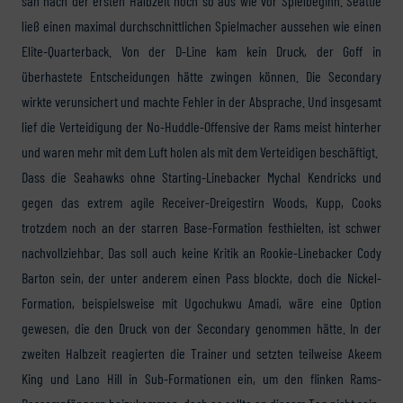
sah nach der ersten Halbzeit noch so aus wie vor Spielbeginn. Seattle
ließ einen maximal durchschnittlichen Spielmacher aussehen wie einen
Elite-Quarterback. Von der D-Line kam kein Druck, der Goff in
überhastete Entscheidungen hätte zwingen können. Die Secondary
wirkte verunsichert und machte Fehler in der Absprache. Und insgesamt
lief die Verteidigung der No-Huddle-Offensive der Rams meist hinterher
und waren mehr mit dem Luft holen als mit dem Verteidigen beschäftigt.
Dass die Seahawks ohne Starting-Linebacker Mychal Kendricks und
gegen das extrem agile Receiver-Dreigestirn Woods, Kupp, Cooks
trotzdem noch an der starren Base-Formation festhielten, ist schwer
nachvollziehbar. Das soll auch keine Kritik an Rookie-Linebacker Cody
Barton sein, der unter anderem einen Pass blockte, doch die Nickel-
Formation, beispielsweise mit Ugochukwu Amadi, wäre eine Option
gewesen, die den Druck von der Secondary genommen hätte. In der
zweiten Halbzeit reagierten die Trainer und setzten teilweise Akeem
King und Lano Hill in Sub-Formationen ein, um den flinken Rams-