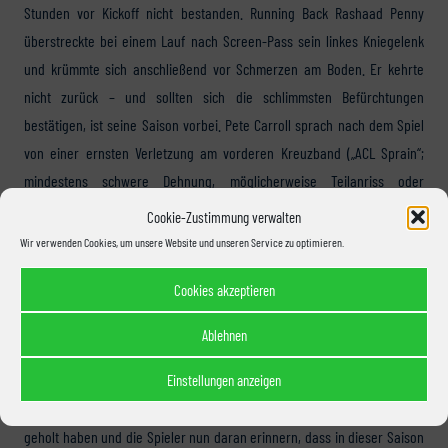
Stunden vor Kickoff nicht bestanden. Running Back Rashaad Penny
überstreckte bei einem Lauf nach Screen-Pass sein linkes Kniegelenk
und krümmte sich anschließend vor Schmerzen am Boden. Er kehrte
nicht zurück – und sollten sich die schlimmsten Befürchtungen
bestätigen, ist seine Saison vorbei. Pete Carroll sprach nach dem Spiel
von einer ernsten Verletzung am vorderen Kreuzband („ACL Sprain“;
mindestens schwere Dehnung, möglicherweise Teilanriss oder
kompletter Riss), konnte aber noch keine Details nennen.
Cookie-Zustimmung verwalten
Wir verwenden Cookies, um unsere Website und unseren Service zu optimieren.
Fazit:
Cookies akzeptieren
Möglicherweise war das ein Weckruf zur richtigen Zeit. Getragen von
Ablehnen
einer Welle der Euphorie (und des Glücks) siegten die Seattle Seahawks
Einstellungen anzeigen
zuletzt fünfmal in Serie, unter anderem auch gegen Mitfavoriten. Die
12:28-Klatsche dürfte das Team zurück auf den Boden der Tatsachen
geholt haben und die Spieler nun daran erinnern, dass in dieser Saison