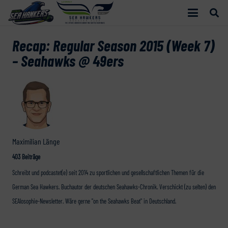
Recap: Regular Season 2015 (Week 7)
– Seahawks @ 49ers
Maximilian Länge
403 Beiträge
Schreibt und podcastet(e) seit 2014 zu sportlichen und gesellschaftlichen Themen für die
German Sea Hawkers. Buchautor der deutschen Seahawks-Chronik. Verschickt (zu selten) den
SEAlosophie-Newsletter. Wäre gerne "on the Seahawks Beat" in Deutschland.