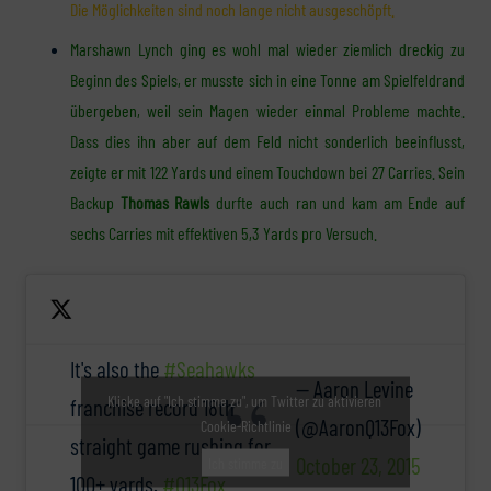
Die Möglichkeiten sind noch lange nicht ausgeschöpft.
Marshawn Lynch ging es wohl mal wieder ziemlich dreckig zu
Beginn des Spiels, er musste sich in eine Tonne am Spielfeldrand
übergeben, weil sein Magen wieder einmal Probleme machte.
Dass dies ihn aber auf dem Feld nicht sonderlich beeinflusst,
zeigte er mit 122 Yards und einem Touchdown bei 27 Carries. Sein
Backup
Thomas Rawls
durfte auch ran und kam am Ende auf
sechs Carries mit effektiven 5,3 Yards pro Versuch.
It's also the
#Seahawks
— Aaron Levine
Klicke auf "Ich stimme zu", um Twitter zu aktivieren
franchise record 18th
(@AaronQ13Fox)
Cookie-Richtlinie
straight game rushing for
October 23, 2015
Ich stimme zu
100+ yards.
#Q13Fox