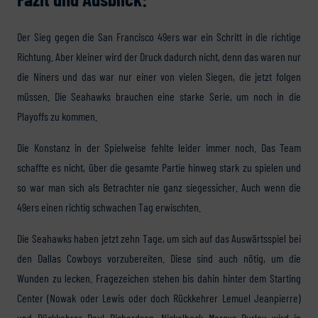
Der Sieg gegen die San Francisco 49ers war ein Schritt in die richtige
Richtung. Aber kleiner wird der Druck dadurch nicht, denn das waren nur
die Niners und das war nur einer von vielen Siegen, die jetzt folgen
müssen. Die Seahawks brauchen eine starke Serie, um noch in die
Playoffs zu kommen.
Die Konstanz in der Spielweise fehlte leider immer noch. Das Team
schaffte es nicht, über die gesamte Partie hinweg stark zu spielen und
so war man sich als Betrachter nie ganz siegessicher. Auch wenn die
49ers einen richtig schwachen Tag erwischten.
Die Seahawks haben jetzt zehn Tage, um sich auf das Auswärtsspiel bei
den Dallas Cowboys vorzubereiten. Diese sind auch nötig, um die
Wunden zu lecken. Fragezeichen stehen bis dahin hinter dem Starting
Center (Nowak oder Lewis oder doch Rückkehrer Lemuel Jeanpierre)
und Rückkehrer Paul Richardson. Nickelback Marcus Burley wird in