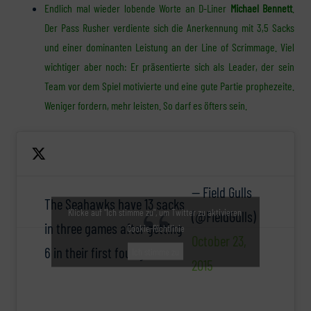
Endlich mal wieder lobende Worte an D-Liner
Michael Bennett
.
Der Pass Rusher verdiente sich die Anerkennung mit 3,5 Sacks
und einer dominanten Leistung an der Line of Scrimmage. Viel
wichtiger aber noch: Er präsentierte sich als Leader, der sein
Team vor dem Spiel motivierte und eine gute Partie prophezeite.
Weniger fordern, mehr leisten. So darf es öfters sein.
— Field Gulls
The Seahawks have 13 sacks
Klicke auf "Ich stimme zu", um Twitter zu aktivieren
(@FieldGulls)
in three games after getting
Cookie-Richtlinie
October 23,
6 in their first four games
Ich stimme zu
2015