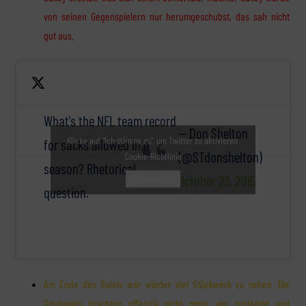
von seinen Gegenspielern nur herumgeschubst, das sah nicht
gut aus.
What's the NFL team record
— Don Shelton
Klicke auf "Ich stimme zu", um Twitter zu aktivieren
for sacks allowed in a
(@STdonshelton)
Cookie-Richtlinie
season? Rhetorical
October 23, 2015
Ich stimme zu
question.
Am Ende des Spiels war wieder viel Stückwerk zu sehen. Die
Seahawks brachten offensiv nicht mehr viel zustande und