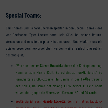
Special Teams:
Earl Thomas und Richard Sherman spielten in den Special Teams – das
war Chefsache. Tyler Lockett hatte kein Glück bei seinen Return-
Versuchen und musste ein paar Hits einstecken. Und wieder muss ein
Spieler besonders hervorgehoben werden, weil er einfach unglaublich
beständig ist.
„Was auch immer
Steven Hauschka
durch den Kopf gehen mag,
wenn er zum Kick anläuft. Es scheint zu funktionieren.“ So
formulierte es CBS-Experte Phil Simms in der TV-Übertragung
des Spiels. Hauschka hat bislang 100% seiner 16 Field Goals
verwandelt, gegen die Niners zwei Kicks aus 49 und 46 Yards.
Beständig ist auch
Ricardo Lockette
, denn er
hat es faustdick
hinter den Ohren. Seine Mitspieler schlugen schon die Hände