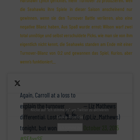
Marshawn Lynch gerichtet, mehr Turnover zu produzieren, weil
die Seahawks ihre Spiele in dieser Saison anscheinend nur
gewinnen, wenn sie den Turnover Battle verlieren, also eine
negative Bilanz haben. Aus Spaß wurde ernst: Wilson warf zwei
total unnötige und selbst verschuldete Picks, wie man sie von ihm
eigentlich nicht kennt, die Seahawks standen am Ende mit einer
Turnover-Bilanz von 0:2 und gewannen das Spiel. Kurios, aber
wenn’s funktioniert…
Again, Carroll at a loss to
explain the turnover
— Liz Mathews
Klicke auf "Ich stimme zu", um Twitter zu aktivieren
differential. Lost the battle
(@Liz_Mathews)
Cookie-Richtlinie
tonight, but won the game.
October 23, 2015
Ich stimme zu
#SEAvsSF