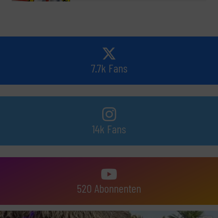
7.7k Fans
14k Fans
520 Abonnenten