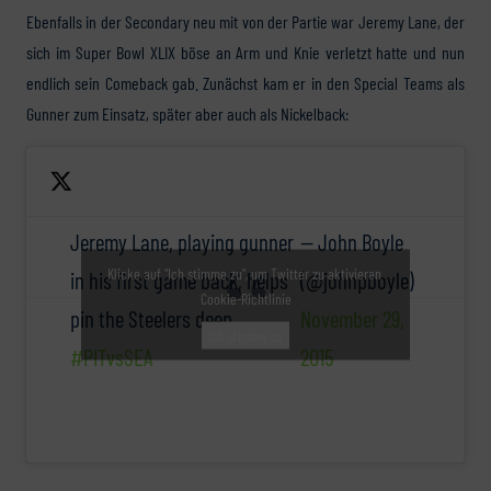
Ebenfalls in der Secondary neu mit von der Partie war Jeremy Lane, der
sich im Super Bowl XLIX böse an Arm und Knie verletzt hatte und nun
endlich sein Comeback gab. Zunächst kam er in den Special Teams als
Gunner zum Einsatz, später aber auch als Nickelback:
Jeremy Lane, playing gunner
— John Boyle
Klicke auf "Ich stimme zu", um Twitter zu aktivieren
in his first game back, helps
(@johnpboyle)
Cookie-Richtlinie
pin the Steelers deep.
November 29,
Ich stimme zu
#PITvsSEA
2015