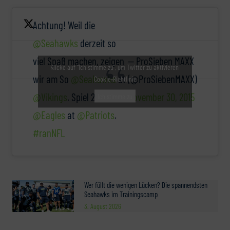
Achtung! Weil die
@Seahawks
derzeit so
viel Spaß machen, zeigen
— ProSieben MAXX
Klicke auf "Ich stimme zu", um Twitter zu aktivieren
wir am So
@Seahawks
at
(@ProSiebenMAXX)
Cookie-Richtlinie
@Vikings
. Spiel 2:
November 30, 2015
Ich stimme zu
@Eagles
at
@Patriots
.
#ranNFL
Wer füllt die wenigen Lücken? Die spannendsten
Seahawks im Trainingscamp
3. August 2026