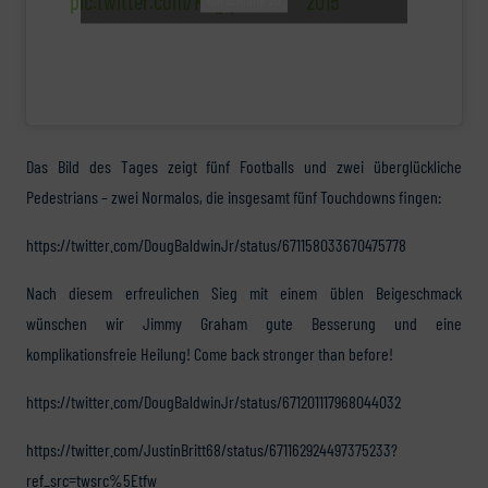
pic.twitter.com/KfqjqfeFBt
2015
Das Bild des Tages zeigt fünf Footballs und zwei überglückliche
Pedestrians – zwei Normalos, die insgesamt fünf Touchdowns fingen:
https://twitter.com/DougBaldwinJr/status/671158033670475778
Nach diesem erfreulichen Sieg mit einem üblen Beigeschmack
wünschen wir Jimmy Graham gute Besserung und eine
komplikationsfreie Heilung! Come back stronger than before!
https://twitter.com/DougBaldwinJr/status/671201117968044032
https://twitter.com/JustinBritt68/status/671162924497375233?
ref_src=twsrc%5Etfw