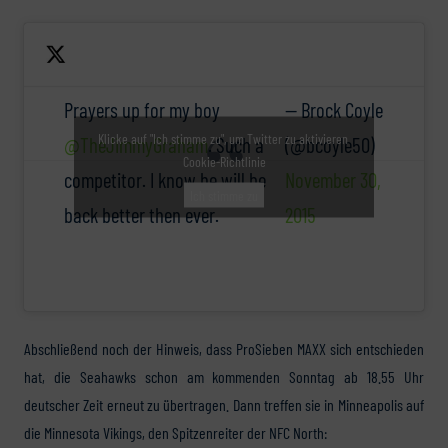
Prayers up for my boy
— Brock Coyle
Klicke auf "Ich stimme zu", um Twitter zu aktivieren
@TheJimmyGraham
. Such a
(@bcoyle50)
Cookie-Richtlinie
competitor. I know he will be
November 30,
Ich stimme zu
back better then ever.
2015
Abschließend noch der Hinweis, dass ProSieben MAXX sich entschieden
hat, die Seahawks schon am kommenden Sonntag ab 18.55 Uhr
deutscher Zeit erneut zu übertragen. Dann treffen sie in Minneapolis auf
die Minnesota Vikings, den Spitzenreiter der NFC North: