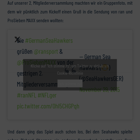
Auf unserer 2. Mitgliederversammlung machten wir ein Gruppenfoto, mit
dem wir pünktlich zum Kickoff einen Gruß in die Sendung von ran und
ProSieben MAXX senden wollten:
Die
#GermanSeaHawkers
grüßen
@ransport
&
— German Sea
@ProSiebenMAXX
von der
Klicke auf "Ich stimme zu", um Twitter zu aktivieren
Hawkers (
)
gestrigen 2.
Cookie-Richtlinie
(@SeaHawkersGER)
Mitgliederversammlung!
Ich stimme zu
November 29, 2015
#ranNFL
#NFLger
pic.twitter.com/0hl5CHGPqh
Und dann ging das Spiel auch schon los. Bei den Seahawks spielte