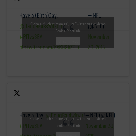
Have a (Birth)Day,
— NFL
Klicke auf "Ich stimme zu", um Twitter zu aktivieren
@DangeRussWilson
!
(@NFL)
Cookie-Richtlinie
#PITvsSEA
November
Ich stimme zu
pic.twitter.com/KsKHSkZEiu
30, 2015
Have a Day,
@DougBaldwinJr
!
— NFL (@NFL)
Klicke auf "Ich stimme zu", um Twitter zu aktivieren
#PITvsSEA
November 30,
Cookie-Richtlinie
Ich stimme zu