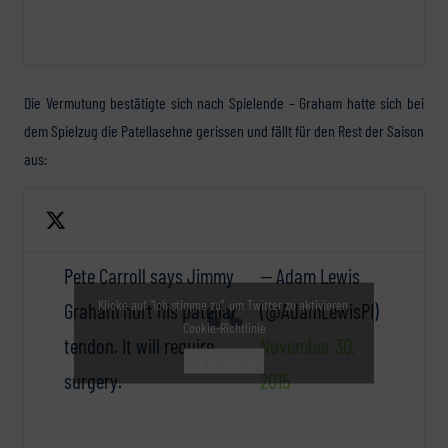
Die Vermutung bestätigte sich nach Spielende – Graham hatte sich bei
dem Spielzug die Patellasehne gerissen und fällt für den Rest der Saison
aus:
Pete Carroll says Jimmy
— Adam Lewis
Klicke auf "Ich stimme zu", um Twitter zu aktivieren
Graham hurt his patellar
(@AdamLewisPI)
Cookie-Richtlinie
tendon. It will require
November 30,
Ich stimme zu
surgery.
2015