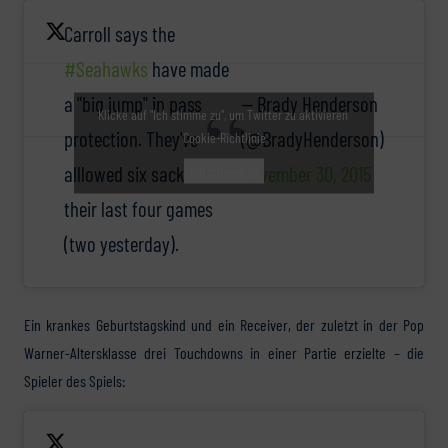
Carroll says the
#Seahawks
have made
a "big jump" in pass
— Brady Henderson
Klicke auf "Ich stimme zu", um Twitter zu aktivieren
protection. They've
(@BradyHenderson)
Cookie-Richtlinie
alllowed six sacks over
November 30, 2015
Ich stimme zu
their last four games
(two yesterday).
Ein krankes Geburtstagskind und ein Receiver, der zuletzt in der Pop
Warner-Altersklasse drei Touchdowns in einer Partie erzielte – die
Spieler des Spiels: