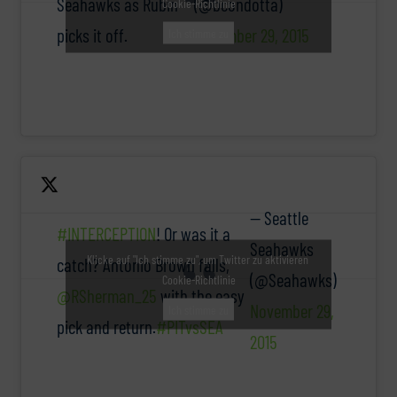
Seahawks as Rubin
(@bcondotta)
Cookie-Richtlinie
picks it off.
November 29, 2015
Ich stimme zu
— Seattle
#INTERCEPTION
! Or was it a
Seahawks
Klicke auf "Ich stimme zu", um Twitter zu aktivieren
catch? Antonio Brown falls,
(@Seahawks)
Cookie-Richtlinie
@RSherman_25
with the easy
November 29,
Ich stimme zu
pick and return.
#PITvsSEA
2015