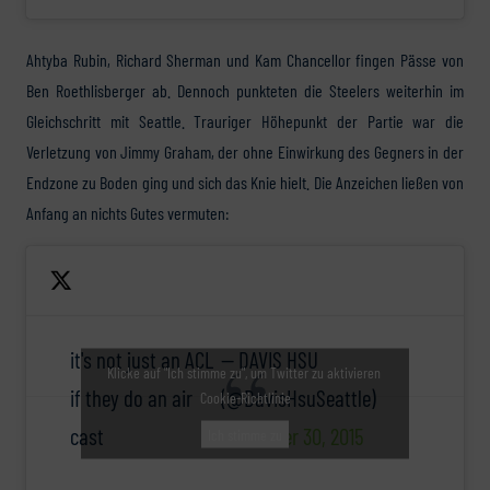
Ahtyba Rubin, Richard Sherman und Kam Chancellor fingen Pässe von
Ben Roethlisberger ab. Dennoch punkteten die Steelers weiterhin im
Gleichschritt mit Seattle. Trauriger Höhepunkt der Partie war die
Verletzung von Jimmy Graham, der ohne Einwirkung des Gegners in der
Endzone zu Boden ging und sich das Knie hielt. Die Anzeichen ließen von
Anfang an nichts Gutes vermuten:
it's not just an ACL
— DAVIS HSU
Klicke auf "Ich stimme zu", um Twitter zu aktivieren
if they do an air
(@DavisHsuSeattle)
Cookie-Richtlinie
cast
November 30, 2015
Ich stimme zu