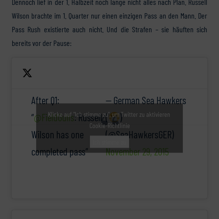
Dennoch lief in der 1. Halbzeit noch lange nicht alles nach Plan. Russell
Wilson brachte im 1. Quarter nur einen einzigen Pass an den Mann. Der
Pass Rush existierte auch nicht. Und die Strafen – sie häuften sich
bereits vor der Pause:
After Q1:
— German Sea Hawkers
Klicke auf "Ich stimme zu", um Twitter zu aktivieren
“
@FieldGulls
: Russell
(
)
Cookie-Richtlinie
Wilson has one
(@SeaHawkersGER)
Ich stimme zu
completed pass”
November 29, 2015