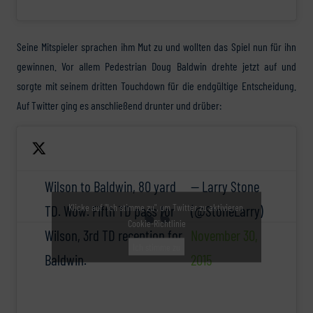
Seine Mitspieler sprachen ihm Mut zu und wollten das Spiel nun für ihn
gewinnen. Vor allem Pedestrian Doug Baldwin drehte jetzt auf und
sorgte mit seinem dritten Touchdown für die endgültige Entscheidung.
Auf Twitter ging es anschließend drunter und drüber:
Wilson to Baldwin, 80 yard
— Larry Stone
Klicke auf "Ich stimme zu", um Twitter zu aktivieren
TD. Wow. Fifth TD pass for
(@StoneLarry)
Cookie-Richtlinie
Wilson, 3rd TD reception for
November 30,
Ich stimme zu
Baldwin.
2015