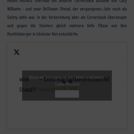
neben Richard Sherman ein anderer Cornerback anstelle von Cary
Williams – und zwar DeShawn Shead, der vergangenes Jahr noch als
Safety aktiv war, in der Vorbereitung aber als Cornerback überzeugte
und gegen die Steelers gleich mehrere tiefe Pässe von Ben
Roethlisberger in höchster Not entschärfte.
Klicke auf "Ich stimme zu", um Twitter zu aktivieren
wow
— DAVIS HSU (@DavisHsuSeattle)
Cookie-Richtlinie
Shead!!!
November 29, 2015
Ich stimme zu