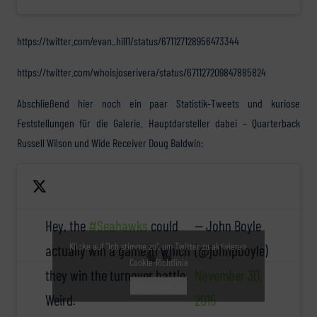
https://twitter.com/evan_hill1/status/671127128956473344
https://twitter.com/whoisjoserivera/status/671127209847885824
Abschließend hier noch ein paar Statistik-Tweets und kuriose
Feststellungen für die Galerie. Hauptdarsteller dabei – Quarterback
Russell Wilson und Wide Receiver Doug Baldwin:
Hey, the
#Seahawks
could
— John Boyle
Klicke auf "Ich stimme zu", um Twitter zu aktivieren
actually win a game in which
(@johnpboyle)
Cookie-Richtlinie
they win the turnover battle.
November 30,
Ich stimme zu
Weird.
2015