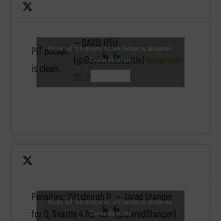
— DAVIS HSU
Klicke auf "Ich stimme zu", um Twitter zu aktivieren
PIT pocket
(@DavisHsuSeattle)
November
Cookie-Richtlinie
is clean.
29, 2015
Ich stimme zu
Penalties: Pittsburgh 0
— Jared Stanger
Klicke auf "Ich stimme zu", um Twitter zu aktivieren
for 0, Seattle 4 for 40.
(@JaredStanger)
Cookie-Richtlinie