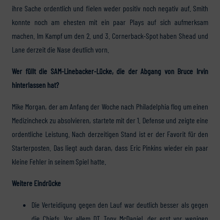
ihre Sache ordentlich und fielen weder positiv noch negativ auf. Smith
konnte noch am ehesten mit ein paar Plays auf sich aufmerksam
machen. Im Kampf um den 2. und 3. Cornerback-Spot haben Shead und
Lane derzeit die Nase deutlich vorn.
Wer füllt die SAM-Linebacker-Lücke, die der Abgang von Bruce Irvin
hinterlassen hat?
Mike Morgan, der am Anfang der Woche nach Philadelphia flog um einen
Medizincheck zu absolvieren, startete mit der 1. Defense und zeigte eine
ordentliche Leistung. Nach derzeitigen Stand ist er der Favorit für den
Starterposten. Das liegt auch daran, dass Eric Pinkins wieder ein paar
kleine Fehler in seinem Spiel hatte.
Weitere Eindrücke
Die Verteidigung gegen den Lauf war deutlich besser als gegen
die Chiefs. Vor allem DT Tony McDaniel, der erst vor wenigen