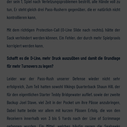
der sein 1. Spiel nach Verletzungsproblemen bestritt, alle Hände voll zu
tun. Er steht gleich drei Pass-Rushern gegenüber, die er natürlich nicht
kontrollieren kann.
Mit dem richtigen Protection-Call (O-Line Slide nach rechts), hätte der
Sack verhindert werden können. Ein Fehler, der durch mehr Spielpraxis
korrigiert werden kann.
Schafft es die D-Line, mehr Druck auszuüben und damit die Grundlage
für mehr Turnovers zu legen?
Leider war der Pass-Rush unserer Defense wieder nicht sehr
erfolgreich. Zum Teil hatten sowohl Vikings Quarterback Shaun Hill, der
für den eigentlichen Starter Teddy Bridgewater auflief, sowie der zweite
Backup Joel Stave, viel Zeit in der Pocket um ihre Pässe anzubringen.
Dabei hatte beide vor allem mit kurzen Pässen Erfolg, die von den
Receivern innerhalb von 3 bis 5 Yards nach der Line of Scrimmage
gefangen wurden. Ein Mittel, welches häufig gegen die Seahawks