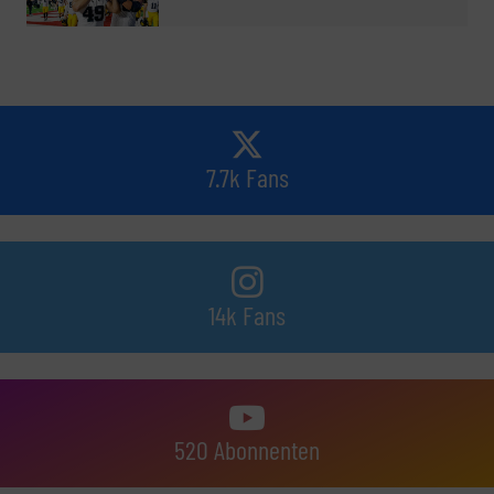
7.7k Fans
14k Fans
520 Abonnenten