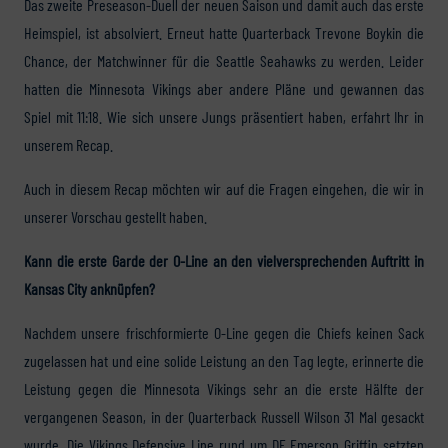
Das zweite Preseason-Duell der neuen Saison und damit auch das erste
Heimspiel, ist absolviert. Erneut hatte Quarterback Trevone Boykin die
Chance, der Matchwinner für die Seattle Seahawks zu werden. Leider
hatten die Minnesota Vikings aber andere Pläne und gewannen das
Spiel mit 11:18. Wie sich unsere Jungs präsentiert haben, erfahrt Ihr in
unserem Recap.
Auch in diesem Recap möchten wir auf die Fragen eingehen, die wir in
unserer Vorschau gestellt haben.
Kann die erste Garde der O-Line an den vielversprechenden Auftritt in
Kansas City anknüpfen?
Nachdem unsere frischformierte O-Line gegen die Chiefs keinen Sack
zugelassen hat und eine solide Leistung an den Tag legte, erinnerte die
Leistung gegen die Minnesota Vikings sehr an die erste Hälfte der
vergangenen Season, in der Quarterback Russell Wilson 31 Mal gesackt
wurde. Die Vikings Defensive Line rund um DE Emerson Griffin setzten