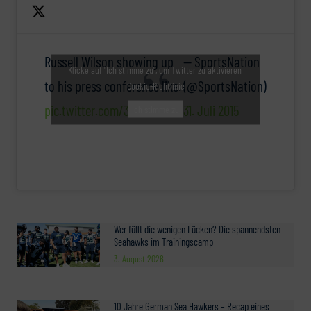
Russell Wilson showing up
— SportsNation
Klicke auf "Ich stimme zu", um Twitter zu aktivieren
to his press conference like:
(@SportsNation)
Cookie-Richtlinie
pic.twitter.com/3KPHciNlAi
31. Juli 2015
Ich stimme zu
Wer füllt die wenigen Lücken? Die spannendsten
Seahawks im Trainingscamp
3. August 2026
10 Jahre German Sea Hawkers – Recap eines