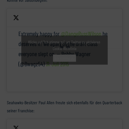
Extremely happy for
@DangeRussWilson
he
Klicke auf "Ich stimme zu", um Twitter zu aktivieren
deserves it! We apart of the draft class
Cookie-Richtlinie
everyone slept on. — Bobby Wagner
Ich stimme zu
(@Bwagz54)
31. Juli 2015
Seahawks-Besitzer Paul Allen freute sich ebenfalls für den Quarterback
seiner Franchise: