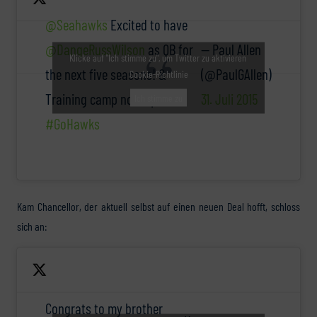
@Seahawks
Excited to have
@DangeRussWilson
as QB for
— Paul Allen
Klicke auf "Ich stimme zu", um Twitter zu aktivieren
the next five seasons! &
(@PaulGAllen)
Cookie-Richtlinie
Training camp now open…
31. Juli 2015
Ich stimme zu
#GoHawks
Kam Chancellor, der aktuell selbst auf einen neuen Deal hofft, schloss
sich an:
Congrats to my brother