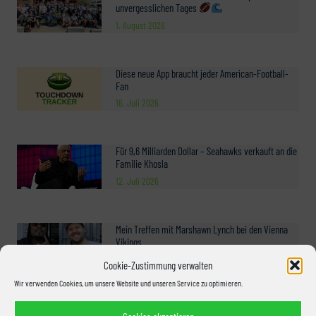
unvergesslichen Tages
1. August 2026
Diese neue App braucht jeder American-Football-
Fan
16. Juli 2026
Für 9,6 Milliarden Dollar – Seahawks verkauft an die
Familie Khosla
12. Juli 2026
Mein Treffen mit Marshawn Lynch bei den Vienna
Vikings
3. Juni 2026
Cookie-Zustimmung verwalten
Wir verwenden Cookies, um unsere Website und unseren Service zu optimieren.
Gruppenreise 2026: Jetzt Komplettpaket buchen