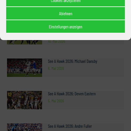
Cookies akzeptieren
25. Mai 2026
Ablehnen
Einstellungen anzeigen
Seahawks Free Agency: Der Pass Rush steht – und
Dante Fowler Jr. ist ein Teil davon
10. Mai 2026
See A Hawk 2026: Michael Dansby
6. Mai 2026
See A Hawk 2026: Deven Eastern
5. Mai 2026
See A Hawk 2026: Andre Fuller