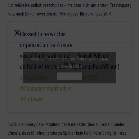
nur teilweise selbst verschuldet – meldete sich am ersten Trainingstag
kurz nach Bekanntwerden der Vertragsverlängerung zu Wort:
Blessed to be w/ this
organization for 4 more
years! Can’t wait to get
— Russell Wilson
Klicke auf "Ich stimme zu", um Twitter zu aktivieren
on field w/ the fellas!
(@DangeRussWilson)
Cookie-Richtlinie
@Seahawks
31. Juli 2015
Ich stimme zu
#ChampionshipMindset
#GoHawks
Durch die Salary Cap-Regelung heißt ein fetter Deal für einen Spieler
oftmals, dass für einen anderen Spieler kein Geld mehr übrig ist – das