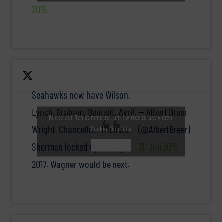
2015
Seahawks now have Wilson,
Lynch, Graham, Bennett, Avril,
— Albert Breer
Klicke auf "Ich stimme zu", um Twitter zu aktivieren
Wright, Chancellor, Thomas,
(@AlbertBreer)
Cookie-Richtlinie
Sherman locked up through
31. Juli 2015
Ich stimme zu
2017. Wagner would be next.