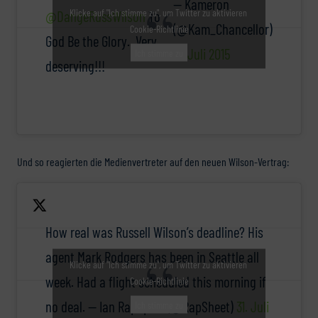
— Kameron
Klicke auf "Ich stimme zu", um Twitter zu aktivieren
@DangeRussWilson
To
(@Kam_Chancellor)
Cookie-Richtlinie
God Be the Glory.. Very
31. Juli 2015
Ich stimme zu
deserving!!!
Und so reagierten die Medienvertreter auf den neuen Wilson-Vertrag:
How real was Russell Wilson’s deadline? His
agent Mark Rodgers has been in Seattle all
Klicke auf "Ich stimme zu", um Twitter zu aktivieren
week. Had a flight scheduled this morning if
Cookie-Richtlinie
no deal. — Ian Rapoport (@RapSheet)
31. Juli
Ich stimme zu