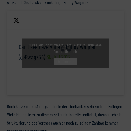
weiß auch Seahawks-Teamkollege Bobby Wagner:
Klicke auf "Ich stimme zu", um Twitter zu aktivieren
Can’t keep everyone — Bobby Wagner
Cookie-Richtlinie
(@Bwagz54)
31. Juli 2015
Ich stimme zu
Doch kurze Zeit später gratulierte der Linebacker seinem Teamkollegen.
Vielleicht hatte er zu diesem Zeitpunkt bereits realisiert, dass durch die
Strukturierung des Vertrags auch er noch zu seinem Zahltag kommen
könnte vor Saisonbeginn: