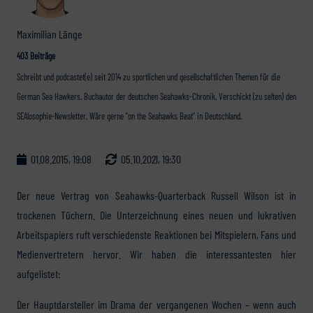
Maximilian Länge
403 Beiträge
Schreibt und podcastet(e) seit 2014 zu sportlichen und gesellschaftlichen Themen für die
German Sea Hawkers. Buchautor der deutschen Seahawks-Chronik. Verschickt (zu selten) den
SEAlosophie-Newsletter. Wäre gerne "on the Seahawks Beat" in Deutschland.
01.08.2015, 19:08
05.10.2021, 19:30
Der neue Vertrag von Seahawks-Quarterback Russell Wilson ist in
trockenen Tüchern. Die Unterzeichnung eines neuen und lukrativen
Arbeitspapiers ruft verschiedenste Reaktionen bei Mitspielern, Fans und
Medienvertretern hervor. Wir haben die interessantesten hier
aufgelistet:
Der Hauptdarsteller im Drama der vergangenen Wochen – wenn auch