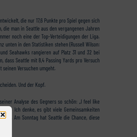
twickelt, die nur 17,6 Punkte pro Spiel gegen sich
n, die man in Seattle aus den vergangenen Jahren
immer noch eine der Top-Verteidigungen der Liga.
 unten in den Statistiken stehen (Russell Wilson:
s und Seahawks rangieren auf Platz 31 und 32 bei
, dass Seattle mit 8,4 Passing Yards pro Versuch
mit seinen Versuchen umgeht.
scheiden. Und der Kopf.
iner Analyse des Gegners so schön: „I feel like
awks.“ – Ich denke, es gibt viele Gemeinsamkeiten
inmal. Am Sonntag hat Seattle die Chance, diese