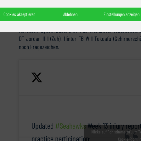
Injury Report
Cookies akzeptieren
Ablehnen
Einstellungen anzeigen
Vier Spieler der Seahawks werden das Spiel neben Tight 
Marshawn Lynch (Bauch), WR Paul Richardson (Oberschenke
DT Jordan Hill (Zeh). Hinter FB Will Tukuafu (Gehirnersc
noch Fragezeichen.
Updated
#Seahawks
Week 13 injury repor
Klicke auf "Ich stimme zu", um T
practice participation:
Cookie-Richtli