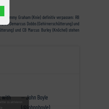
End Jimmy Graham (Knie) definitiv verpassen: RB
l), DE Demarcus Dobbs (Gehirnerschütterung) und
hütterung) und CB Marcus Burley (Knöchel) stehen
t with
— John Boyle
witter zu aktivieren
(@johnpboyle)
nie