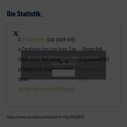
Die Statistik:
A
#Seahawks
stat pack only
a Cardinals fan can love: Can
— Gregg Bell
Klicke auf "Ich stimme zu", um Twitter zu aktivieren
trace SEA's red-zone
(@gbellseattle)
Cookie-Richtlinie
problems to issues on third
November 13,
Ich stimme zu
down
2015
pic.twitter.com/bq1SOHayqs
https://www.youtube.com/watch?v=FGyz6GUjWX0