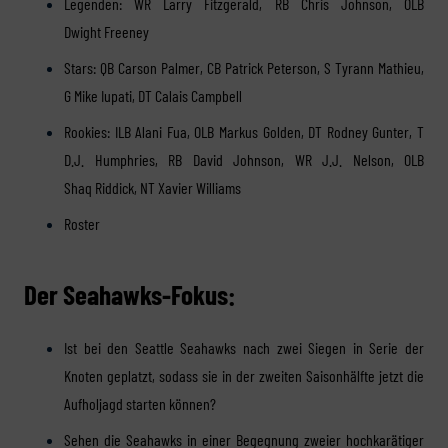
Legenden: WR Larry Fitzgerald, RB Chris Johnson, OLB
Dwight Freeney
Stars: QB Carson Palmer, CB Patrick Peterson, S Tyrann Mathieu,
G Mike Iupati, DT Calais Campbell
Rookies: ILB Alani Fua, OLB Markus Golden, DT Rodney Gunter, T
D.J. Humphries, RB David Johnson, WR J.J. Nelson, OLB
Shaq Riddick, NT Xavier Williams
Roster
Der Seahawks-Fokus:
Ist bei den Seattle Seahawks nach zwei Siegen in Serie der
Knoten geplatzt, sodass sie in der zweiten Saisonhälfte jetzt die
Aufholjagd starten können?
Sehen die Seahawks in einer Begegnung zweier hochkarätiger