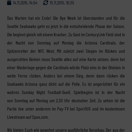
14.11.2015, 14:54
15.11.2015, 10:35
Das Warten hat ein Ende! Die Bye Week ist überstanden und für die
Seattle Seahawks geht es jetzt in die entscheidende Phase der Saison.
Die beginnt gleich mit einem Kracher. Zu Gast im CenturyLink Field sind in
der Nacht von Sonntag auf Montag die Arizona Cardinals, der
Spitzenreiter der NFC West. Mit zuletzt zwei Siegen im Rücken und
ausgeruhten Beinen muss Seattle alles auf eine Karte setzen, denn bei
einer Niederlage gegen die Cardinals würde Platz eins in der Division in
weite Ferne rücken. Anders bei einem Sieg, denn dann rücken die
Seahawks Arizona ganz dicht auf die Pelle. Es ist angerichtet für ein
wahres Sunday Night Football-Duell. Spielbeginn ist in der Nacht
von Sonntag auf Montag um 2.30 Uhr deutscher Zeit. Zu sehen ist die
Partie live unter anderem im Pay-TV bei Sport1US und im kostenlosen
Livestream auf Spox.com.
Wir bieten Euch wie gewohnt unsere ausführliche Vorschau. Der aus der