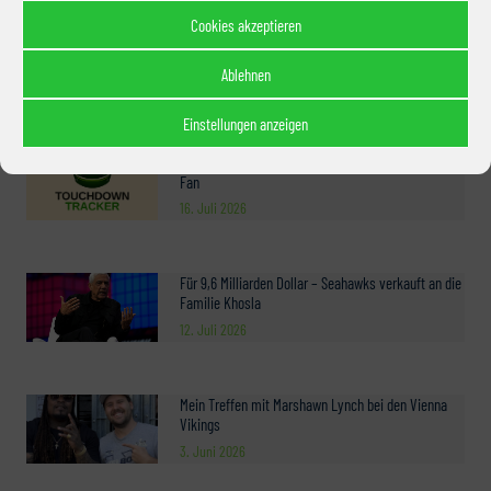
Cookies akzeptieren
10 Jahre German Sea Hawkers – Recap eines
unvergesslichen Tages
Ablehnen
1. August 2026
Einstellungen anzeigen
Diese neue App braucht jeder American-Football-
Fan
16. Juli 2026
Für 9,6 Milliarden Dollar – Seahawks verkauft an die
Familie Khosla
12. Juli 2026
Mein Treffen mit Marshawn Lynch bei den Vienna
Vikings
3. Juni 2026