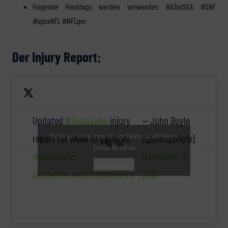
Folgende Hashtags werden verwendet: #AZvsSEA #SNF
#spoxNFL #NFLger
Der Injury Report:
Updated
#Seahawks
injury
— John Boyle
Klicke auf "Ich stimme zu", um Twitter zu aktivieren
report for Week 10 game vs.
(@johnpboyle)
Cookie-Richtlinie
#Cardinals
:
November 13,
Ich stimme zu
pic.twitter.com/bfbhA4EFZo
2015