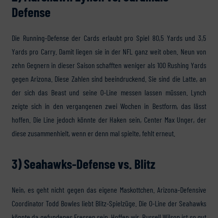
Defense
Die Running-Defense der Cards erlaubt pro Spiel 80,5 Yards und 3,5
Yards pro Carry. Damit liegen sie in der NFL ganz weit oben. Neun von
zehn Gegnern in dieser Saison schafften weniger als 100 Rushing Yards
gegen Arizona. Diese Zahlen sind beeindruckend. Sie sind die Latte, an
der sich das Beast und seine O-Line messen lassen müssen. Lynch
zeigte sich in den vergangenen zwei Wochen in Bestform, das lässt
hoffen. Die Line jedoch könnte der Haken sein, Center Max Unger, der
diese zusammenhielt, wenn er denn mal spielte, fehlt erneut.
3) Seahawks-Defense vs. Blitz
Nein, es geht nicht gegen das eigene Maskottchen. Arizona-Defensive
Coordinator Todd Bowles liebt Blitz-Spielzüge. Die O-Line der Seahawks
könnte da gefundenes Fressen sein. Hoffen wir, Russell Wilson ist so gut