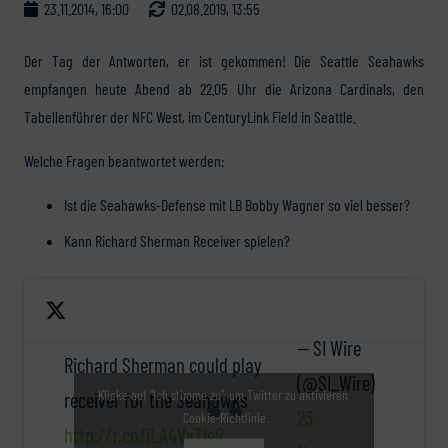
23.11.2014, 16:00
02.08.2019, 13:55
Der Tag der Antworten, er ist gekommen! Die Seattle Seahawks
empfangen heute Abend ab 22.05 Uhr die Arizona Cardinals, den
Tabellenführer der NFC West, im CenturyLink Field in Seattle.
Welche Fragen beantwortet werden:
Ist die Seahawks-Defense mit LB Bobby Wagner so viel besser?
Kann Richard Sherman Receiver spielen?
— SI Wire
Richard Sherman could play
(@SI_Wire)
Klicke auf "Ich stimme zu", um Twitter zu aktivieren
receiver for the Seahawks
23.
Cookie-Richtlinie
http://t.co/iLA4VyTIeR