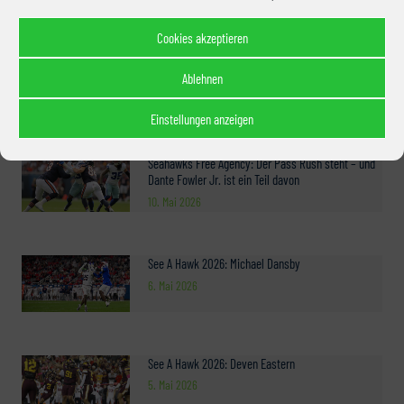
3. Juni 2026
Cookies akzeptieren
Gruppenreise 2026: Jetzt Komplettpaket buchen
Ablehnen
25. Mai 2026
Einstellungen anzeigen
Seahawks Free Agency: Der Pass Rush steht – und
Dante Fowler Jr. ist ein Teil davon
10. Mai 2026
See A Hawk 2026: Michael Dansby
6. Mai 2026
See A Hawk 2026: Deven Eastern
5. Mai 2026