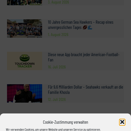
3. August 2026
10 Jahre German Sea Hawkers – Recap eines
unvergesslichen Tages
1. August 2026
Diese neue App braucht jeder American-Football-
Fan
16. Juli 2026
Für 9,6 Milliarden Dollar – Seahawks verkauft an die
Familie Khosla
12. Juli 2026
Mein Treffen mit Marshawn Lynch bei den Vienna
Cookie-Zustimmung verwalten
Vikings
Wir verwenden Cookies, um unsere Website und unseren Service zu optimieren.