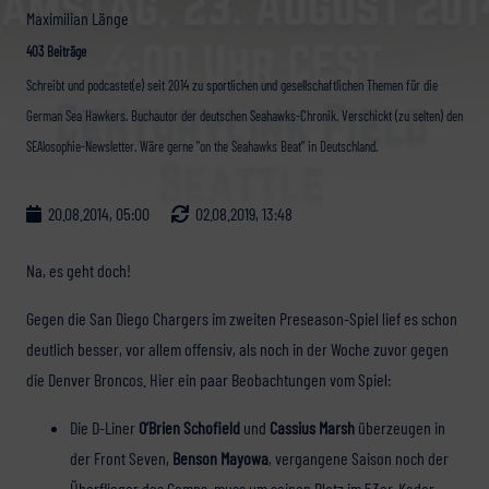
Maximilian Länge
403 Beiträge
Schreibt und podcastet(e) seit 2014 zu sportlichen und gesellschaftlichen Themen für die
German Sea Hawkers. Buchautor der deutschen Seahawks-Chronik. Verschickt (zu selten) den
SEAlosophie-Newsletter. Wäre gerne "on the Seahawks Beat" in Deutschland.
20.08.2014, 05:00
02.08.2019, 13:48
Na, es geht doch!
Gegen die San Diego Chargers im zweiten Preseason-Spiel lief es schon
deutlich besser, vor allem offensiv, als noch in der Woche zuvor gegen
die Denver Broncos. Hier ein paar Beobachtungen vom Spiel:
Die D-Liner
O’Brien Schofield
und
Cassius Marsh
überzeugen in
der Front Seven,
Benson Mayowa
, vergangene Saison noch der
Überflieger des Camps, muss um seinen Platz im 53er-Kader