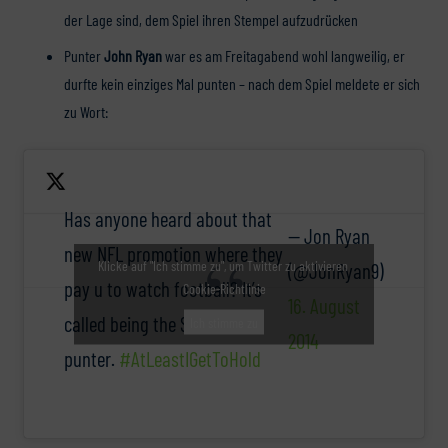
der Lage sind, dem Spiel ihren Stempel aufzudrücken
Punter
John Ryan
war es am Freitagabend wohl langweilig, er
durfte kein einziges Mal punten – nach dem Spiel meldete er sich
zu Wort:
Has anyone heard about that
— Jon Ryan
new NFL promotion where they
Klicke auf "Ich stimme zu", um Twitter zu aktivieren
(@JonRyan9)
pay u to watch football? It’s
Cookie-Richtlinie
16. August
called being the Seahawks
Ich stimme zu
2014
punter.
#AtLeastIGetToHold