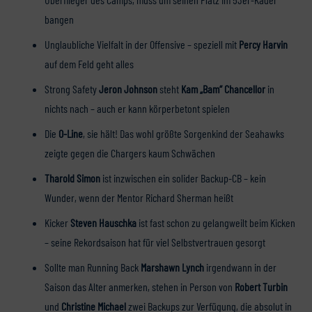
bangen
Unglaubliche Vielfalt in der Offensive – speziell mit
Percy Harvin
auf dem Feld geht alles
Strong Safety
Jeron Johnson
steht
Kam „Bam“ Chancellor
in
nichts nach – auch er kann körperbetont spielen
Die
O-Line
, sie hält! Das wohl größte Sorgenkind der Seahawks
zeigte gegen die Chargers kaum Schwächen
Tharold Simon
ist inzwischen ein solider Backup-CB – kein
Wunder, wenn der Mentor Richard Sherman heißt
Kicker
Steven Hauschka
ist fast schon zu gelangweilt beim Kicken
– seine Rekordsaison hat für viel Selbstvertrauen gesorgt
Sollte man Running Back
Marshawn Lynch
irgendwann in der
Saison das Alter anmerken, stehen in Person von
Robert Turbin
und
Christine Michael
zwei Backups zur Verfügung, die absolut in