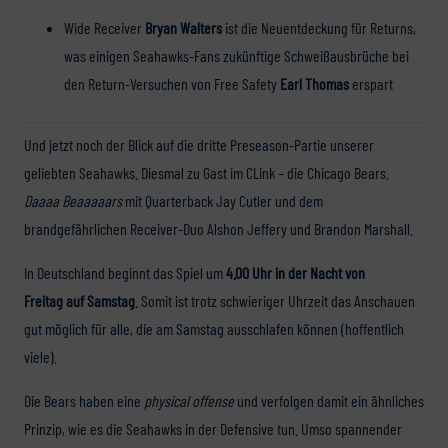
Wide Receiver
Bryan Walters
ist die Neuentdeckung für Returns,
was einigen Seahawks-Fans zukünftige Schweißausbrüche bei
den Return-Versuchen von Free Safety
Earl Thomas
erspart
Und jetzt noch der Blick auf die dritte Preseason-Partie unserer
geliebten Seahawks. Diesmal zu Gast im CLink – die Chicago Bears.
Daaaa Beaaaaars
mit Quarterback Jay Cutler und dem
brandgefährlichen Receiver-Duo Alshon Jeffery und Brandon Marshall.
In Deutschland beginnt das Spiel um
4.00 Uhr in der Nacht von
Freitag auf Samstag
. Somit ist trotz schwieriger Uhrzeit das Anschauen
gut möglich für alle, die am Samstag ausschlafen können (hoffentlich
viele).
Die Bears haben eine
physical offense
und verfolgen damit ein ähnliches
Prinzip, wie es die Seahawks in der Defensive tun. Umso spannender