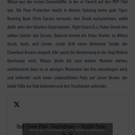
Wilson aus der ersten Saisonhälfte, in der er Favorit auf den MVP-Titel
war. Die Pass Protection macht in diesem Spielzug keine gute Figur:
Running Back Chris Carson versucht, den Druck aufzunehmen, wählt
dafür aber den falschen Gegenspieler. Right Guard D.J. Fluker blockt den
selben Spieler wie Carson. Dadurch kommt ein freier Rusher zu Wilson
durch. Auch, weil Center Justin Britt einen Defensive Tackle der
Cleveland Browns doppelt. Hier passt die Abstimmung in der Angriffslinie
überhaupt nicht. Wilson bleibt bis zum letzten Moment stehen,
wohlwissend dass es in wenigen Momenten bei ihm einschlagen wird,
und vollendet noch einen unglaublichen Pass auf Jaron Brown, der
beide Füße ins Feld bekommt und den Touchdown vollendet.
Red-Zone-Play. Touchdown
— Inside Zone
Klicke auf "Ich stimme zu", um Twitter zu aktivieren