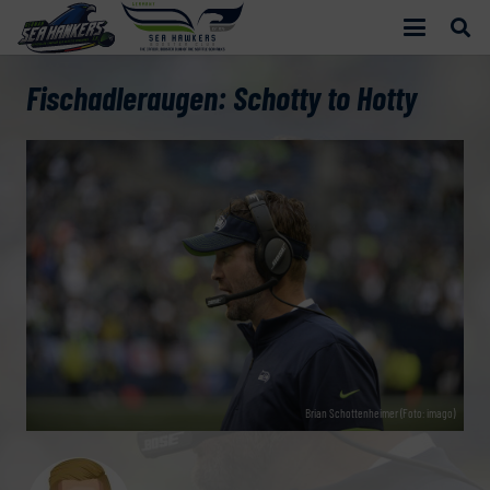
Fischadleraugen: Schotty to Hotty
Brian Schottenheimer (Foto: imago)