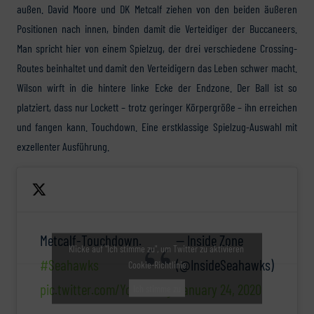
außen. David Moore und DK Metcalf ziehen von den beiden äußeren
Positionen nach innen, binden damit die Verteidiger der Buccaneers.
Man spricht hier von einem Spielzug, der drei verschiedene Crossing-
Routes beinhaltet und damit den Verteidigern das Leben schwer macht.
Wilson wirft in die hintere linke Ecke der Endzone. Der Ball ist so
platziert, dass nur Lockett – trotz geringer Körpergröße – ihn erreichen
und fangen kann. Touchdown. Eine erstklassige Spielzug-Auswahl mit
exzellenter Ausführung.
Metcalf-Touchdown.
— Inside Zone
Klicke auf "Ich stimme zu", um Twitter zu aktivieren
#Seahawks
(@InsideSeahawks)
Cookie-Richtlinie
pic.twitter.com/YoVBTiJVgr
January 24, 2020
Ich stimme zu