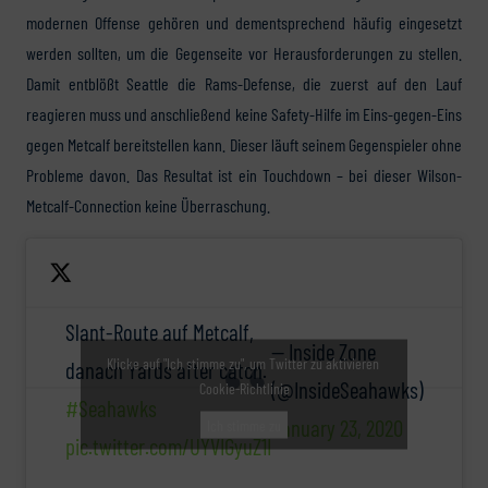
modernen Offense gehören und dementsprechend häufig eingesetzt
werden sollten, um die Gegenseite vor Herausforderungen zu stellen.
Damit entblößt Seattle die Rams-Defense, die zuerst auf den Lauf
reagieren muss und anschließend keine Safety-Hilfe im Eins-gegen-Eins
gegen Metcalf bereitstellen kann. Dieser läuft seinem Gegenspieler ohne
Probleme davon. Das Resultat ist ein Touchdown – bei dieser Wilson-
Metcalf-Connection keine Überraschung.
Slant-Route auf Metcalf,
— Inside Zone
Klicke auf "Ich stimme zu", um Twitter zu aktivieren
danach Yards after catch.
(@InsideSeahawks)
Cookie-Richtlinie
#Seahawks
January 23, 2020
Ich stimme zu
pic.twitter.com/UYVIGyuZ1I