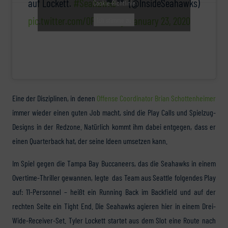
auf Lockett.
#Seahawks
(@InsideSeahawks)
Cookie-Richtlinie
pic.twitter.com/0Pnc0Hi9gA
January 23, 2020
Ich stimme zu
Eine der Disziplinen, in denen
Offense Coordinator Brian Schottenheimer
immer wieder einen guten Job macht, sind die Play Calls und Spielzug-
Designs in der Redzone. Natürlich kommt ihm dabei entgegen, dass er
einen Quarterback hat, der seine Ideen umsetzen kann.
Im Spiel gegen die Tampa Bay Buccaneers, das die Seahawks in einem
Overtime-Thriller gewannen, legte das Team aus Seattle folgendes Play
auf: 11-Personnel – heißt ein Running Back im Backfield und auf der
rechten Seite ein Tight End. Die Seahawks agieren hier in einem Drei-
Wide-Receiver-Set. Tyler Lockett startet aus dem Slot eine Route nach