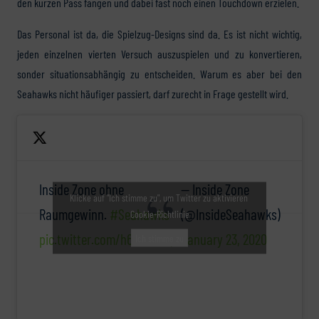
den kurzen Pass fangen und dabei fast noch einen Touchdown erzielen.
Das Personal ist da, die Spielzug-Designs sind da. Es ist nicht wichtig,
jeden einzelnen vierten Versuch auszuspielen und zu konvertieren,
sonder situationsabhängig zu entscheiden. Warum es aber bei den
Seahawks nicht häufiger passiert, darf zurecht in Frage gestellt wird.
Inside Zone ohne
— Inside Zone
Klicke auf "Ich stimme zu", um Twitter zu aktivieren
Raumgewinn.
#Seahawks
(@InsideSeahawks)
Cookie-Richtlinie
pic.twitter.com/h6NhChlFQJ
January 23, 2020
Ich stimme zu