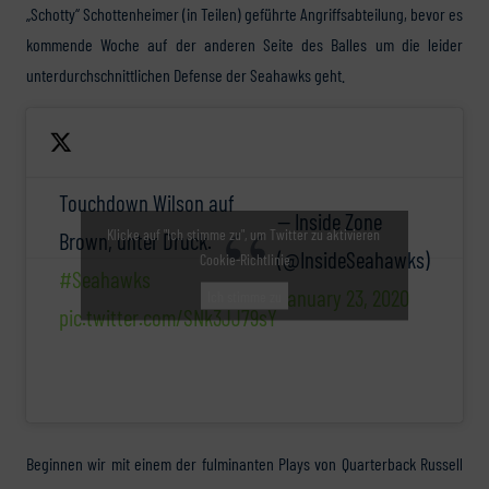
„Schotty“ Schottenheimer (in Teilen) geführte Angriffsabteilung, bevor es
kommende Woche auf der anderen Seite des Balles um die leider
unterdurchschnittlichen Defense der Seahawks geht.
Touchdown Wilson auf
— Inside Zone
Klicke auf "Ich stimme zu", um Twitter zu aktivieren
Brown, unter Druck.
(@InsideSeahawks)
Cookie-Richtlinie
#Seahawks
January 23, 2020
Ich stimme zu
pic.twitter.com/SNk3JJ79sY
Beginnen wir mit einem der fulminanten Plays von Quarterback Russell