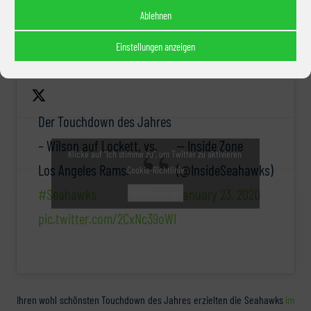
Back, 1 Tight End, 3 Wide Receiver).
Ablehnen
Spielzug des Jahres
Einstellungen anzeigen
Der Touchdown des Jahres
– Wilson auf Lockett, vs.
— Inside Zone
Klicke auf "Ich stimme zu", um Twitter zu aktivieren
Los Angeles Rams.
(@InsideSeahawks)
Cookie-Richtlinie
#Seahawks
January 23, 2020
Ich stimme zu
pic.twitter.com/2CxNc39oWI
Ihren wohl schönsten Touchdown des Jahres erzielten die Seahawks
im