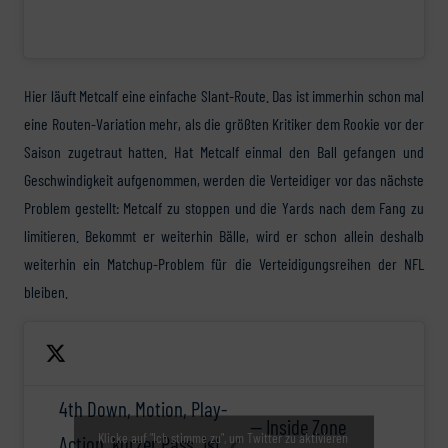
Hier läuft Metcalf eine einfache Slant-Route. Das ist immerhin schon mal
eine Routen-Variation mehr, als die größten Kritiker dem Rookie vor der
Saison zugetraut hatten. Hat Metcalf einmal den Ball gefangen und
Geschwindigkeit aufgenommen, werden die Verteidiger vor das nächste
Problem gestellt: Metcalf zu stoppen und die Yards nach dem Fang zu
limitieren. Bekommt er weiterhin Bälle, wird er schon allein deshalb
weiterhin ein Matchup-Problem für die Verteidigungsreihen der NFL
bleiben.
4th Down, Motion, Play-
— Inside Zone
Klicke auf "Ich stimme zu", um Twitter zu aktivieren
Action, kurzer Pass. 1st