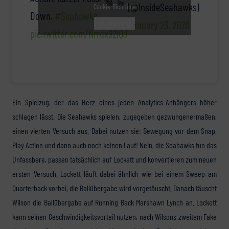
(@InsideSeahawks)
Cookie-Richtlinie
Down.
#Seahawks
January 23, 2020
Ich stimme zu
pic.twitter.com/Nrrdx92lQJ
Ein Spielzug, der das Herz eines jeden Analytics-Anhängers höher
schlagen lässt. Die Seahawks spielen, zugegeben gezwungenermaßen,
einen vierten Versuch aus. Dabei nutzen sie: Bewegung vor dem Snap,
Play Action und dann auch noch keinen Lauf! Nein, die Seahawks tun das
Unfassbare, passen tatsächlich auf Lockett und konvertieren zum neuen
ersten Versuch. Lockett läuft dabei ähnlich wie bei einem Sweep am
Quarterback vorbei, die Ballübergabe wird vorgetäuscht. Danach täuscht
Wilson die Ballübergabe auf Running Back Marshawn Lynch an. Lockett
kann seinen Geschwindigkeitsvorteil nutzen, nach Wilsons zweitem Fake