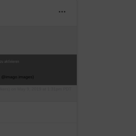
 zu aktivieren
: @imago.images)
kers) on
May 9, 2019 at 1:31pm PDT