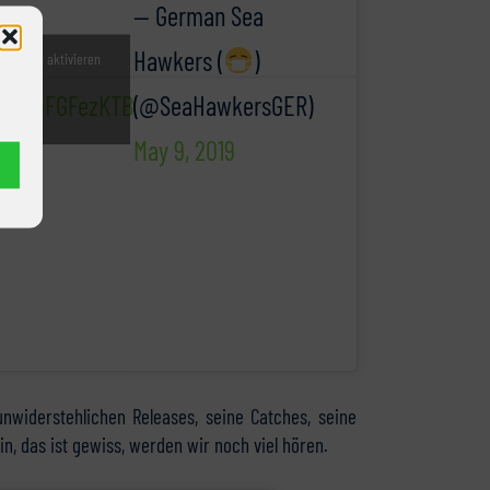
— German Sea
Hawkers (
)
witter zu aktivieren
nie
com/hpFGFezKTB
(@SeaHawkersGER)
u
May 9, 2019
nwiderstehlichen Releases, seine Catches, seine
n, das ist gewiss, werden wir noch viel hören.