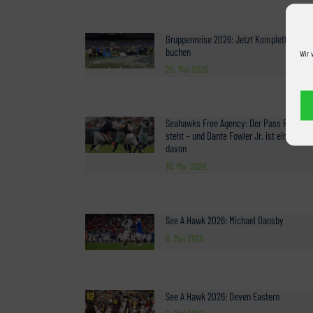
Gruppenreise 2026: Jetzt Komplettpaket
buchen
Wir 
25. Mai 2026
Seahawks Free Agency: Der Pass Rush
steht – und Dante Fowler Jr. ist ein Teil
davon
10. Mai 2026
See A Hawk 2026: Michael Dansby
6. Mai 2026
See A Hawk 2026: Deven Eastern