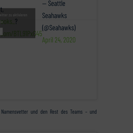
— Seattle
t,
Seahawks
witter zu aktivieren
ooks_
?
nie
(@Seahawks)
r.com/BTL91PxG45
u
April 24, 2020
en Namensvetter und den Rest des Teams – und