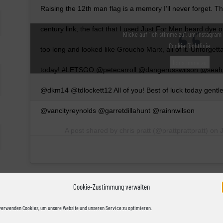
Raising the 12th man flag is a memory I’ll never forget. Th
century link, the fact that I used Just For Men beard dye o
Klicke auf "Ich stimme zu", um Instagram
Cookie-Richtlinie
too long and looked like Groucho Marx, all of it. Unforget
Ich stimme zu
today! #LETSGO @petecarroll @dangerusswilson @se
@dkm14 @tdlockett12 All of you! Best of luck today gen
@vancityreynolds @garretdillahunt @rainnwilson
A post shared by
chris pratt
(@prattprattpratt) on
Rainn Wilson
Cookie-Zustimmung verwalten
verwenden Cookies, um unsere Website und unseren Service zu optimieren.
Mit seinem Namen ist der “The Office”-Star prädestinie