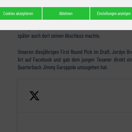
Nachname wie die Nummer drei, Russell Wilson. Dazu ei
Northwest inspiriert zu sein scheint.
Cookies akzeptieren
Ablehnen
Einstellungen anzeigen
Dazu passt, dass Rainn Wilson im Medical Center der Unive
später auch dort seinen Abschluss machte.
Unseren diesjährigen First Round Pick im Draft, ​Jordyn B
Art auf ​Facebook​ und gab dem jungen Texaner direkt e
Quarterback Jimmy Garoppolo umzugehen hat.