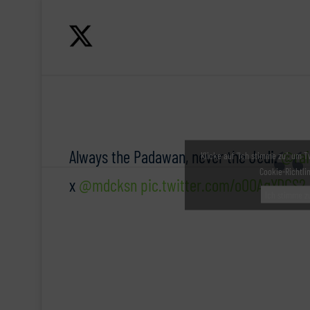
Always the Padawan, never the Jedi.
@rai
Klicke auf "Ich stimme zu", um T
Cookie-Richtli
x
@mdcksn
pic.twitter.com/oOOAgYDCS2
Ich stimme z