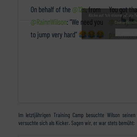
On behalf of the
@12s
, from
You got tha
Klicke auf "Ich stimme zu", um T
@RainnWilson
: “We need you
@JordynBr
Cookie-Richtli
to jump very hard”
pic.twitte
Ich stimme z
Im letztjährigen Training Camp besuchte Wilson sein
versuchte sich als Kicker. Sagen wir, er war stets bemüht: