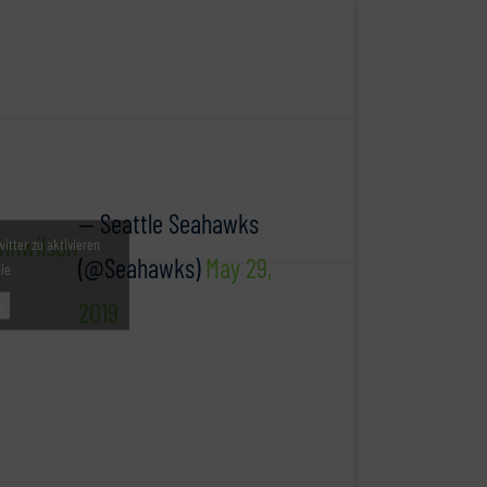
— Seattle Seahawks
nnwilson
witter zu aktivieren
(@Seahawks)
May 29,
nie
2019
u