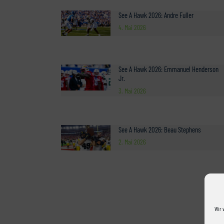
See A Hawk 2026: Andre Fuller
4. Mai 2026
See A Hawk 2026: Emmanuel Henderson
Jr.
3. Mai 2026
See A Hawk 2026: Beau Stephens
2. Mai 2026
Wir 