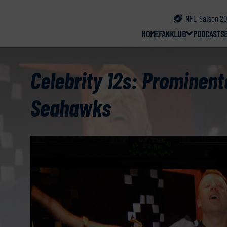
NFL-Saison 20
HOME
FANKLUB
PODCAST
S
Celebrity 12s: Prominent
Seahawks