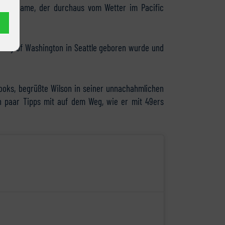
n Vorname, der durchaus vom Wetter im Pacific
rsity of Washington in Seattle geboren wurde und
rooks​, begrüßte Wilson in seiner unnachahmlichen
in paar Tipps mit auf dem Weg, wie er mit 49ers