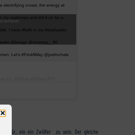
e electrifying crowd, the energy at
n my eyebrows and left it on for a
 zu aktivieren
table. I have #faith in my #seahawks
ahawks @bwagz @clowney__90
tlemen. Let’s #FindAWay @joelmchale
Jan 12, 2020 at 10:50am PST
rt dafür, ein ein Zwölfer zu sein. Der gleiche