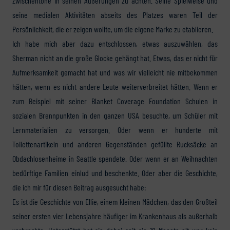
Zwischentöne in seinen Äußerungen zu achten. Seine Spielweise und
seine medialen Aktivitäten abseits des Platzes waren Teil der
Persönlichkeit, die er zeigen wollte, um die eigene Marke zu etablieren.
Ich habe mich aber dazu entschlossen, etwas auszuwählen, das
Sherman nicht an die große Glocke gehängt hat. Etwas, das er nicht für
Aufmerksamkeit gemacht hat und was wir vielleicht nie mitbekommen
hätten, wenn es nicht andere Leute weiterverbreitet hätten. Wenn er
zum Beispiel mit seiner Blanket Coverage Foundation Schulen in
sozialen Brennpunkten in den ganzen USA besuchte, um Schüler mit
Lernmaterialien zu versorgen. Oder wenn er hunderte mit
Toilettenartikeln und anderen Gegenständen gefüllte Rucksäcke an
Obdachlosenheime in Seattle spendete. Oder wenn er an Weihnachten
bedürftige Familien einlud und beschenkte. Oder aber die Geschichte,
die ich mir für diesen Beitrag ausgesucht habe:
Es ist die Geschichte von Ellie, einem kleinen Mädchen, das den Großteil
seiner ersten vier Lebensjahre häufiger im Krankenhaus als außerhalb