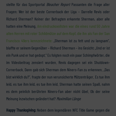
stellte für das Sportportal
Bleacher Report
Passanten die Frage aller
Fragen: Wer ist der beste Cornerback der Liga – Darrelle Revis oder
Richard Sherman? Keiner der Befragten erkannte Sherman, aber alle
hatten eine Meinung.
Am eindrucksvollsten war die eines rund 50 Jahre
alten Herren mit roter Schildmütze auf dem Kopf, die ihn als Fan der San
Francisco 49ers kennzeichnete:
„Sherman ist zu fett und zu langsam“,
blaffte er seinem Gegenüber – Richard Sherman – ins Gesicht: „Und er ist
ein Punk und er hat gedopt.“ Es folgten noch ein paar Schimpfwörter, die
im Videobeitrag zensiert wurden. Revis dagegen sei ein Shutdown-
Cornerback. Dann gab sich Sherman dem Niners-Fan zu erkennen. „Das
bist wirklich du?“, fragte der nun verunsicherte Mützenträger. Es tue ihm
leid, es tue ihm leid, es tue ihm leid. Sherman hatte seinen Spaß, nahm
es dem peinlich berührten Niners-Fan aber nicht übel. Ob der seine
Meinung inzwischen geändert hat?
Maximilian Länge
Happy Thanksgiving:
Neben dem legendären NFC Title Game gegen die