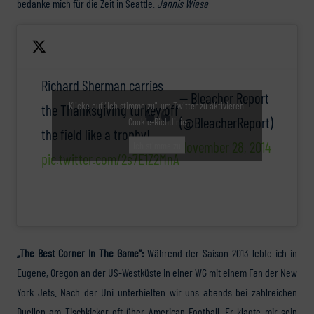
bedanke mich für die Zeit in Seattle.
Jannis Wiese
Richard Sherman carries
— Bleacher Report
Klicke auf "Ich stimme zu", um Twitter zu aktivieren
the Thanksgiving turkey off
(@BleacherReport)
Cookie-Richtlinie
the field like a trophy!
November 28, 2014
Ich stimme zu
pic.twitter.com/2s7E1Z2MnA
„The Best Corner In The Game“:
Während der Saison 2013 lebte ich in
Eugene, Oregon an der US-Westküste in einer WG mit einem Fan der New
York Jets. Nach der Uni unterhielten wir uns abends bei zahlreichen
Duellen am Tischkicker oft über American Football. Er klagte mir sein