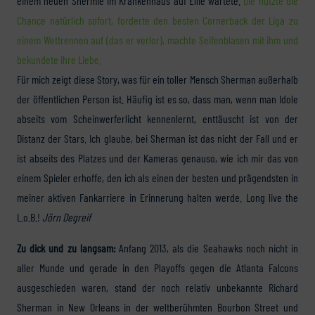
einem neuen Shermie im Krankenhaus auf Ellie wartete.
Die nutzte die
Chance natürlich sofort, forderte den besten Cornerback der Liga zu
einem Wettrennen auf (das er verlor), machte Seifenblasen mit ihm und
bekundete ihre Liebe.
Für mich zeigt diese Story, was für ein toller Mensch Sherman außerhalb
der öffentlichen Person ist. Häufig ist es so, dass man, wenn man Idole
abseits vom Scheinwerferlicht kennenlernt, enttäuscht ist von der
Distanz der Stars. Ich glaube, bei Sherman ist das nicht der Fall und er
ist abseits des Platzes und der Kameras genauso, wie ich mir das von
einem Spieler erhoffe, den ich als einen der besten und prägendsten in
meiner aktiven Fankarriere in Erinnerung halten werde. Long live the
L.o.B.!
Jörn Degreif
Zu dick und zu langsam:
Anfang 2013, als die Seahawks noch nicht in
aller Munde und gerade in den Playoffs gegen die Atlanta Falcons
ausgeschieden waren, stand der noch relativ unbekannte Richard
Sherman in New Orleans in der weltberühmten Bourbon Street und