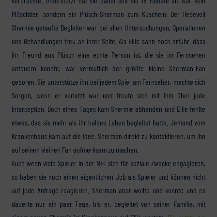
verbrachte. Unterstützt hat sie dabei seit sie 18 Monate alt war kein
Plüschtier, sondern ein Plüsch-Sherman zum Kuscheln. Der liebevoll
Shermie getaufte Begleiter war bei allen Untersuchungen, Operationen
und Behandlungen treu an ihrer Seite. Als Ellie dann noch erfuhr, dass
ihr Freund aus Plüsch eine echte Person ist, die sie im Fernsehen
anfeuern konnte, war vermutlich der größte kleine Sherman-Fan
geboren. Sie unterstütze ihn bei jedem Spiel am Fernseher, machte sich
Sorgen, wenn er verletzt war und freute sich mit ihm über jede
Interception. Doch eines Tages kam Shermie abhanden und Ellie fehlte
etwas, das sie mehr als ihr halbes Leben begleitet hatte. Jemand vom
Krankenhaus kam auf die Idee, Sherman direkt zu kontaktieren, um ihn
auf seinen kleinen Fan aufmerksam zu machen.
Auch wenn viele Spieler in der NFL sich für soziale Zwecke engagieren,
so haben sie noch einen eigentlichen Job als Spieler und können nicht
auf jede Anfrage reagieren. Sherman aber wollte und konnte und es
dauerte nur ein paar Tage, bis er, begleitet von seiner Familie, mit