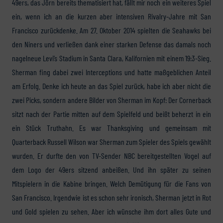
49ers, das Jörn bereits thematisiert hat, fällt mir noch ein weiteres Spiel
ein, wenn ich an die kurzen aber intensiven Rivalry-Jahre mit San
Francisco zurückdenke. Am 27. Oktober 2014 spielten die Seahawks bei
den Niners und verließen dank einer starken Defense das damals noch
nagelneue Levi’s Stadium in Santa Clara, Kalifornien mit einem 19:3-Sieg.
Sherman fing dabei zwei Interceptions und hatte maßgeblichen Anteil
am Erfolg. Denke ich heute an das Spiel zurück, habe ich aber nicht die
zwei Picks, sondern andere Bilder von Sherman im Kopf: Der Cornerback
sitzt nach der Partie mitten auf dem Spielfeld und beißt beherzt in ein
ein Stück Truthahn. Es war Thanksgiving und gemeinsam mit
Quarterback Russell Wilson war Sherman zum Spieler des Spiels gewählt
wurden. Er durfte den von TV-Sender NBC bereitgestellten Vogel auf
dem Logo der 49ers sitzend anbeißen. Und ihn später zu seinen
Mitspielern in die Kabine bringen. Welch Demütigung für die Fans von
San Francisco. Irgendwie ist es schon sehr ironisch, Sherman jetzt in Rot
und Gold spielen zu sehen. Aber ich wünsche ihm dort alles Gute und