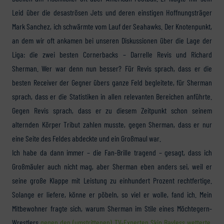
Leid über die desaströsen Jets und deren einstigen Hoffnungsträger
Mark Sanchez, ich schwärmte vom Lauf der Seahawks. Der Knotenpunkt,
an dem wir oft ankamen bei unseren Diskussionen über die Lage der
Liga: die zwei besten Cornerbacks – Darrelle Revis und Richard
Sherman. Wer war denn nun besser? Für Revis sprach, dass er die
besten Receiver der Gegner übers ganze Feld begleitete, für Sherman
sprach, dass er die Statistiken in allen relevanten Bereichen anführte.
Gegen Revis sprach, dass er zu diesem Zeitpunkt schon seinem
alternden Körper Tribut zahlen musste, gegen Sherman, dass er nur
eine Seite des Feldes abdeckte und ein Großmaul war.
Ich habe da dann immer – die Fan-Brille tragend – gesagt, dass ich
Großmäuler auch nicht mag, aber Sherman eben anders sei, weil er
seine große Klappe mit Leistung zu einhundert Prozent rechtfertige.
Solange er liefere, könne er pöbeln, so viel er wolle, fand ich. Mein
Mitbewohner fragte sich, warum Sherman im Stile eines Möchtegern-
Wrestlers
gegen den (umstrittenen) TV-Experten Skip Bayless wetterte
,