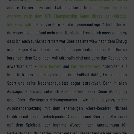
andere Cornerbacks auf Twitter attackierte und
Reporterin Erin
Andrews nach dem NFC Championship Game dieses denkwürdige
Interview gab
. Damit zerstöre er die gemeinnützige Arbeit, die er
durchaus leiste, befand mein amerikanischer Freund. Ich muss zugeben,
dass ich auch zunächst irritiert war über das Interview nach dem Einzug
in den Super Bowl. Dabei ist es nichts ungewöhnliches, dass Sportler so
kurz nach dem Spiel noch voll Adrenalin sind und derartige Reaktionen
erwartbar sind –
Mario Gomez‘
und
Per Mertesackers
Antworten auf
Reporterfragen sind Beispiele aus dem Fußball dafür. Es macht den
Sport und seine Nebenschauplätze sogar attraktiver. Denn in allen
Aussagen Shermans sehe ich einen tieferen Sinn. Seine Abneigung
gegenüber Möchtegern-Meinungsmachern wie Skip Bayless, seine
Auseinandersetzung mit dem ehemaligen 49ers-Receiver Michael
Crabtree mit dessen beleidigenden Aussagen und Shermans Revanche
auf dem Spielfeld, der legitime Wunsch nach Anerkennung für
Bestleistungen. Mir hat das immer gefallen. Besser fand ich nur noch die