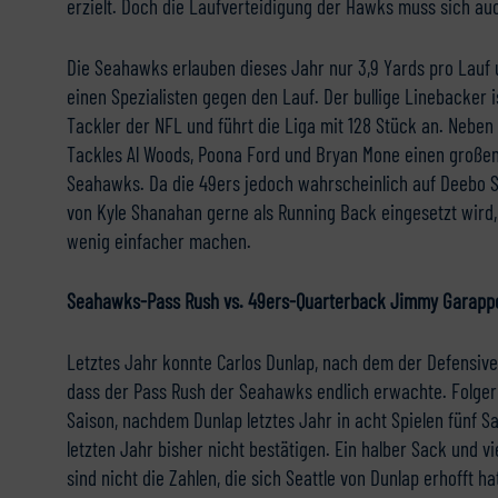
erzielt. Doch die Laufverteidigung der Hawks muss sich au
Die Seahawks erlauben dieses Jahr nur 3,9 Yards pro Lauf
einen Spezialisten gegen den Lauf. Der bullige Linebacker 
Tackler der NFL und führt die Liga mit 128 Stück an. Nebe
Tackles Al Woods, Poona Ford und Bryan Mone einen großen 
Seahawks. Da die 49ers jedoch wahrscheinlich auf Deebo
von Kyle Shanahan gerne als Running Back eingesetzt wird,
wenig einfacher machen.
Seahawks-Pass Rush vs. 49ers-Quarterback Jimmy Garappo
Letztes Jahr konnte Carlos Dunlap, nach dem der Defensive
dass der Pass Rush der Seahawks endlich erwachte. Folgeri
Saison, nachdem Dunlap letztes Jahr in acht Spielen fünf S
letzten Jahr bisher nicht bestätigen. Ein halber Sack und v
sind nicht die Zahlen, die sich Seattle von Dunlap erhofft h