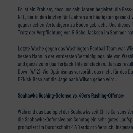
Es ist ein Problem, dass uns seit Jahren begleitet: die Pass
NFL, der in den letzten fünf Jahren am häufigsten gesackt 
gegnerischen Verteidigern zu Boden gebracht. Und dieses P
Trotz der Verpflichtung von G Gabe Jackson im Sommer hat 
Letzte Woche gegen das Washington Football Team war Wil
besten Mann in der vordersten Verteidigungslinie von Wash
und ganze zehn Quarterback-Hits einstecken. Daraus result
Down (4/12). Viel Optimismus versprüht das nicht für das D
DENick Bosa auf die Jagd nach Wilson gehen wird.
Seahawks Rushing-Defense vs. 49ers Rushing-Offense:
Während das Laufspiel der Seahawks seit Chris Carsons Verl
die Seahawks-Defensive am Sonntag ein sehr gutes Laufspie
produziert im Durchschnitt 4,4 Yards pro Versuch. Insges