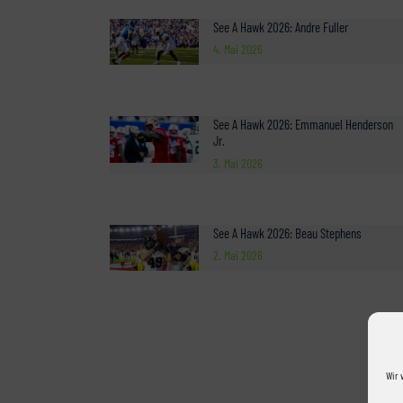
See A Hawk 2026: Andre Fuller
4. Mai 2026
See A Hawk 2026: Emmanuel Henderson
Jr.
3. Mai 2026
See A Hawk 2026: Beau Stephens
2. Mai 2026
Wir 