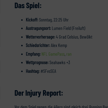
Das Spiel:
Kickoff:
Sonntag, 22:25 Uhr
Austragungsort:
Lumen Field (Freiluft)
Wettervorhersage:
4 Grad Celsius, Bewölkt
Schiedsrichter:
Alex Kemp
Empfang:
NFL GamePass
,
ran
Wettprognose:
Seahawks +3
Hashtag:
#SFvsSEA
Der Injury Report:
Vor dem Spiel gegen die 49ers sind gleich drei Running Bac