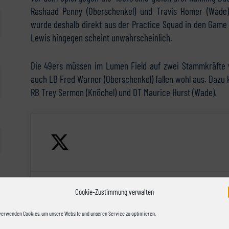
Rashaad Penny (Oberschenkel) und Travis Homer (Wade)
wurde deshalb direkt aus der Practice Squad in den Game
Lewis hingegen scheint unwahrscheinlich.
Die 49ers müssen im Lumen Field auf zwei Stammkräfte v
auch LB Fred Warner (Oberschenkel) fallen wohl aus. Dazu 
RB Trey Sermon (Knöchel) und DT Maurice Hurst (Wade).
Cookie-Zustimmung verwalten
Full
#Seahawks
-49ers injury
verwenden Cookies, um unsere Website und unseren Service zu optimieren.
report with practice participation
SF's De