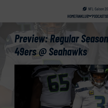
NFL-Saison 20
HOME
FANKLUB
PODCAST
S
Preview: Regular Season
49ers @ Seahawks