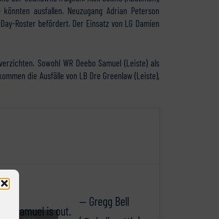
 könnten ausfallen. Neuzugang Adrian Peterson
 Day-Roster befördert. Der Einsatz von LG Damien
erzichten. Sowohl WR Deebo Samuel (Leiste) als
kommen die Ausfälle von LB Dre Greenlaw (Leiste),
— Gregg Bell
ebo Samuel is out.