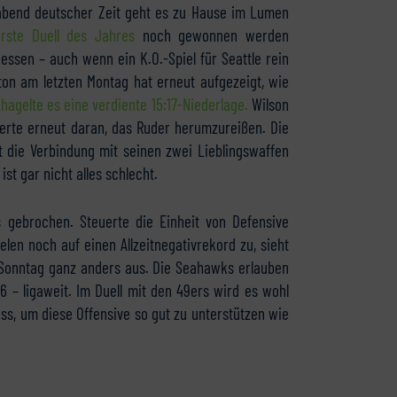
abend deutscher Zeit geht es zu Hause im Lumen
rste Duell des Jahres
noch gewonnen werden
essen – auch wenn ein K.O.-Spiel für Seattle rein
ton am letzten Montag hat erneut aufgezeigt, wie
hagelte es eine verdiente 15:17-Niederlage.
Wilson
terte erneut daran, das Ruder herumzureißen. Die
t die Verbindung mit seinen zwei Lieblingswaffen
st gar nicht alles schlecht.
s gebrochen. Steuerte die Einheit von Defensive
len noch auf einen Allzeitnegativrekord zu, sieht
 Sonntag ganz anders aus. Die Seahawks erlauben
6 – ligaweit. Im Duell mit den 49ers wird es wohl
ss, um diese Offensive so gut zu unterstützen wie