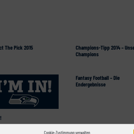
ct The Pick 2015
Champions-Tipp 2014 – Uns
Champions
Fantasy Football – Die
Endergebnisse
!
Cookie-Zustimmung verwalten