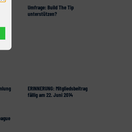
Umfrage: Build The Tip
unterstützen?
mlung
ERINNERUNG: Mitgliedsbeitrag
fällig am 22. Juni 2014
eague