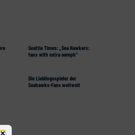
ere
Seattle Times: „Sea Hawkers:
fans with extra oomph“
Die Lieblingsspieler der
Seahawks-Fans weltweit