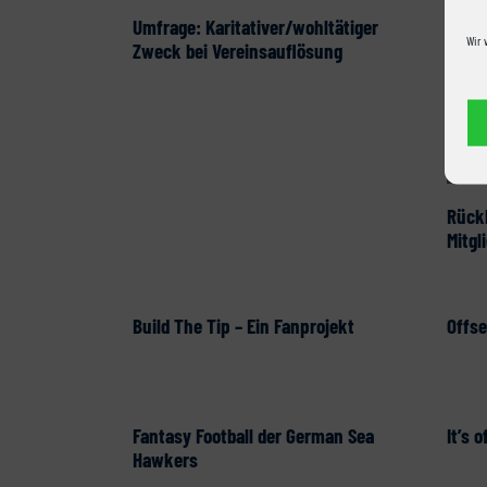
Umfrage: Karitativer/wohltätiger
Wir 
Zweck bei Vereinsauflösung
Rückb
Mitg
Build The Tip – Ein Fanprojekt
Offs
Fantasy Football der German Sea
It’s o
Hawkers