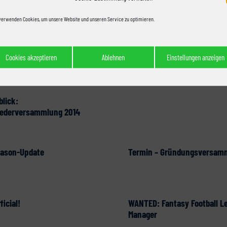
Die Ausweise kommen!
verwenden Cookies, um unsere Website und unseren Service zu optimieren.
Cookies akzeptieren
Ablehnen
Einstellungen anzeigen
lick:
liederversammlung 2014
eason-Update
Termin – Gründungsversam
fficial!
WANTED: Fantasy Football L
Manager