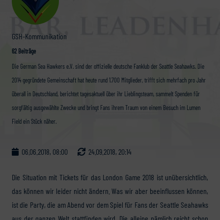
GSH-Kommunikation
62 Beiträge
Die German Sea Hawkers e.V. sind der offizielle deutsche Fanklub der Seattle Seahawks. Die
2014 gegründete Gemeinschaft hat heute rund 1.700 Mitglieder, trifft sich mehrfach pro Jahr
überall in Deutschland, berichtet tagesaktuell über ihr Lieblingsteam, sammelt Spenden für
sorgfältig ausgewählte Zwecke und bringt Fans ihrem Traum von einem Besuch im Lumen
Field ein Stück näher.
06.06.2018, 08:00
24.09.2018, 20:14
Die Situation mit Tickets für das London Game 2018 ist unübersichtlich,
das können wir leider nicht ändern. Was wir aber beeinflussen können,
ist die Party, die am Abend vor dem Spiel für Fans der Seattle Seahawks
aus der ganzen Welt stattfinden wird. Die alleine nämlich reicht schon