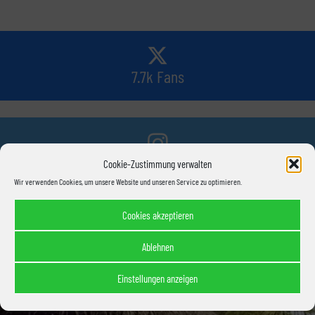
7.7k Fans
14k Fans
Cookie-Zustimmung verwalten
Wir verwenden Cookies, um unsere Website und unseren Service zu optimieren.
Cookies akzeptieren
520 Abonnenten
Ablehnen
Einstellungen anzeigen