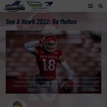
See A Hawk 2022: Bo Melton
PISCATAWAY, NJ – DECEMBER 18: Bo Melton #18 of the Rutgers Scarlet Knights reacts after
completing a catch during a regular season game against the Nebraska Cornhuskers at SHI
Stadium on December 18, 2020 in Piscataway, New Jersey. (Photo by Benjamin Solomon/Getty
Images)