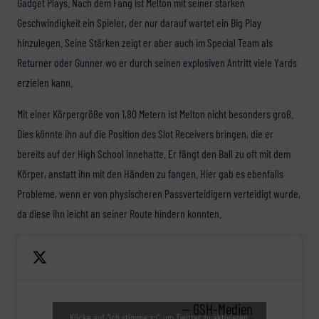
Gadget Plays. Nach dem Fang ist Melton mit seiner starken
Geschwindigkeit ein Spieler, der nur darauf wartet ein Big Play
hinzulegen. Seine Stärken zeigt er aber auch im Special Team als
Returner oder Gunner wo er durch seinen explosiven Antritt viele Yards
erzielen kann.
Mit einer Körpergröße von 1,80 Metern ist Melton nicht besonders groß.
Dies könnte ihn auf die Position des Slot Receivers bringen, die er
bereits auf der High School innehatte. Er fängt den Ball zu oft mit dem
Körper, anstatt ihn mit den Händen zu fangen. Hier gab es ebenfalls
Probleme, wenn er von physischeren Passverteidigern verteidigt wurde,
da diese ihn leicht an seiner Route hindern konnten.
— GSH-Medien
Klicke auf "Ich stimme zu", um Twitter zu aktivieren