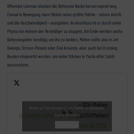
Offensive Lineman blocken die Defensive Backs hervorragend weg.
Einmal in Bewegung, kann Melton seine größte Stärke – seinen Antritt
und die Geschwindigkeit – ausspielen. Im Anschluss ist er durch seine
Physis von keinem der Verteidiger zu stoppen. Am Ende werden sechs
Defensivspieler benötigt, um ihn zu tacklen. Melton sollte also in Jet
Sweeps, Screen-Pässen oder End Arounds, aber auch bei Crossing
Routen eingesetzt werden, um seine Stärken in Yards after Catch
auszunutzen.
— GSH-Medien
Klicke auf "Ich stimme zu", um Twitter zu aktivieren
pic.twitter.com/T7Vh7Fp7fE
(@GSHMedien)
Cookie-Richtlinie
June 10, 2022
Ich stimme zu