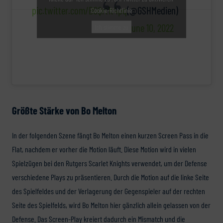
pic.twitter.com/BGQrt1t4pq
(@GSHMedien)
Cookie-Richtlinie
June 10, 2022
Ich stimme zu
Größte Stärke von Bo Melton
In der folgenden Szene fängt Bo Melton einen kurzen Screen Pass in die
Flat, nachdem er vorher die Motion läuft. Diese Motion wird in vielen
Spielzügen bei den Rutgers Scarlet Knights verwendet, um der Defense
verschiedene Plays zu präsentieren. Durch die Motion auf die linke Seite
des Spielfeldes und der Verlagerung der Gegenspieler auf der rechten
Seite des Spielfelds, wird Bo Melton hier gänzlich allein gelassen von der
Defense. Das Screen-Play kreiert dadurch ein Mismatch und die