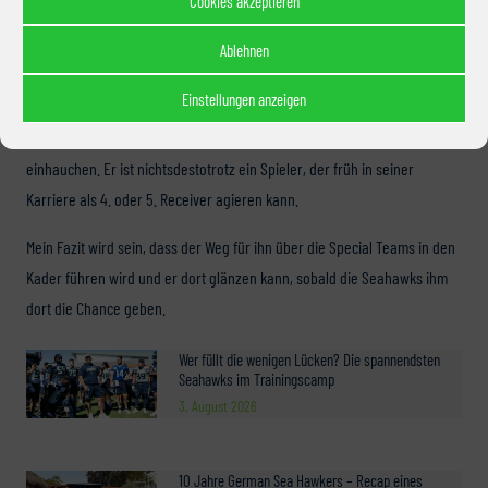
Cookies akzeptieren
Aufgrund seiner Körpergröße und seinen Problemen physische
Ablehnen
Defensive Backs zu schlagen ist er kein prädestinierter Outside Receiver.
Einstellungen anzeigen
Seine Fähigkeiten, in kreativen Offenses zu agieren, können Teams, die
im Spiel Probleme haben über das Feld zu marschieren, neues Leben
einhauchen. Er ist nichtsdestotrotz ein Spieler, der früh in seiner
Karriere als 4. oder 5. Receiver agieren kann.
Mein Fazit wird sein, dass der Weg für ihn über die Special Teams in den
Kader führen wird und er dort glänzen kann, sobald die Seahawks ihm
dort die Chance geben.
Wer füllt die wenigen Lücken? Die spannendsten
Seahawks im Trainingscamp
3. August 2026
10 Jahre German Sea Hawkers – Recap eines