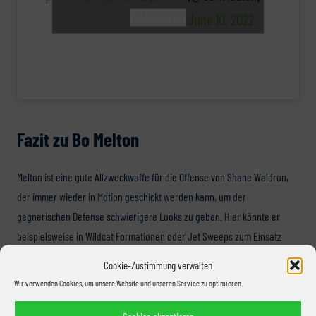
June 10, 2022
Ich stimme zu
Fazit zu Bo Melton
Melton ist eine gute Allzweckwaffe für die Offense von Shane Waldron,
der immer wieder in Motion geschickt werden kann, um der
gegnerischen Defense schwierigere Looks zu geben. Hier könnte er
beispielsweise in Wildcat Formationen oder Jet Sweeps zum Einsatz
kommen, da er mit seiner exzellenten Schnelligkeit der gegnerischen
Cookie-Zustimmung verwalten
Defense Probleme bereiten kann. Er wird kein Outside Receiver im
Wir verwenden Cookies, um unsere Website und unseren Service zu optimieren.
System der Seahawks werden und sich darauf beschränken im Slot
aufzulaufen.