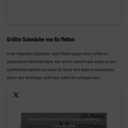
Größte Schwäche von Bo Melton
In der folgenden Spielszene spielt Melton gegen einen größeren,
physischeren Defensive Back. Hier wird er schnell nach außen an den
Spielfeldrand gelenkt und seine Go-Route wird dadurch wirkungslos,
weil er den Verteidiger nicht nach außen hin schlagen kann.
— GSH-Medien
Klicke auf "Ich stimme zu", um Twitter zu aktivieren
pic.twitter.com/alnbqdFUW6
(@GSHMedien)
Cookie-Richtlinie