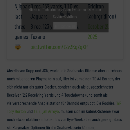
Njigba's
8 rec, 162 yards, 1 TD vs.
Gridiron
Klicke auf "Ich stimme zu", um Twitter zu aktivieren
last
Jaguars
(@brgridiron)
Cookie-Richtlinie
three
8 rec, 123 yards, 1 TD vs.
October 21,
Ich stimme zu
games
Texans
2025
pic.twitter.com/t2v3KgZgXP
Abseits von Kupp und JSN, wartet die Seahawks-Offense aber durchaus
noch mit anderen Playmakern auf. Hier ist zum einen TE AJ Barner, der
sich nicht nur als guter Blocker, sondern auch als ausgezeichneter
Receiver (212 Receiving Yards und 4 Touchdowns) und somit als
vielversprechende Anspielstation für Darnold entpuppt. Die Rookies,
WR
Tory Horton
und
TE Elijah Arroyo
, müssen sich im Kubiak-Scheme zwar
noch etwas etablieren, haben bis zur Bye-Week aber auch gezeigt, dass
sie Playmaker-Optionen für die Seahawks sein können.