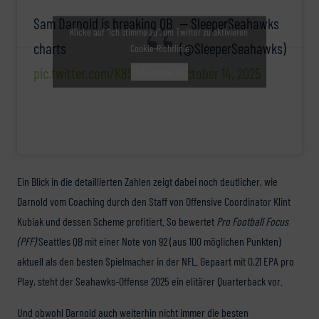
Sam Darnold is breaking QB
— SleeperSeahawks
Klicke auf "Ich stimme zu", um Twitter zu aktivieren
charts
(@SleeperSeahawks)
Cookie-Richtlinie
pic.twitter.com/K8SBMVCZbA
October 14, 2025
Ich stimme zu
Ein Blick in die detaillierten Zahlen zeigt dabei noch deutlicher, wie
Darnold vom Coaching durch den Staff von Offensive Coordinator Klint
Kubiak und dessen Scheme profitiert. So bewertet
Pro Football Focus
(PFF)
Seattles QB mit einer Note von 92 (aus 100 möglichen Punkten)
aktuell als den besten Spielmacher in der NFL. Gepaart mit 0,21 EPA pro
Play, steht der Seahawks-Offense 2025 ein elitärer Quarterback vor.
Und obwohl Darnold auch weiterhin nicht immer die besten