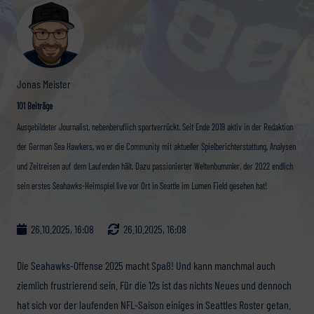
Jonas Meister
101 Beiträge
Ausgebildeter Journalist, nebenberuflich sportverrückt. Seit Ende 2019 aktiv in der Redaktion
der German Sea Hawkers, wo er die Community mit aktueller Spielberichterstattung, Analysen
und Zeitreisen auf dem Laufenden hält. Dazu passionierter Weltenbummler, der 2022 endlich
sein erstes Seahawks-Heimspiel live vor Ort in Seattle im Lumen Field gesehen hat!
26.10.2025, 16:08
26.10.2025, 16:08
Die Seahawks-Offense 2025 macht Spaß! Und kann manchmal auch
ziemlich frustrierend sein. Für die 12s ist das nichts Neues und dennoch
hat sich vor der laufenden NFL-Saison einiges in Seattles Roster getan.