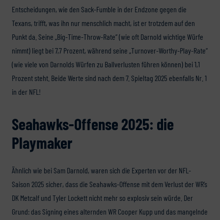
Entscheidungen, wie den Sack-Fumble in der Endzone gegen die
Texans, trifft, was ihn nur menschlich macht, ist er trotzdem auf den
Punkt da. Seine „Big-Time-Throw-Rate“ (wie oft Darnold wichtige Würfe
nimmt) liegt bei 7,7 Prozent, während seine „Turnover-Worthy-Play-Rate“
(wie viele von Darnolds Würfen zu Ballverlusten führen können) bei 1,1
Prozent steht. Beide Werte sind nach dem 7. Spieltag 2025 ebenfalls Nr. 1
in der NFL!
Seahawks-Offense 2025: die
Playmaker
Ähnlich wie bei Sam Darnold, waren sich die Experten vor der NFL-
Saison 2025 sicher, dass die Seahawks-Offense mit dem Verlust der WR’s
DK Metcalf und Tyler Lockett nicht mehr so explosiv sein würde. Der
Grund: das Signing eines alternden WR Cooper Kupp und das mangelnde