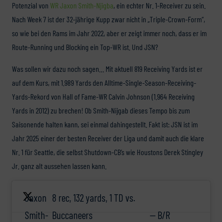
Potenzial von
WR Jaxon Smith-Njigba
, ein echter Nr. 1-Receiver zu sein.
Nach Week 7 ist der 32-jährige Kupp zwar nicht in „Triple-Crown-Form“,
so wie bei den Rams im Jahr 2022, aber er zeigt immer noch, dass er im
Route-Running und Blocking ein Top-WR ist. Und JSN?
Was sollen wir dazu noch sagen… Mit aktuell 819 Receiving Yards ist er
auf dem Kurs, mit 1.989 Yards den Alltime-Single-Season-Receiving-
Yards-Rekord von Hall of Fame-WR Calvin Johnson (1.964 Receiving
Yards in 2012) zu brechen! Ob Smith-Nijgab dieses Tempo bis zum
Saisonende halten kann, sei einmal dahingestellt. Fakt ist: JSN ist im
Jahr 2025 einer der besten Receiver der Liga und damit auch die klare
Nr. 1 für Seattle, die selbst Shutdown-CB’s wie Houstons Derek Stingley
Jr. ganz alt aussehen lassen kann.
Jaxon
8 rec, 132 yards, 1 TD vs.
Smith-
Buccaneers
— B/R