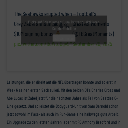
The Seahawks erupted when
— Football’s
Klicke auf "Ich stimme zu", um Twitter zu aktivieren
Grey Zabel announced his
Greatest Moments
Cookie-Richtlinie
$10M signing bonus
(@FBGreatMoments)
Ich stimme zu
pic.twitter.com/BuWtu0gv9M
September 20, 2025
Leistungen, die er direkt auf die NFL übertragen konnte und so erst in
Week 6 seinen ersten Sack zuließ. Mit den beiden OT’s Charles Cross und
Abe Lucas ist Zabel jetzt für die nächsten Jahre als Teil von Seattles O-
Line gesetzt. Und so leistet die Bodyguard-Unit von Sam Darnold schon
jetzt sowohl im Pass- als auch im Run-Game eine halbwegs gute Arbeit.
Ein Upgrade zu den letzten Jahren, aber mit RG Anthony Bradford und in