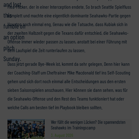
and lost
Flea-Flicker, der in einer Interception endete. So brach Seattle Spielfluss
this
komplett und machte eine eigentlich dominante Seahawks-Partie gegen
Houston noch einmal eng. Genau wie die Tatsache, dass Kubiak sich in
fumble on
der zweiten Halbzeit gegen die Texans dafür entschied, die Seahawks-
an option
Offense immer wieder passen zu lassen, anstatt bei einer Führung mit
pitch
dem Laufspiel die Zeit runterlaufen zu lassen.
Sunday.
Dass jetzt gerade Bye-Week ist, kommt da sehr gelegen. Denn hier kann
der Coaching-Staff um Cheftrainer Mike Macdonald tief ins Self-Scouting
gehen und sich dort noch einmal alle Entscheidungen aus den ersten
sieben Saisonspielen anschauen. Hier können sie dann sehen, was für
die Seahawks-Offense und den Rest des Teams funktioniert hat oder
welche Calls am besten tief im Playbook bleiben sollten.
Wer füllt die wenigen Lücken? Die spannendsten
Seahawks im Trainingscamp
3. August 2026