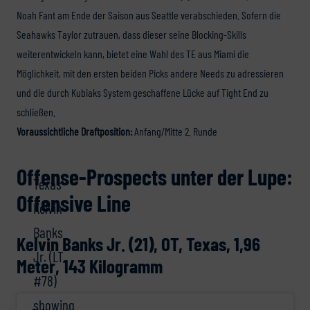
Noah Fant am Ende der Saison aus Seattle verabschieden. Sofern die
Seahawks Taylor zutrauen, dass dieser seine Blocking-Skills
weiterentwickeln kann, bietet eine Wahl des TE aus Miami die
Möglichkeit, mit den ersten beiden Picks andere Needs zu adressieren
und die durch Kubiaks System geschaffene Lücke auf Tight End zu
schließen.
Voraussichtliche Draftposition:
Anfang/Mitte 2. Runde
Offense-Prospects unter der Lupe:
Texas’
Offensive Line
Kelvin
Banks
Kelvin Banks Jr. (21), OT, Texas, 1,96
Jr. (LT
Meter, 143 Kilogramm
#78)
showing