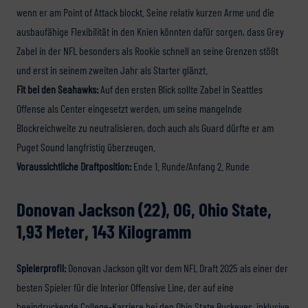
wenn er am Point of Attack blockt. Seine relativ kurzen Arme und die
ausbaufähige Flexibilität in den Knien könnten dafür sorgen, dass Grey
Zabel in der NFL besonders als Rookie schnell an seine Grenzen stößt
und erst in seinem zweiten Jahr als Starter glänzt.
Fit bei den Seahawks:
Auf den ersten Blick sollte Zabel in Seattles
Offense als Center eingesetzt werden, um seine mangelnde
Blockreichweite zu neutralisieren, doch auch als Guard dürfte er am
Puget Sound langfristig überzeugen.
Voraussichtliche Draftposition:
Ende 1. Runde/Anfang 2. Runde
Donovan Jackson (22), OG, Ohio State,
1,93 Meter, 143 Kilogramm
Spielerprofil:
Donovan Jackson gilt vor dem NFL Draft 2025 als einer der
besten Spieler für die Interior Offensive Line, der auf eine
beeindruckende College-Karriere bei den Ohio State Buckeyes, inklusive