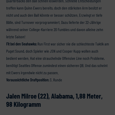
Quarterbacks den Ball schnell loswerden. Schnelle Entscheidungen
treffen kann Quinn Ewers bereits, doch den stärksten Arm besitzt er
nicht und auch den Ball könnte er besser schützen. Erzwingt er tiefe
Bälle, sind Turnover vorprogrammiert. Dazu lieferte der 22-Jährige
während seiner College-Karriere 20 Fumbles und davon alleine zehn
letzte Saison!
Fit bei den Seahawks:
Run First war sicher nie die schlechteste Taktik am
Puget Sound, doch Spieler wie JSN und Cooper Kupp wollen auch
bedient werden. Hat eine strauchelnde Offensive Line noch Probleme,
benötigt Seattles Offense zumindest einen sicheren QB. Und das scheint
mit Ewers irgendwie nicht zu passen.
Voraussichtliche Draftposition:
3. Runde
Jalen Milroe (22), Alabama, 1,88 Meter,
98 Kilogramm