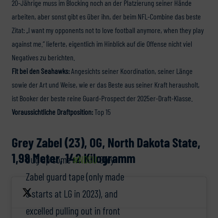
20-Jährige muss im Blocking noch an der Platzierung seiner Hände
arbeiten, aber sonst gibt es über ihn, der beim NFL-Combine das beste
Zitat: „I want my opponents not to love football anymore, when they play
against me.“ lieferte, eigentlich im Hinblick auf die Offense nicht viel
Negatives zu berichten.
Fit bei den Seahawks:
Angesichts seiner Koordination, seiner Länge
sowie der Art und Weise, wie er das Beste aus seiner Kraft herausholt,
ist Booker der beste reine Guard-Prospect der 2025er-Draft-Klasse.
Voraussichtliche Draftposition:
Top 15
Grey Zabel (23), OG, North Dakota State,
1,98 Meter, 142 Kilogramm
Dug up some
#NDSU
Grey
Zabel guard tape (only made
3 starts at LG in 2023), and
excelled pulling out in front