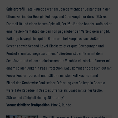
Spielerprofil:
Tate Ratledge war am College wichtiger Bestandteil in der
Offensive Line der Georgia Bulldogs und überzeugt hier durch Stärke,
Football-IQ und einen harten Spielstil. Der 23-Jährige hat als Laufblocker
eine Mauler-Mentalität, die den Ton gegenüber den Verteidigern angibt.
Ratledge bewegt sich gut im Raum und bei Runplays nach Außen,
Screens sowie Second-Level-Blocks zeigt er gute Bewegungen und
Kontrolle, um Laufwege zu öffnen. Außerdem ist der Mann mit dem
Schnäuzer und einem beeindruckenden Vokuhila ein starker Blocker mit
einem soliden Anker in Pass Protection. Dazu kommt er dort auch gut mit
Power Rushern zurecht und hält den meisten Bull Rushes stand.
Fit bei den Seahawks:
Dank seiner Erfahrung vom College in Georgia
wäre Tate Ratledge in Seattles Offense als Guard mit seiner Größe,
Stärke und Zähigkeit richtig „NFL-ready“.
Voraussichtliche Draftposition:
Mitte 2. Runde
Wer füllt die wenigen Lücken? Die spannendsten