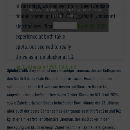
— Devin Jackson
of run plays, worked well on
Klicke auf "Ich stimme zu", um Twitter zu aktivieren
(@RealD_Jackson)
double teams up to the front
Cookie-Richtlinie
March 26, 2025
side backers. Plenty of
Ich stimme zu
experience at both takle
spots, but seemed to really
thrive as a run blocker at LG.
pic.twitter.com/BWCHnD0yn8
Spielerprofil:
Grey Zabel ist ein vielseitiger Lineman, der am College bei
den North Dakota State Bisons Offensive Tackle, Guard und Center
spielte, aber in der NFL wohl am besten auf Guard zu Hause ist.
Angesichts der schwächer besetzten Center-Klasse im NFL Draft 2025,
sowie Zabels präzisen Snaps beim Senior Bowl, könnte der 23-Jährige
aber auch der beste Center seines Jahrgangs sein! Mit fast 2 m und 142
kg ist er ein kraftvoller Offensive Lineman, der als Blocker in der
Bewegung viel Druck erzeugt. Zabel macht hier „keine Gefangenen“,