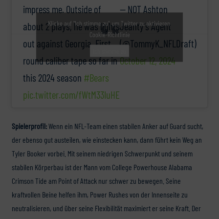
— NOT Ashton
impress me. Outside of
Klicke auf "Ich stimme zu", um Twitter zu aktivieren
Jeanty’s Agent
about 2 plays, he was lights
Cookie-Richtlinie
(@TommyK_NFLDraft)
out against Georgia. First
Ich stimme zu
October 12, 2024
round caliber tape so far in
this 2024 season
#Bears
pic.twitter.com/fWtM33IuHE
Spielerprofil:
Wenn ein NFL-Team einen stabilen Anker auf Guard sucht,
der ebenso gut austeilen, wie einstecken kann, dann führt kein Weg an
Tyler Booker vorbei. Mit seinem niedrigen Schwerpunkt und seinem
stabilen Körperbau ist der Mann vom College Powerhouse Alabama
Crimson Tide am Point of Attack nur schwer zu bewegen. Seine
kraftvollen Beine helfen ihm, Power Rushes von der Innenseite zu
neutralisieren, und über seine Flexibilität maximiert er seine Kraft. Der