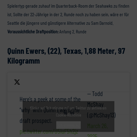
Spielertyp gerade zuhauf im Quarterback-Room der Seahawks zu finden
ist. Sollte der 22-Jährige in der 2. Runde noch zu haben sein, wäre er für
Seattle die jüngere und günstigere Alternative zu Sam Darnold.
Voraussichtliche Draftposition:
Anfang 2. Runde
Quinn Ewers, (22), Texas, 1,88 Meter, 97
Kilogramm
— Todd
Here’s a peek at some of the
McShay
Klicke auf "Ich stimme zu", um Twitter zu aktivieren
“why” with Quinn Ewers, the
(@McShay13)
Cookie-Richtlinie
draft prospect.
March 26,
Ich stimme zu
pic.twitter.com/U5iuF5h2jz
2025