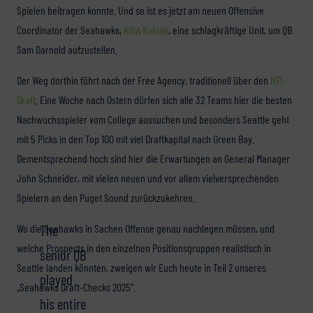
Spielen beitragen konnte. Und so ist es jetzt am neuen Offensive
Coordinator der Seahawks,
Klint Kubiak
, eine schlagkräftige Unit, um QB
Sam Darnold aufzustellen.
Der Weg dorthin führt nach der Free Agency, traditionell über den
NFL-
Draft
. Eine Woche nach Ostern dürfen sich alle 32 Teams hier die besten
Nachwuchsspieler vom College aussuchen und besonders Seattle geht
mit 5 Picks in den Top 100 mit viel Draftkapital nach Green Bay.
Dementsprechend hoch sind hier die Erwartungen an General Manager
John Schneider, mit vielen neuen und vor allem vielversprechenden
Spielern an den Puget Sound zurückzukehren.
The
Wo die Seahawks in Sachen Offense genau nachlegen müssen, und
welche Prospects in den einzelnen Positionsgruppen realistisch in
senior QB
Seattle landen könnten, zweigen wir Euch heute in Teil 2 unseres
played
„Seahawks Draft-Checks 2025“.
his entire