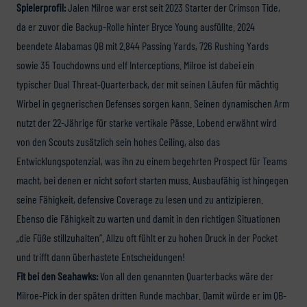
Spielerprofil:
Jalen Milroe war erst seit 2023 Starter der Crimson Tide,
da er zuvor die Backup-Rolle hinter Bryce Young ausfüllte. 2024
beendete Alabamas QB mit 2.844 Passing Yards, 726 Rushing Yards
sowie 35 Touchdowns und elf Interceptions. Milroe ist dabei ein
typischer Dual Threat-Quarterback, der mit seinen Läufen für mächtig
Wirbel in gegnerischen Defenses sorgen kann. Seinen dynamischen Arm
nutzt der 22-Jährige für starke vertikale Pässe. Lobend erwähnt wird
von den Scouts zusätzlich sein hohes Ceiling, also das
Entwicklungspotenzial, was ihn zu einem begehrten Prospect für Teams
macht, bei denen er nicht sofort starten muss. Ausbaufähig ist hingegen
seine Fähigkeit, defensive Coverage zu lesen und zu antizipieren.
Ebenso die Fähigkeit zu warten und damit in den richtigen Situationen
„die Füße stillzuhalten“. Allzu oft fühlt er zu hohen Druck in der Pocket
und trifft dann überhastete Entscheidungen!
Fit bei den Seahawks:
Von all den genannten Quarterbacks wäre der
Milroe-Pick in der späten dritten Runde machbar. Damit würde er im QB-