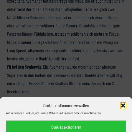
exorbitant. Ayomanor hat hervorragende Maße, die er auch nutzt, und in
Anbetracht der tollen athletischen Fähigkeiten. Trotz lediglich zwei
tatsächlichen Seasons am College ist er ein technisch einwandfreier,
aber vor allem auch schlauer Route Runner. Grundsätzlich hat er gute
Passempfänger-Fähigkeiten, trotzdem schlichen sich mehrere Focus-
Drops in seiner College-Zeit ein. Ansonsten fehlt es ihm ein wenig an
Long Speed. Allgemein ein unglaublich solider Spieler, der sich wohl am
besten als „sichere Bank“ klassifizieren lässt.
Fit bei den Seahawks:
Elic Ayomanor würde wohl nicht der absolute
Superstar in den Reihen der Seahawks werden, könnte aber langfristig
ein wichtiges Puzzle-Stück in Seattles Offense sein, der noch ein X-
Receiver fehlt.
Voraussichtliche Draftposition:
Anfang/Mitte 2. Runde
Cookie-Zustimmung verwalten
Wir verwenden Cookies, um unsere Website und unseren Service zu optimieren.
Offense-Prospects unter der Lupe:
Cookies akzeptieren
Tight Ends