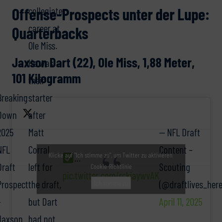
collegiate
Offense-Prospects unter der Lupe:
career at
Quarterbacks
Ole Miss.
Jaxson Dart (22), Ole Miss, 1,88 Meter,
He was
101 Kilogramm
their
Breaking
starter
Down
after
— NFL Draft
2025
Matt
Content –
NFL
Corral
Klicke auf "Ich stimme zu", um Twitter zu aktivieren
…
Scouting
Draft
left for
Cookie-Richtlinie
pic.twitter.com/rckiaywvAK
(@draftlives_here
Prospect
the draft,
Ich stimme zu
April 11, 2025
–
but Dart
Jaxson
had not