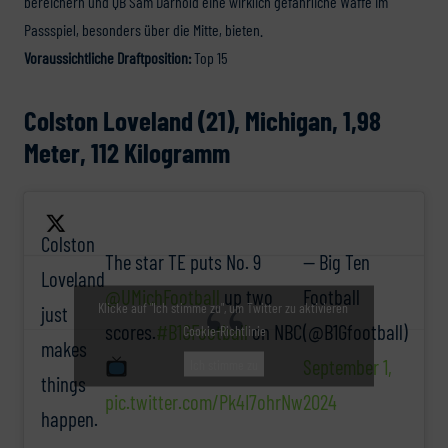
bereichern und QB Sam Darnold eine wirklich gefährliche Waffe im
Passspiel, besonders über die Mitte, bieten.
Voraussichtliche Draftposition:
Top 15
Colston Loveland (21), Michigan, 1,98
Meter, 112 Kilogramm
Colston
The star TE puts No. 9
— Big Ten
Loveland
@UMichFootball
up two
Football
Klicke auf "Ich stimme zu", um Twitter zu aktivieren
just
scores.
#B1GFootball
on NBC
(@B1Gfootball)
Cookie-Richtlinie
makes
September 1,
Ich stimme zu
things
pic.twitter.com/Pk4I7ohrNw
2024
happen.