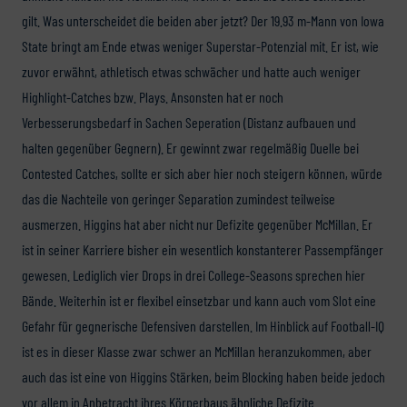
gilt. Was unterscheidet die beiden aber jetzt? Der 19.93 m-Mann von Iowa
State bringt am Ende etwas weniger Superstar-Potenzial mit. Er ist, wie
zuvor erwähnt, athletisch etwas schwächer und hatte auch weniger
Highlight-Catches bzw. Plays. Ansonsten hat er noch
Verbesserungsbedarf in Sachen Seperation (Distanz aufbauen und
halten gegenüber Gegnern). Er gewinnt zwar regelmäßig Duelle bei
Contested Catches, sollte er sich aber hier noch steigern können, würde
das die Nachteile von geringer Separation zumindest teilweise
ausmerzen. Higgins hat aber nicht nur Defizite gegenüber McMillan. Er
ist in seiner Karriere bisher ein wesentlich konstanterer Passempfänger
gewesen. Lediglich vier Drops in drei College-Seasons sprechen hier
Bände. Weiterhin ist er flexibel einsetzbar und kann auch vom Slot eine
Gefahr für gegnerische Defensiven darstellen. Im Hinblick auf Football-IQ
ist es in dieser Klasse zwar schwer an McMillan heranzukommen, aber
auch das ist eine von Higgins Stärken, beim Blocking haben beide jedoch
vor allem in Anbetracht ihres Körperbaus ähnliche Defizite.