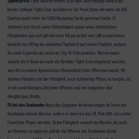
Spielerprofil:
Tyler Warren erhielt 2024 den John Mackey-Award als
bester College-Tight-End, nachdem er für Penn State mit mehr als 100
Catches auch mehr als 1.000 Recieving Yards generiert hatte. Er
zeichnet sich durch seine Vielseitigkeit spwie seine athletischen
Fähigkeiten aus und gilt mit einer Körpergröße von 1,98 m und einem
Gewicht von 116 kg als absolutes Toptalent auf seiner Position, sodass
ihn viele Experten als sicheren Top 10-Pick ansehen. Warren kann
sowohl als H-Back als auch als flexibler Tight-End eingesetzt werden,
was ihn zu einem dynamischen Bestandteil jeder Offensive macht. Mit
starken Händen und der Fähigkeit, auch schwierige Pässe zu fangen, ist
er ein zuverlässiges Ziel jeder Offense und ein Topspieler des
diesjährigen Drafts.
Fit bei den Seahawks:
Nach den jüngsten Veränderungen im Team der
Seahawks könnte Warren, sofern er denn bis den 18. Pick fällt, ein echter
Franchise-Player werden. Seine Fähigkeit, sowohl als Blocker als auch
als Receiver zu agieren, würde die Offense der Seahawks direkt