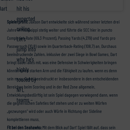
Dart
hit his
expected
Spielerprofil:
Jaxson Dart entwickelte sich während seiner letzten drei
ceiling.
Jahre in Mississippi stetig weiter und führte die SEC hier in puncto
Let’s
Completion Rate (69,3 Prozent), Passing Yards (4.279) und Yards pro
Passversuch (10,8) sowie im Quarterback-Rating (108,7) an. Durchaus
jump into
beeindruckende Zahlen, inklusive der zwei Siege in Bowl Games. Dart
why he’s
bringt dabei alles mit, was eine Defensive in Schwierigkeiten bringen
highly
könnte: einen starken Arm und die Fähigkeit zu laufen, wenn es denn
touted by
sein muss. Dabei beeindruckt er insbesondere in den entscheidenden
Bereichen beim Scoring und in der Red Zone allgemein.
NFL
Entwicklungsbedürftig ist sein Spiel dagegen vorwiegend dann, wenn
teams –
die gegnerischen Safeties tief stehen und er zu weiten Würfen
„gezwungen“ wird oder auch Würfe in Richtung der Sideline
komplettieren muss.
Fit bei den Seahawks:
Mit dem Blick auf Dart‘ Spiel fällt auf, dass sein