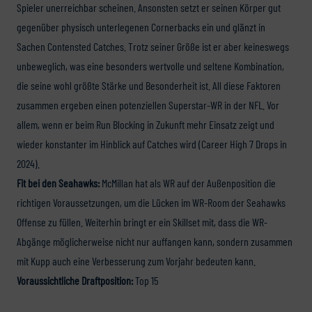
Spieler unerreichbar scheinen. Ansonsten setzt er seinen Körper gut
gegenüber physisch unterlegenen Cornerbacks ein und glänzt in
Sachen Contensted Catches. Trotz seiner Größe ist er aber keineswegs
unbeweglich, was eine besonders wertvolle und seltene Kombination,
die seine wohl größte Stärke und Besonderheit ist. All diese Faktoren
zusammen ergeben einen potenziellen Superstar-WR in der NFL. Vor
allem, wenn er beim Run Blocking in Zukunft mehr Einsatz zeigt und
wieder konstanter im Hinblick auf Catches wird (Career High 7 Drops in
2024).
Fit bei den Seahawks:
McMillan hat als WR auf der Außenposition die
richtigen Voraussetzungen, um die Lücken im WR-Room der Seahawks
Offense zu füllen. Weiterhin bringt er ein Skillset mit, dass die WR-
Abgänge möglicherweise nicht nur auffangen kann, sondern zusammen
mit Kupp auch eine Verbesserung zum Vorjahr bedeuten kann.
Voraussichtliche Draftposition:
Top 15