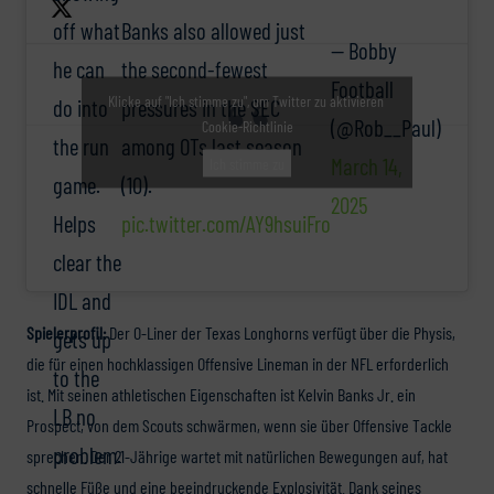
Banks also allowed just
off what
— Bobby
the second-fewest
he can
Football
Klicke auf "Ich stimme zu", um Twitter zu aktivieren
pressures in the SEC
do into
(@Rob__Paul)
Cookie-Richtlinie
among OTs last season
the run
March 14,
Ich stimme zu
(10).
game.
2025
pic.twitter.com/AY9hsuiFro
Helps
clear the
IDL and
Spielerprofil:
Der O-Liner der Texas Longhorns verfügt über die Physis,
gets up
die für einen hochklassigen Offensive Lineman in der NFL erforderlich
to the
ist. Mit seinen athletischen Eigenschaften ist Kelvin Banks Jr. ein
LB no
Prospect, von dem Scouts schwärmen, wenn sie über Offensive Tackle
problem.
sprechen. Der 21-Jährige wartet mit natürlichen Bewegungen auf, hat
schnelle Füße und eine beeindruckende Explosivität. Dank seines