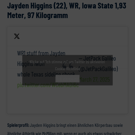
Jayden Higgins (22), WR, Iowa State 1,93
Meter, 97 Kilogramm
WR1 stuff from Jayden
— JetPack Galileo
Klicke auf "Ich stimme zu", um Twitter zu aktivieren
Higgins iwbh
(@JetPackGalileo)
Cookie-Richtlinie
whole Texas sideline shook
March 27, 2025
Ich stimme zu
pic.twitter.com/WCebMADi6c
Spielerprofil:
Jayden Higgins bringt einen ähnlichen Körperbau sowie
ähnliche Athletik wie McMillan mit, wenn er auch als etwas schwächer