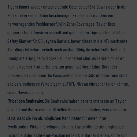
Tigers immer wieder entscheidende Catches bei 3rd Downs oder in der
Red Zone erzielte. Dabei bescheinigen Experten ihm zudem ein
hervorragendes Positionsgefühl in Zone-Coverages. Taylor liest
gegnerische Defensiven schnell und galt bei den Tigers schon 2023 als
Safety Blanket für QB Jayden Daniels, bevor dieser in die NFL wechselte.
Allerdings ist seine Technik noch ausbaufähig, da seine Fußarbeit und
Handplatzierung beim Blocken zu inkonstant sind. Außerdem muss er
noch an seiner Kraft arbeiten, um gegen stärkere Edge-Defender
überzeugen zu können. Im Passspiel sind seine Cuts oft eher rund statt
explosiv, sodass es Verteidigern auf NFL-Niveau einfacher fallen könnte,
seine Moves zu lesen.
Fit bei den Seahawks:
Die Seahawks haben bereits Interesse an Taylor
gezeigt und ihn zu einem offiziellen Besuch eingeladen, was vermuten
lässt, dass sie ihn als möglichen Kandidaten für einen ihrer
Zweitrunden-Picks in Erwägung ziehen. Taylor könnte als langfristige
Lösung auf der Tight-End-Position neben A.J. Barner dienen, sollte sich