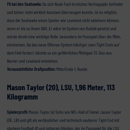
Fit bei den Seahawks:
Da sich Noah Fant im letzten Vertragsjahr befindet
und bisher nicht wirklich konstant überzeugen konnte, ist es möglich,
dass die Seahawks einen Spieler wie Loveland nicht ablehnen können,
wenn er bis zu ihnen fällt. Er wäre im System von Kubiak gesetzt und
würde direkt eine wichtige Rolle, besonders im Passspiel über die Mitte,
einnhemen. Da das neue Offense-System häufiger zwei Tight Ends auf
dem Feld fordert, könnte so ein gefährliches Michigan TE-Duo aus
Barner und Loveland entstehen.
Voraussichtliche Draftposition:
Mitte/Ende 1. Runde
Mason Taylor (20), LSU, 1,96 Meter, 113
Kilogramm
Spielerprofil:
Mason Taylor ist Sohn von NFL-Hall of Famer Jason Taylor
(DE, LB) und gilt als verlässlicher und technisch sauberer Tight End mit
starkem Football-IQ und sicheren Händen, der im Passspiel für die LSU