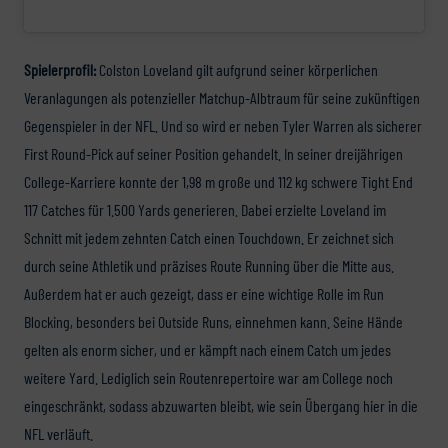
Spielerprofil:
Colston Loveland gilt aufgrund seiner körperlichen
Veranlagungen als potenzieller Matchup-Albtraum für seine zukünftigen
Gegenspieler in der NFL. Und so wird er neben Tyler Warren als sicherer
First Round-Pick auf seiner Position gehandelt. In seiner dreijährigen
College-Karriere konnte der 1,98 m große und 112 kg schwere Tight End
117 Catches für 1.500 Yards generieren. Dabei erzielte Loveland im
Schnitt mit jedem zehnten Catch einen Touchdown. Er zeichnet sich
durch seine Athletik und präzises Route Running über die Mitte aus.
Außerdem hat er auch gezeigt, dass er eine wichtige Rolle im Run
Blocking, besonders bei Outside Runs, einnehmen kann. Seine Hände
gelten als enorm sicher, und er kämpft nach einem Catch um jedes
weitere Yard. Lediglich sein Routenrepertoire war am College noch
eingeschränkt, sodass abzuwarten bleibt, wie sein Übergang hier in die
NFL verläuft.