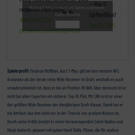
— Ray G
Klicke auf "Ich stimme zu", um Twitter zu aktivieren
reception from 2024
(@RayGQue)
Cookie-Richtlinie
#NFLDraft2025
April 5, 2025
Ich stimme zu
pic.twitter.com/GbJmpFrCzd
Spielerprofil:
Tetairoa McMillan, kurz T-Mac, gilt bei den meisten NFL-
Analysten als der beste reine Wide Receiver im Draft, weshalb es auch
unwahrscheinlich ist, dass er bis an Position 18 fällt. Aber dennoch ist er
nicht bei allen Experten ein sicherer Top-15 Pick. Mit 1,96 m ist er einer
der größten Wide Receiver der diesjährigen Draft-Klasse. Damit hat er
ein Attribut, das ihm nicht nur in der Theorie von großem Nutzen ist.
Durch seine Größe besitzt er einen herausragenden Catch Radius und
fängt dadurch, gepaart mit guten Hand Skills, Pässe, die für andere