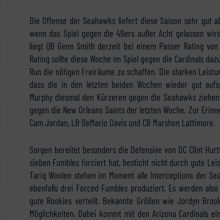
Die Offense der Seahawks liefert diese Saison sehr gut a
wenn das Spiel gegen die 49ers außer Acht gelassen wird
liegt QB Geno Smith derzeit bei einem Passer Rating von
Rating sollte diese Woche im Spiel gegen die Cardinals da
Run die nötigen Freiräume zu schaffen. Die starken Leistu
dass die in den letzten beiden Wochen wieder gut auf
Murphy diesmal den Kürzeren gegen die Seahawks ziehen.
gegen die New Orleans Saints der letzten Woche. Zur Erinne
Cam Jordan, LB DeMario Davis und CB Marshon Lattimore.
Sorgen bereitet besonders die Defensive von DC Clint Hurtt
sieben Fumbles forciert hat, besticht nicht durch gute Leis
Tariq Woolen stehen im Moment alle Interceptions der S
ebenfalls drei Forced Fumbles produziert. Es werden also
gute Rookies verteilt. Bekannte Größen wie Jordyn Broo
Möglichkeiten. Dabei kommt mit den Arizona Cardinals ei