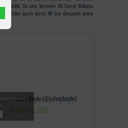
s ausfällt. Da sein Vertreter RB Darrel Williams
 diese beiden durch durch RB Eno Benjamin sowie
— John Boyle (@johnpboyle)
witter zu aktivieren
nie
October 13, 2022
u