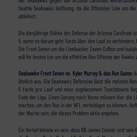
der Seahawks gegen die Arizona Cardinals weiterzuführ
Seattle Seahawks Hoffnung, da die Offensive Line um di
abliefert.
Die diesjährige Stärke der Defense der Arizona Cardinals is
5, wenn es darum geht Yards über den Lauf zu verhindern, b
Die Front Seven um die Linebacker Zaven Collins und Isaia
will ihr bestes tun um die effektive Run Offense der Hawks 
Seahawks-Front Seven vs. Kyler Murray & das Run Game:
A
ähnlich aus. Die Seahawks Defensive lässt die meisten Run
5 Yards pro Lauf und neun zugelassenen Touchdowns lieg
Ende der Liga. Einen Sprung nach Vorne müssen hier die 
machen, um den Run in der NFL verteidigen zu können. Ho
der Woche sein, die dieses Problem aktiv angehen.
Ein Vorteil könnte es sein, dass RB James Conner und sein 