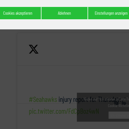
Rippenverletzung für das Spiel gegen die Seattle Seahawk
derzeit auch mit einer Knieverletzung ausfällt, werden
Cookies akzeptieren
Ablehnen
Einstellungen anzeigen
Rookie Keoantay Ingram vertreten.
#Seahawks
injury report for Thursday:
Klicke auf "Ich stimme zu", um T
Cookie-Richtli
pic.twitter.com/FdCpBoz4wN
Ich stimme z