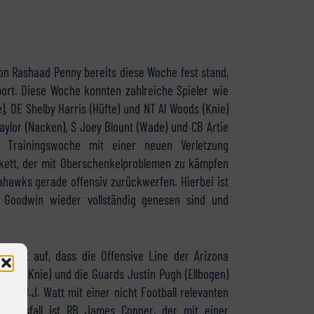
on Rashaad Penny bereits diese Woche fest stand,
port. Diese Woche konnten zahlreiche Spieler wie
, DE Shelby Harris (Hüfte) und NT Al Woods (Knie)
ylor (Nacken), S Joey Blount (Wade) und CB Artie
er Trainingswoche mit einer neuen Verletzung
kett, der mit Oberschenkelproblemen zu kämpfen
ahawks gerade offensiv zurückwerfen. Hierbei ist
Goodwin wieder vollständig genesen sind und
 Report auf, dass die Offensive Line der Arizona
dson (Knie) und die Guards Justin Pugh (Ellbogen)
mt J.J. Watt mit einer nicht Football relevanten
ste Ausfall ist RB James Conner, der mit einer